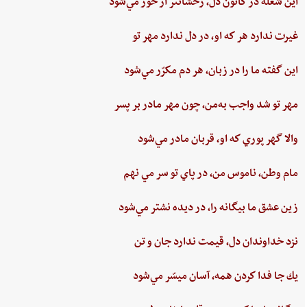
اين ‌شعله ‌در كانون ‌دل، ‌رخشانتر از خور مي‌شود
غيرت‌ ندارد هر كه او، در دل‌ ندارد مهر تو
اين‌ گفته‌ ما را در زبان، هر دم‌ مكرّر مي‌شود
مهر تو شد واجب‌ به‌من،‌ چون‌ مهر مادر بر پسر
والا گهر پوري‌ كه او، قربان مادر مي‌شود
مام‌ وطن‌، ناموس‌ من‌، در پاي ‌تو سر مي نهم‌
زين‌ عشق‌ ما بيگانه را، در ديده ‌نشتر مي‌شود
نزد خداوندان دل،‌ قيمت‌ ندارد جان‌ و تن
يك جا فدا كردن‌ همه،‌ آسان ميسّر مي‌شود