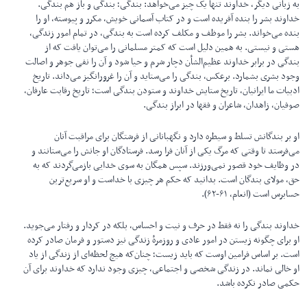
به زبانی دیگر، خداوند تنها یک چیز می‌خواهد: بندگی؛ بندگی و باز هم بندگی.
خداوند بشر را بنده آفریده است و در کتاب آسمانی خویش، مکرر و پیوسته، او را
بنده می‌خواند. بشر را موظف و مکلف کرده است به بندگی، در تمام امور زندگی،
هستی و نیستی. به همین دلیل است که کمتر مسلمانی را می‌توان یافت که از
بندگی در برابر خداوند عظیم‌الشأن دچار شرم و حیا شود و آن را نفی جوهر و اصالت
وجود بشری بشمارد. برعکس، بندگی را می‌ستاید و آن را غرورانگیز می‌داند. تاریخ
ادبیات ما ایرانیان، تاریخ ستایش خداوند و ستودن بندگی است؛ تاریخ رقابت عارفان،
صوفیان، زاهدان، شاعران و فقها در ابراز بندگی.
او بر بندگانش تسلط و سیطره دارد و نگهبانانی از فرشتگان برای مراقبت آنان
می‌فرستد تا وقتی که مرگ یکی از آنان فرا رسد. فرستادگان او جانش را می‌ستانند و
در وظایف خود قصور نمی‌ورزند. سپس همگان به سوی خدایی بازمی‌گردند که به
حق، مولای بندگان است. بدانید که حکم هر چیزی با خداست و او سریع‌ترین
حسابرس است (انعام، ۶۱-۶۲).
خداوند بندگی را نه فقط در حرف و نیت و احساس، بلکه در کردار و رفتار می‌جوید.
او برای چگونه زیستن در امور عادی و روزمرهٔ زندگی نیز دستور و فرمان صادر کرده
است. بر اساس فرامین اوست که باید زیست؛ چنان‌که هیچ لحظه‌ای از زندگی از یاد
او خالی نماند. در زندگی شخصی و اجتماعی، چیزی وجود ندارد که خداوند برای آن
حکمی صادر نکرده باشد.