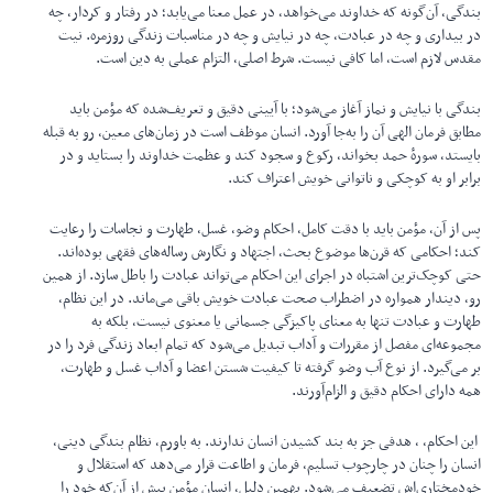
بندگی، آن‌گونه که خداوند می‌خواهد، در عمل معنا می‌یابد؛ در رفتار و کردار، چه
در بیداری و چه در عبادت، چه در نیایش و چه در مناسبات زندگی روزمره. نیت
مقدس لازم است، اما کافی نیست. شرط اصلی، التزام عملی به دین است.
بندگی با نیایش و نماز آغاز می‌شود؛ با آیینی دقیق و تعریف‌شده که مؤمن باید
مطابق فرمان الهی آن را به‌جا آورد. انسان موظف است در زمان‌های معین، رو به قبله
بایستد، سورهٔ حمد بخواند، رکوع و سجود کند و عظمت خداوند را بستاید و در
برابر او به کوچکی و ناتوانی خویش اعتراف کند.
پس از آن، مؤمن باید با دقت کامل، احکام وضو، غسل، طهارت و نجاسات را رعایت
کند؛ احکامی که قرن‌ها موضوع بحث، اجتهاد و نگارش رساله‌های فقهی بوده‌اند.
حتی کوچک‌ترین اشتباه در اجرای این احکام می‌تواند عبادت را باطل سازد. از همین
رو، دیندار همواره در اضطراب صحت عبادت خویش باقی می‌ماند. در این نظام،
طهارت و عبادت تنها به معنای پاکیزگی جسمانی یا معنوی نیست، بلکه به
مجموعه‌ای مفصل از مقررات و آداب تبدیل می‌شود که تمام ابعاد زندگی فرد را در
بر می‌گیرد. از نوع آب وضو گرفته تا کیفیت شستن اعضا و آداب غسل و طهارت،
همه دارای احکام دقیق و الزام‌آورند.
این احکام، ، هدفی جز به بند کشیدن انسان ندارند. به باورم، نظام بندگی دینی،
انسان را چنان در چارچوب تسلیم، فرمان و اطاعت قرار می‌دهد که استقلال و
خودمختاری‌اش تضعیف می‌شود. بهمین دلیل، انسانِ مؤمن بیش از آن‌که خود را