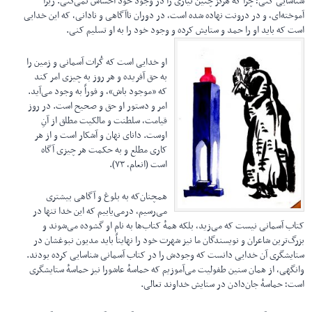
شناسایی کنی؛ چرا که هرگز چنین نیازی را در وجود خود احساس نمی‌کنی. زیرا
آموخته‌ای، و در درونت نهاده شده است، در دوران ناآگاهی و نادانی، که این خدایی
است که باید او را حمد و ستایش کرده و وجود خود را به او تسلیم کنی.
او خدایی است که کُرات آسمانی و زمین را
به حق آفریده و هر روز به چیزی امر کند
که «موجود باش»، و فوراً به وجود می‌آید.
امر و دستور او حق و صحیح است. در روز
قیامت، سلطنت و مالکیت مطلق از آنِ
اوست. دانای نهان و آشکار است و از هر
کاری مطلع و به حکمت هر چیزی آگاه
است (انعام، ۷۳).
همچنان‌که به بلوغ و آگاهی بیشتری
می‌رسیم، درمی‌یابیم که این خدا تنها در
کتاب آسمانی نیست که می‌زید، بلکه همهٔ کتاب‌ها به نام او گشوده می‌شوند و
بزرگ‌ترین شاعران و نویسندگان ما نیز شهرت خود را نهایتاً باید مدیون نبوغشان در
ستایشگری آن خدایی دانست که وجودش را در کتاب آسمانی شناسایی کرده بودند.
وانگهی، از همان سنین طفولیت می‌آموزیم که حماسهٔ عاشورا نیز حماسهٔ ستایشگری
است؛ حماسهٔ جان‌دادن در ستایش خداوند تعالی.