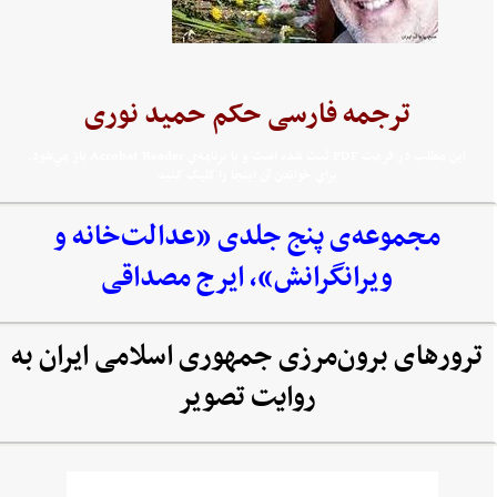
ترجمه فارسی حکم حمید نوری
اين مطلب در فرمت PDF ثبت شده است و با برنامه‌ي Acrobat Reader باز مي‌شود.
براي خواندن آن اينجا را کليک کنيد
مجموعه‌‌ی پنج جلدی «عدالت‌خانه و
ویرانگرانش»، ایرج مصداقی
ترورهای برون‌مرزی جمهوری اسلامی ایران به
روایت تصویر