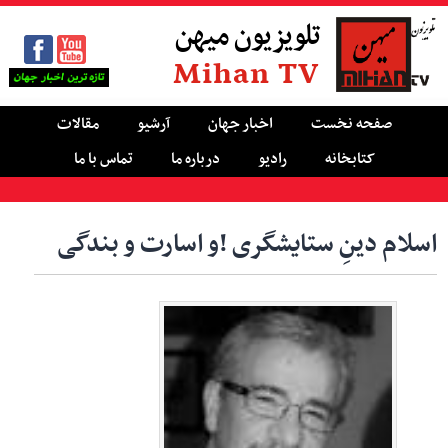
تلویزیون میهن
Mihan TV
صفحه نخست
اخبار جهان
آرشیو
مقالات
کتابخانه
رادیو
درباره ما
تماس با ما
اسلام دینِ ستایشگری !و اسارت و بندگی