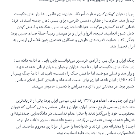
پس از بحران گروگان‌گیری سفارت آمریکا، بحران‌سازی دائمی به ابزار بقای حکومت
تبدیل شد. حکومت از فضای «دشمن خارجی» برای بستن دهان جامعه استفاده کرد؛
فضایی که به گسترش سرکوب، اعترافات اجباری، سانسور، شکنجه و امنیتی‌کردن
کامل کشور انجامید. نتیجه، انزوای ایران و فراهم‌شدن زمینهٔ حملهٔ صدام حسین بود؛
جنگی که با حمایت قدرت‌های خارجی و همکاری عناصری چون غلامعلی اویسی به
ایران تحمیل شد.
جنگ ایران و عراق پس از آزادی خرمشهر می‌توانست پایان یابد، اما ادامه داده شد؛
زیرا جنگ برای حکومت، ابزار بقا بود. هزاران نوجوان و جوان قربانی شدند، شهرها
ویران شد و نسلی سوخت، اما حاکمان جنگ را «نعمت» نامیدند. ادامهٔ جنگ بیش از
آنکه دفاع از ایران باشد، ابزاری برای تثبیت استبداد و نابودی کامل فضای سیاسی
کشور بود. هر مخالفی نیز با اتهام «همراهی با دشمن» خاموش می‌شد.
اوج این جنایت‌ها، اعدام‌های ۱۳۶۷ زندانیان سیاسی ایران بود؛ یکی از تاریک‌ترین
جنایت‌های سیاسی تاریخ معاصر ایران. هزاران زندانی سیاسی، حتی کسانی که دوران
محکومیت خود را می‌گذراندند یا حکم اعدام نداشتند، در دادگاه‌هایی چنددقیقه‌ای
قتل‌عام شدند. پرسش عقیدتی می‌کردند و پاسخ «اشتباه» مساوی طناب دار بود.
اجساد را مخفیانه دفن کردند و خانواده‌ها را حتی از عزاداری محروم ساختند. این
فقط سرکوب سیاسی نبود؛ جنایت علیه انسانیت بود.