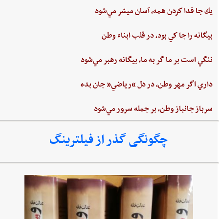
يك جا فدا كردن‌ همه،‌ آسان ميسّر مي‌شود
بيگانه‌ را جا كي‌ بود، در قلب‌ ابناء وطن
ننگي ‌است ‌بر ما گر به ‌ما، بيگانه‌ رهبر مي‌شود
داري‌ اگر مهر وطن،‌ در دل‌ “رياضي”‌ جان ‌بده‌
سرباز جانباز وطن،‌ بر جمله سرور مي‌شود
چگونگی گذر از فیلترینگ