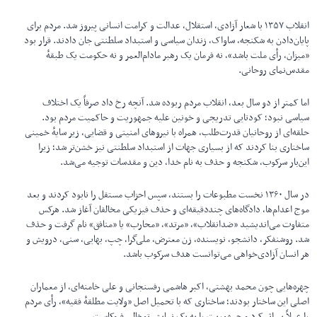
انقلاب ۱۳۵۷ با شعار آزادی، استقلال، عدالت و کرامت انسانی پیروز شد. مردم برای
پایان‌دادن به شکنجه، ساواک، زندان سیاسی و استبداد سلطنتی جان دادند. قرار بود
«میزان، رأی ملت باشد»، نه فرمان یک رهبر مادام‌العمر و نه حکومت یک طبقهٔ
مقدس‌نمای روحانی.
اما کمتر از دو سال بعد، انقلاب مردم ربوده شد. آنچه رخ داد صرفاً یک اختلاف
سیاسی نبود؛ کودتایی تدریجی و خونین علیه جمهوریت و حاکمیت مردم بود.
حلقه‌ای از روحانیان قدرت‌طلب، همراه با نیروهای امنیتی و قضایی، زیر سایهٔ خمینی
ساختاری بنا کردند که از بسیاری جهات از استبداد سلطنتی نیز خشن‌تر شد؛ زیرا
این‌بار سرکوب، شکنجه و حذف به نام خدا، دین و مقدسات توجیه می‌شد.
در سال ۱۳۶۰ نخست مطبوعات را بستند، سپس احزاب مستقل را نابود کردند و بعد
موج اعدام‌ها، دادگاه‌های چنددقیقه‌ای و حذف فیزیکی مخالفان آغاز شد. هرکس
متفاوت می‌اندیشید «ضدانقلاب»، «مرتد»، «محارب» یا «منافق» نام گرفت و حذف
شد. روشنفکر، دانشجو، نویسنده، زن معترض، ملی‌گرا، چپ، بهایی، سنی، درویش و
هر انسان آزادی‌خواهی می‌توانست هدف سرکوب باشد.
چهره‌هایی چون محمد بهشتی، اکبر هاشمی رفسنجانی و علی خامنه‌ای، از معماران
اصلی این ساختار بودند؛ ساختاری که با تحمیل اصل «ولایت مطلقهٔ فقیه»، رأی مردم
را عملاً بی‌اثر کرد و جمهوریت را به یک نمایش توخالی فروکاست.