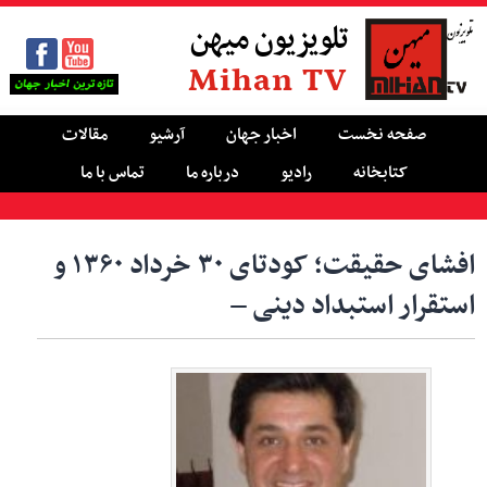
تلویزیون میهن
Mihan TV
صفحه نخست
اخبار جهان
آرشیو
مقالات
کتابخانه
رادیو
درباره ما
تماس با ما
افشای حقیقت؛ کودتای ۳۰ خرداد ۱۳۶۰ و
استقرار استبداد دینی –