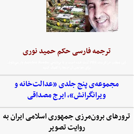
ترجمه فارسی حکم حمید نوری
اين مطلب در فرمت PDF ثبت شده است و با برنامه‌ي Acrobat Reader باز مي‌شود.
براي خواندن آن اينجا را کليک کنيد
مجموعه‌‌ی پنج جلدی «عدالت‌خانه و
ویرانگرانش»، ایرج مصداقی
ترورهای برون‌مرزی جمهوری اسلامی ایران به
روایت تصویر