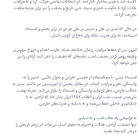
گفتند باید با همین ساختار کنار آمد، در انتخابات نمایشی شرکت کرد و به سرکوب
عادت کرد تا حکومت خشن‌تر نشود. حتی تاریخ و مذهب را نیز برای توجیه سکوت
تحریف کردند.
در حالی که حسن بن علی و حسین بن علی هر دو در برابر تحقیر و استبداد
ایستادند؛ نه برای قدرت، بلکه برای دفاع از کرامت انسان.
امروز، پس از دهه‌ها سرکوب، زندان، شکنجه، فساد، غارت، اعدام و دروغ، مهم‌ترین
وظیفه روشن‌کردن حقیقت است. جامعه‌ای که حقیقت را دفن کند، آزادی را نیز
دفن خواهد کرد.
استبداد دینی، با سوءاستفاده از دشمنی خارجی و بحران دائمی، کشور را به
وابستگی، فقر و سرکوب کشاند. در مقابل، بخشی از اپوزیسیون نیز با امید بستن به
دخالت خارجی، خطر بازتولید وابستگی و استبداد را تکرار می‌کند. تجربهٔ نهضت
ملی‌شدن صنعت نفت ایران و انقلاب ۱۳۵۷ ایران نشان داد که آزادی، نه با
دیکتاتوری داخلی حفظ می‌شود و نه با تکیه بر قدرت‌های خارجی.
نه فراموشی راه نجات است و نه تسلیم.
تنها حقیقت، آزادی، عدالت و احترام به حقوق انسان می‌تواند این زخم تاریخی را
درمان کند.شاد باشید