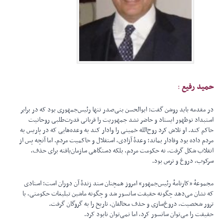
حمید رفیع
;
در مقدمه باید روشن گفت: ابوالحسن بنی‌صدر تنها رئیس‌جمهوری بود که در برابر
استبداد نوظهور ایستاد و حاضر نشد جمهوریت را قربانی قدرت‌طلبی روحانیت
حاکم کند. او تلاش کرد روح‌الله خمینی را وادار کند به وعده‌هایی که در پاریس به
مردم داده بود وفادار بماند؛ وعدهٔ آزادی، استقلال و حاکمیت مردم. اما آنچه پس از
انقلاب شکل گرفت، نه حکومت مردم، بلکه دستگاهی سازمان‌یافته برای حذف،
سرکوب، دروغ و ترس بود.
مجموعهٔ «کارنامهٔ رئیس‌جمهور» امروز همچنان سند زندهٔ آن دوران است؛ اسنادی
که نشان می‌دهد چگونه حقیقت سانسور شد و چگونه ماشین تبلیغات حکومتی، با
ترور شخصیت، دروغ‌سازی و حذف مخالفان، تاریخ را به گروگان گرفت.
حقیقت را می‌توان سانسور کرد، اما نمی‌توان نابود کرد.