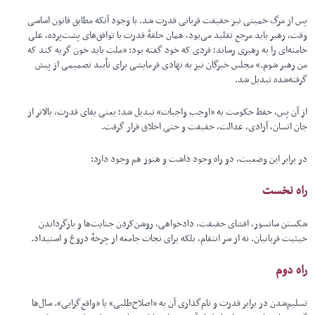
پس از مرگ خمینی نیز حقیقت قربانی قدرت شد. با وجود آنکه مطابق قانون اساسی
وقت، رهبر باید مرجع تقلید می‌بود، همان حلقهٔ قدرت با توافق‌های پشت‌پرده، علی
خامنه‌ای را به رهبری رساند؛ فردی که خود گفته بود: «ملت باید خون گریه کند که
من رهبر شوم.» مجلس خبرگان نیز به نهادی فرمایشی برای تأیید تصمیمی از پیش
گرفته‌شده تبدیل شد.
از آن پس، حفظ حکومت به «اوجب واجبات» تبدیل شد؛ یعنی بقای قدرت، بالاتر از
جان انسان، آزادی، عدالت، حقیقت و حتی اخلاق قرار گرفت.
در برابر این وضعیت، دو راه وجود داشت و هنوز هم وجود دارد:
راه نخست
شکستن سانسور، افشای حقیقت، دادخواهی، روشن‌کردن جنایت‌ها و بازگرداندن
حیثیت قربانیان. نه از سر انتقام، بلکه برای نجات جامعه از چرخهٔ دروغ و استبداد.
راه دوم
تسلیم‌شدن در برابر قدرت و نام‌گذاری آن به «اصلاح‌طلبی» یا «واقع‌گرایی». سال‌ها