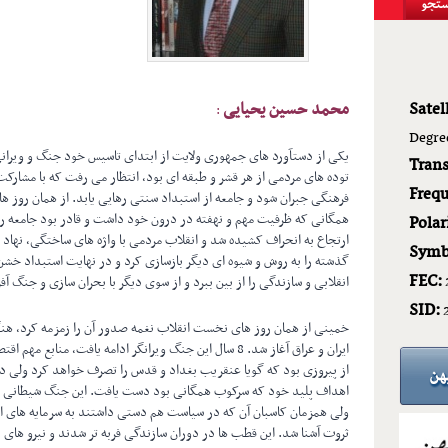
Satell
محمد حسین یحیایی
:
Degre
Tran
توده های مردمی از هر قشر و طبقه ای بود، انتظار می رفت که با مشا
Frequ
فرهنگی جبران شود و جامعه از استبداد سنتی رهایی یابد. از همان رو
همگانی که ظرفیت مهم و نهفته در درون خود داشت و قادر بود جامعه را 
Polar
ارتجاع به انحراف کشیده شد و انقلاب مردمی با واژه های ساختگی، نهاد
Symb
گذشته را به روش و شیوه ای دیگر بازسازی کرد و در نهایت استبداد خشن 
FEC:
انقلابی و سازندگی را از بین ببرد و از سوی دیگر با بحران سازی و جنگ آفر
SID:
خمینی از همان روز های نخست انقلاب نغمه صدور آن را زمزمه کرد، هنگا
ایران و عراق آغاز شد. 8 سال این جنگ ویرانگر ادامه یافت، 
از پیروزی بود که گویا عنقریب بغداد و قدس را تصرف خواهد کرد ولی د
اهداف پلید خود که سرکوب همگانی بود دست یافت. این جنگ شیطانی به ف
ولی همزمان کاسبان آن که در سیاست هم دستی داشتند به سرمایه های ا
ثروت آشنا شد. این قطب ها در دوران سازندگی فربه تر شدند و نیرو های