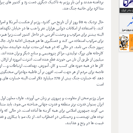
برداشته شدند و این بار رژیم به تاکتیک دیگری دست زد و کشور های پیرام
مذاکره برای خاتمه جنگ شد.
حال نزدیک به 80 روز از آن تاریخ می گذرد، رژیم از شکست آمر
کند، با استفاده از امکانات دولتی هزاران نفر را شب ها در خیابان نگهداش
البته بیشتر برای سرکوب و وحشت آفرینی در داخل کشور است.زیرا همزمان
برای سرکوب استفاده می کند و دستگیری ها هم همچنان ادامه دارد. جالب
پیروز جنگ می نامد. در حالی که در همه این مدت تولید خوابیده، مدار
میلیون از طریق آن نان می خورند قطع شده است. انترنت امروزه از ارکا
کار ها در همه حوزه های کسب و کار، آموزش، بهداشت، ارتباطات و… از
فاجعه برای مردم از هر جهت است. افزون بر آن فاطمه مهاجرانی سخنگوی 
دهد که خسارت جنگ بیش از 270 میلیارد دلار است 
است
ایران بعنوان قدرت برتر منطقه و قدرت جهانی شناخته می شود، باید متناس
می گوید جمهوری اسلامی برای همه گزینه ها آماده است، در حالی که واق
توده های تهیدست و زحمتکش در اضطراب اند، از یک سو با بیکاری و فقر 
قیمت ها در رنج و عذابند.