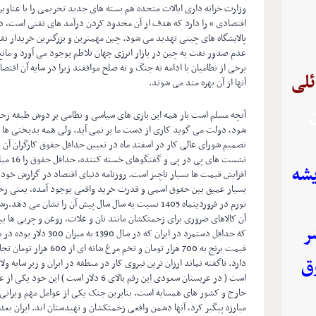
وزارت خزانه داری ایالات متحده هم بسته های جدید تحریمی را با عناوی
اقتصادی » را دارد که هدف از آن محدود کردن درآمد های نفتی است، در 
پالایشگاه های چینی تهدید می شود. چین مهمترین و بزرگترین خریدار ن
عدم صدور نفت به چین در بازار انرژی جهان تلاطم بوجود می آورد و مانع 
برخی از نظامیان با ادامه نه جنگ و نه صلح موافقند زیرا در سایه آن اقت
ئلی
آنها از آن بهره مند می شوند.
ن
آنچه مسلم است بار همه این بازی های سیاسی و نظامی بر دوش طبقه زحم
شود، دولت می گوید کاری از دست ما بر نمی آید. ولی همه بدبختی ها 
تصمیم شورای عالی کار در اسفند ماه در تعیین حداقل حقوق کارگران آن ظل
نشست ها
یشه
بسیار عمیق بین حقوق اسمی و قدرت خرید واقعی بوجود آمده، یعنی زح
ر
قیمت برنج به 700 هزار توما
ق
است ( در عربستان سعودی این رقم بالای 6 دلار
خارج و کشور های همسایه است. بنابرین جنک یکی از عوامل مهم ویرانی
مبارزه پیگیر کرد، آنها دشمن واقعی زحمتکشان و تهیدستان اند. ایران بعد