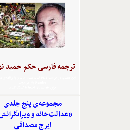
ترجمه فارسی حکم حمید نو
اين مطلب 
Reader باز مي‌شود.
براي خواندن آن اينجا را کليک کنيد
مجموعه‌‌ی پنج جلدی
«عدالت‌خانه و ویرانگرانش
ایرج مصداقی