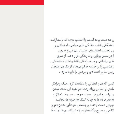
یکی از دستآورد های جمهوری ولایت از ابتدای تاسیس خود جنگ و ویرانی هدفمند بوده است. با انقلاب 1357 که با مشارکت
رکت همگانی عقب ماندگی های سیاسی، اجتماعی و
ز های نخست انقلاب این جنبش عمومی و خیزش
در مسیر پویایی و سازندگی قرار دهد، از سوی
 های ارتجاعی و سیاست های غلط و اشتباه اقتصادی،
مذهبی را بر جامعه حاکم نمود تا از یک سو هیجان
ینی منابع اقتصادی و مردمی را نابود سازد. .
می که شور انقلابی را مشاهده کرد، جنگ ویرانگر
منابع مهم اقتصلدی و انسانی برباد رفت، در همه این مدت سخن
ر نهایت جام زهر نوشید. در پشت جبهه ارتجاع به
قر توده ها به بهانه کمک به جبهه ها انجامید
نبوهی دست یافتند و جامعه با دوقطبی شدن فقر و
 نظامی و مسلح برگشته از جبهه در تقسیم غنیمت ها