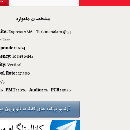
مشخصات ماهواره
ite:
Express AM6 - Turkmenalam @ 53
e East
sponder:
A04
ency:
10845 MHz
ity:
Vertical
ol Rate:
27.500
2/3
PMT:
Audio:
PCR:
26
1026
26
3026