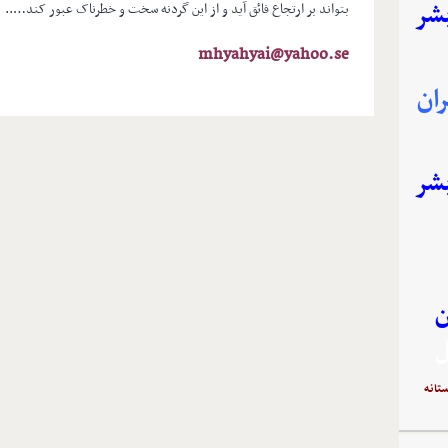
بشر
بتواند بر ارتجاع فائق آید و از این گردنه سخت و خطرناک عبور کند…..
mhyahyai@yahoo.se
ان
بشر
ن
ل
تانه