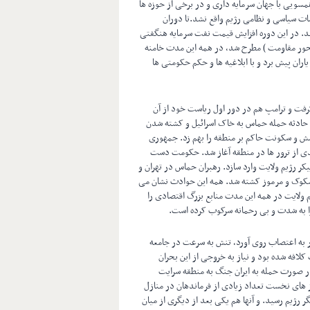
سویی با جهان سرمایه داری و در برخی از حوزه ها
ات سیاسی و نظامی رژیم واقع نشد.تا دوران
ند. در این دوره افزایش قیمت نفت سرمایه هنگفتی
 محور مقاومت ) مطرح شد، در همه این مدت خامنه
ران پیش برد و با ابلاغیه ها و حکم حکومتی ها
ر درون بالا گرفت و ترامپ هم در دور اول ریاست خود از آن
خارج شد و بار دیگر تحریم ها تشدید و گسترش داد. در اکتبر سال 2023 حادثه حمله حماس به خاک اسرائیل و کشته شدن
مش و سکونت حاکم بر منطقه را بهم زد. جمهوری
دی از ترور ها در منطقه آغاز شد. حکومت دست
کر رژیم ولایت وارد سازد. رهبران حماس در تهران و
شکوک و مرموز کشته شد. همه این حوادث نشان می
م ولایت در همه این مدت منابع بزرگ اقتصادی را
ا به شدت و بی رحمانه سرکوب کرده است.
ار به اعتصاب روی آورد، تنش به سرعت در جامعه
لافه شده بود و نیاز به خروجی از این بحران
 صورت حمله به ایران جنگ به منطقه سرایت
 های نخست تعداد زیادی از فرماندهان در منازل
رژیم رسید. و آنها هم یکی بعد از دیگری از میان