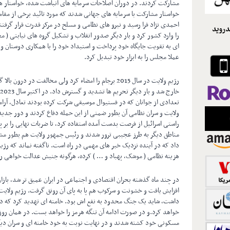
مشارکت کردند. در دوران اصلاحات سرمایه های انباشت شده، خواستار هم
خواستار مشارکت با سرمایه های جهانی شدند که مورد تائید برخی از مقام
احمدی نژاد فرا رسید و نیرو های نظامی و مسلح در مرکز قدرت قرار گرفت
دروید
را وارد کشور کرد و بار دیگر صدور انقلاب و تشکیل گروه های نیابتی (
ای به تقویت جایگاه خود پرداخت و استبداد خود را با همکاری دوستان و یا
عملا مجلس را به ابزار خود تبدیل کرد.
رژیم ولایت در سال 2015 برجام را امضاء کرد ولی مخالفت د
تعدادی از جوانان که در فستیوال موسیقی شرکت کرده بودند تعادل، آرا
ولایت و سران نظامی آن بطور ضمنی از این حمله دفاع کردند و دور جدی
راستی اسرائیل از فرصت بدست آمده استفاده کرد، تا ضربات نهایی را بر پی
مناطق دیگر به طرز عجیبی ترور شدند و رئیس جمهور ولایت هم بطور م
داد که در آینده نزدیک خبر های مهمی در راه است. ناگفته نماند که رژی
هزینه نظامی ( موشک، پهباد و … ) کرده، هرگونه جنبش عدالت خواهی ر
در چند ماه گذشته بحران اقتصادی و اجتماعی در ایران عمیق تر شد، باز
افزایش یافت و خشونت و سرکوب هم پا به پای آن رونق گرفت. رژیم ولایت ک
داشت، شاید یک جنگ محدود به نفع اش بود. خامنه ای تهدید کرد که در
خواهد کرد.و در صورت ادامه آن تنگه هرمز را خواهد بست. در همان روز
مسکونی خود کشته شدند و در نهایت نوبت به خود خامنه ای و سران دیگر 