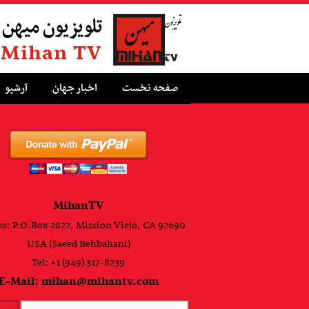
تلویزیون میهن
Mihan TV
صفحه نخست
اخبار جهان
آرشیو
MihanTV
s: P.O.Box 2822, Mission Viejo, CA 92690
USA (Saeed Behbahani)
Tel: +1 (949) 317-8239
E-Mail: mihan@mihantv.com