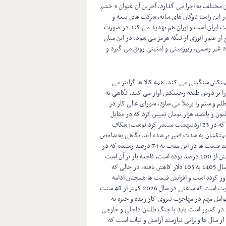
ن مختلف به اجرا می گذارد، آخرین آن عنوان « خشم
این راستا ناوگان های سایه، شرکت های بیمه و
فت ایران است و ایران هم تهدید می کند در صورت
از عبور انرژی از تنگه هرمز می شود. در این میان
صاد غیر رسمی، زیرزمینی و امنیتی رونق می گیرد و
تکش سنگینی می کند، همه کالا ها گرانتر می
را بر دوش طبقه زحمتکش آوار می کند. نگاهی به
م و ستم را برملا می سازد. شورای عالی کار در
ی پی در پی و گفتگوهای خسته کننده، حداقل حقوق را 16 میلیون و پانصد هزار تومان تعیین کرد که در مقابل
افزایش قیمت ها بسیار ناچیز است. روزنامه دنیای اقتصاد در گزارش خود که در 23 اردیبهشت منتشر کرد نوشت: شکاف
متکشان به شدت فقیر تر شده اند. نگاهی به شاخص
تورم در فروردینماه 1405 نسبت به سال سال پیش آن را نشان می دهد.رشد قیمت ها در این مدت به 74 درصد رسیده که در
آن کالاهای ضروری برای زحمتکشان مانند نان و غلات، روغن و چربی ها بیش از 100 درصد بوده است. فاجعه بار تر آن است
که حداقل دستمزد در ایران که در سال 1390 به میزان 300 دلار بوده در سال 1405 به 105 دلار کاهش یافته، در حالی که
ن و تخم مرغ شانه ای از 600 هزار تومان تجاوز کرده است و افزایش قیمت ها همچنان ادامه
دارد. ناگفته نماند ارزان ترین نیروی کار در منطقه در ایران و زیر سایه ولایت است که ساعتی در سال 2026 کمتر از 48 سنت
 است ) این خود یکی از عوامل مهم در مهاجرت نیروی کار زبده و خبره به
 در کشور است باید با جنگ طلبان داخلی و خارجی
 از سال ها ویرانی نیازمند آرامش و ثبات است که