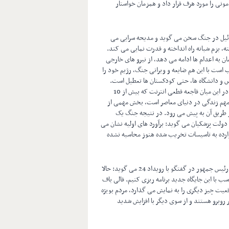
ونی را مورد هرف قرار داد و همزمان خواستار
یکا و اسرائیل در جنگ سخن می گوید و مدیحه سرایی می
ته، بزم شبانه راه انداخته و قدرت نمایی می کند.
 به اعدام ها ادامه می دهد، از نیرو های خارجی
 است با این هم ضایعه و ویرانی جنگ، رژیم خود را
س و دانشگاه ها، حتی کودکستان ها تعطیل است.
کارخانه های بزرگ تولیدی، مراکز پتروشیمی و منابع دیگر ویران شده اند. در این میان فاجعه قطعی انترنت که بیش از 10
ن مهم زندگی در دنیای معاصر است، بخش مهمی از
 طریق آن به پیش می رود. در نتیجه جنگ یک
دولت پزشکیان می گوید: برآورد های اولیه نشان می
البته خسارت های وارده به تاسیسات تخریب شده هنوز محاسبه نشده
سران رژیم سخن از مقاومت و پیروزی بر زبان می آورند، عارف معاون اول رئیس جمهور در گفتگو با رویداد 24 می گوید: حالا
ب با این جایگاه جدید برنامه ریزی کنیم. فالی باف
عیت چیز دیگری را به نمایش می گذارد، مردم بویژه
روبرو هستند و از سوی دیگر با افزایش شدید