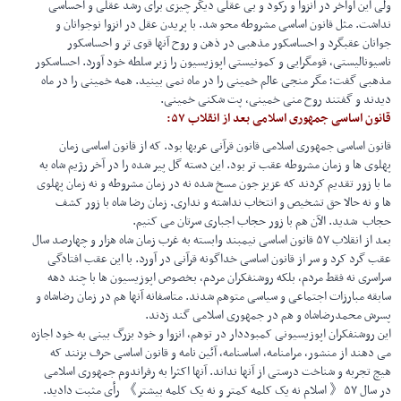
ولی این اواخر در انزوا و رکود و بی عقلی دیگر چیزی برای رشد عقلی و احساسی
نداشت. مثل قانون اساسی مشروطه محو شد. با پریدن عقل در انزوا نوجوانان و
جوانان عقبگرد و احساسکور مذهبی در ذهن و روح آنها قوی تر و احساسکور
ناسیونالیستی، قومگرایی و کمونیستی اپوزیسیون را زیر سلطه خود آورد. احساسکور
مذهبی گفت؛ مگر منجی عالم خمینی را در ماه نمی بینید. همه خمینی را در ماه
دیدند و گفتند روح منی خمینی، پت شکنی خمینی.
قانون اساسی جمهوری اسلامی بعد از انقلاب ۵۷:
قانون اساسی جمهوری اسلامی قانون قرآنی عربها بود. که از قانون اساسی زمان
پهلوی ها و زمان مشروطه عقب تر بود. این دسته گل پیر شده را در آخر رژیم شاه به
ما با زور تقدیم کردند که عزیز جون مسخ شده نه در زمان مشروطه و نه زمان پهلوی
ها و نه حالا حق تشخیص و انتخاب نداشته و نداری. زمان رضا شاه با زور کشف
حجاب شدید. الآن هم با زور حجاب اجباری سرتان می کنیم.
بعد از انقلاب ۵۷ قانون اساسی نیمبند وابسته به غرب زمان شاه هزار و چهارصد سال
عقب گرد کرد و سر از قانون اساسی خداگونه قرآنی در آورد. با این عقب افتادگی
سراسری نه فقط مردم، بلکه روشنفکران مردم، بخصوص اپوزیسیون ها با چند دهه
سابقه مبارزات اجتماعی و سیاسی متوهم شدند. متاسفانه آنها هم در زمان رضاشاه و
پسرش محمدرضاشاه و هم در جمهوری اسلامی گند زدند.
این روشنفکران اپوزیسیونی کمبوددار در توهم، انزوا و خود بزرگ بینی به خود اجازه
می دهند از منشور، مرامنامه، اساسنامه، آئین نامه و قانون اساسی حرف بزنند که
هیچ تجربه و شناخت درستی از آنها نداند. آنها اکثرا به رفراندوم جمهوری اسلامی
در سال ۵۷《 اسلام نه یک کلمه کمتر و نه یک کلمه بیشتر》 رأی مثبت دادید.