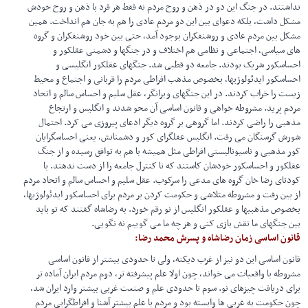
نداشتند. در جنگ این دو در ذهن و روح مردم نه فقط هر فرد با ذهن و روح خودش
مشکل داشت، بلکه دعوای بین این دو مردم عادی را هم به جان هم انداخت. همین
مشکل بین مردم عادی و روشنفکران بوجود آمد، حتی بین خود روشنفکران و گروه
های سیاسی، اجتماعی و نظامی هم اختلاف و در جنگها و دشمنی عقلکور و
احساسکور شریک بودند. جامعه دو قطبی شد. جنگهای عقلکور انگلیسی و
احساسکور ایدئولوژیها، بخصوص مذهب افراطی مردم را قربانی و اجتماع و محیط
زیست را خراب کردند. در این جنگهای ویرانگر، عقل سلیم و احساس سالم و اتحاد
مردم پرید. مشروطه خواهی و قانون اساسی آن محو شدند و انگلیس و ارتجاع
مذهبی را راضی کردند. اما گروهی بر گروه دیگر ادعای پیروزی می کرد. احتمال
شورش گرسنگان می رفت. انگلیس عقلگرای کور و دشمنانش، یعنی احساسگرایان
کور مذهبی و ناسیونالیستی افراطی مثل همیشه با هم به توافق رسیده و از جنگ
عقلکور و احساسکور خودشان کاستند که تا کنترل جامعه را از دست ندهند. با
کودتای رضا خان گروه های مدعی را سرکوب. عقل سلیم و احساس سالم و اتحاد مردم
از بین رفت و مشروطه متلاشی و حکومت کردن بر مردم برای احساسکور ایدئولوژیها،
بخصوص مذهبیها و عقلکور انگلیس از نو رقم خورد. به رضاشاه گفتند که تو باید
بین جنگهای ما نقش بازی کنی و هر چه ما می گوییم نه نگویی.
قانون اساسی زمان رضاشاه و پسرش محمد رضا:
قانون اساسی این دو نیز از غرب دیکته، ولی تا حدودی بیشتر از قانون اساسی
مشروطه با واقعیات می خواند، چون اولا علم پیشرفته تر، دوم مردم ایران آماده تر
برای دریافت چیزهای نو. سوم تا حدودی علم و صنعت غربی بیشتر وارد ایران شد،
چون حکومت به غربی ها وابسته بود و مردم با علم بیشتر آشنا و افراطگرایی مردم