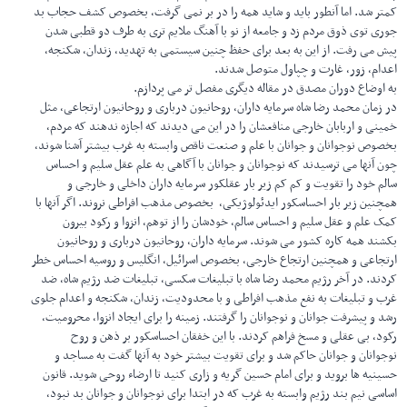
کمتر شد. اما آنطور باید و شاید همه را در بر نمی گرفت، بخصوص کشف حجاب بد
جوری توی ذوق مردم زد و جامعه از نو با آهنگ ملایم تری به طرف دو قطبی شدن
پیش می رفت. از این به بعد برای حفظ چنین سیستمی به تهدید، زندان، شکنجه،
اعدام، زور، غارت و چپاول متوصل شدند.
به اوضاع دوران مصدق در مقاله دیگری مفصل تر می پردازم.
در زمان محمد رضا شاه سرمایه داران، روحانیون درباری و روحانیون ارتجاعی، مثل
خمینی و اربابان خارجی منافعشان را در این می دیدند که اجازه ندهند که مردم،
بخصوص نوجوانان و جوانان با علم و صنعت ناقص وابسته به غرب بیشتر آشنا شوند،
چون آنها می ترسیدند که نوجوانان و جوانان با آگاهی به علم عقل سلیم و احساس
سالم خود را تقویت و کم کم زیر بار عقلکور سرمایه داران داخلی و خارجی و
همچنین زیر بار احساسکور ایدئولوژیکی، بخصوص مذهب افراطی نروند. اگر آنها با
کمک علم و عقل سلیم و احساس سالم، خودشان را از توهم، انزوا و رکود بیرون
بکشند همه کاره کشور می شوند. سرمایه داران، روحانیون درباری و روحانيون
ارتجاعی و همچنین ارتجاع خارجی، بخصوص اسرائیل، انگلیس و روسیه احساس خطر
کردند. در آخر رژیم محمد رضا شاه با تبلیغات سکسی، تبلیغات ضد رژیم شاه، ضد
غرب و تبلیغات به نفع مذهب افراطی و با محدودیت، زندان، شکنجه و اعدام جلوی
رشد و پیشرفت جوانان و نوجوانان را گرفتند. زمینه را برای ایجاد انزوا، محرومیت،
رکود، بی عقلی و مسخ فراهم کردند. با این خفقان احساسکور بر ذهن و روح
نوجوانان و جوانان حاکم شد و برای تقویت بیشتر خود به آنها گفت به مساجد و
حسینیه ها بروید و برای امام حسین گریه و زاری کنید تا ارضاء روحی شوید. قانون
اساسی نیم بند رژیم وابسته به غرب که در ابتدا برای نوجوانان‌ و جوانان بد نبود،