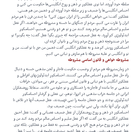
سلطه‌ خود آورده. اما توی عقلکور بر ذهن و روح انگلیسی‌ها حکومت می کنی و
احساس انگلیسی‌ها را ضعیف و زیر سلطه خود آورده ای و دشمن من هم هستی.
عقلکور گفت؛ می خواهی انگلیس را از ایران بیرون کنی؟ ما چندین قرن با هم مردم
ایران را غارت می کنیم. مردم از جنگهای ما خسته و مشروطه می خواهند. اگر عقل
سلیم و احساس سالم مردم رشد کنند من و تو هر دو رفتنی هستیم. احساسکور
ایدئولوژی کم آورد. به عقل ضعیف مراجعه که چیزی بگو! عقل گفت؛ چه بگویم؟ تو
مرا در صندوقچه ذهن و روح مردم زندانی و ناتوان کرده ای.
احساسکور رویش کم شد و به عقلکور انگلیس گفت دشمن من حق با تو است. من و
تو و انگلیس بر علیه مشروطه با هم سازش و تبانی می کنیم.
مشروطه خواهی و قانون اساسی مشروطه
در زمان‌مشروطه هم مردم از وضعیت حکومت قاجار و لجن مذهبی خسته و دنبال
راه حل عقل سلیم و احساس سالم می گشتند. احساسکور ایدئولوژیهای افراطی و
عقلکور انگلیس با هم تبانی و قانون اساسی مبتنی بر فقر، بی سوادی، خرافات
مذهبی بر جا مانده از قاجاریه را دستکاری و نو جلوه می دادند. متقابلا روشنفکران
ایرانی در جامعه خراب مذهبی در انزوا، توهم، بی عقلی و گرفتار احساسکور
ایدئولوژی بودند و جو خفقان جامعه را نمی فهمیدند. عقل ضعیف آنها در تلاش تا
کاری برای آنها بکند، ولی نمی توانست، چون ضعیف بود.
احساسکور در ذهن و روح روشنفکران از عقل ضعیف عصبانی و گفت؛ عقل احمق
عقلکور انگلیس به من گفت که اگر عقل سلیم و احساس سالم مردم رشد کند من و
تو در ذهن و روح مردم هیچ کاره و رفتنی هستیم. نه فقط من و عقلکور، بلکه توی
عقل ضعیف هم رفتنی هستی. تو عقل احمق پیشرفت جامعه غربی را ببین! عقل