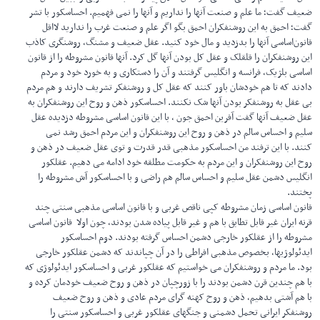
ضعیف گفت؛ ما علم و صنعت آنها را نداریم و آنها را نمی فهمیم. احساسکور با تشر
گفت؛ احمق به این روشنفکران احمق بگو اگر علم و صنعت غرب را ندارید لااقل
قانون‌اساسی آنها را بدزدید و مال خود کنید. عقل ضعیف و مشنگ، روشنگری کاذب
این روشنفکران را قلقلک و عقل کل بودن آنها گل کرد. آنها قانون مشروطه را از قانون
اساسی بلژیک، فرانسه و انگلیس گرفتند و آن را دستکاری و به خورد خود و مردم
دادند که تا هم خودشان باور کنند که عقل کل و روشنفکر تشریف دارند و هم مردم
بی عقل به روشنفکر بودن آنها شک نکنند. احساسکور ذهن و روح این روشنفکران به
عقل ضعیف آنها گفت آفرین احمق جون ، با این قانون اساسی مشروطه دزدیده عقل
سلیم و احساس سالم‌ در ذهن و روح این روشنفکران و این مردم احمق رشد نمی
کنند. با این ترفند من احساسکور مذهبی قدر قدرت و توی عقل ضعیف در ذهن و
روح این روشنفکران و این مردم به حکومت مطلقه خود ادامه می دهیم. عقلکور
انگلیس دشمن عقل سلیم و احساس سالم هم راضی و با احساسکور آش مشروطه را
پختند.
قانون اساسی زمان‌ مشروطه کپی ناقص غربی و با قانون اساسی مذهبی سنتی چند
قرنه ایران غیر قابل تطابق با هم و غیر قابل پیاده شدن بودند، چون اولا قانون اساسی
مشروطه را از عقلکور خارجی دشمن احساس گرفته بودند. دوم احساسکور
ایدئولوژیها، بخصوص مذهبی افراطی را در آن چپاندند که دشمن عقلکور خارجی
بود. ما مردم و روشنفکران می خواستیم که عقلکور غربی و احساسکور ایدئولوژی که
با هم چندین قرن دشمن بودند را با زورچپان در ذهن و روح ضعیف خودمان کرده و
با هم آشتی بدهیم، ذهن و روح کهنه گرای مردم عادی و ذهن و روح ضعیف
روشنفکر ایرانی تحمل دشمنی و جنگهای عقلکور غربی و احساسکور سنتی را