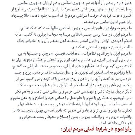
هنوز هم دم بعضی از آنها به دم جمهوری اسلامی و دم اربابان جمهوری اسلامی
وصل است. اپوزیسیونها پرویز ثابتی دشمن مردم ایران را به تظاهرات مردمی خارج از
کشور دعوت کردید تا حرکت اعتراضی مردم را کم اهمیت جلوه دهند. حالا پیشنهاد
رفراندوم قانون اساسی می دهند.
ما مردم به رفراندوم‌ قانون اساسی جمهوری اسلامی سالها است که نه گفته ایم.
ما مردم ایران در همه پرسی جنبش انقلابی مهسا به حجاب اجباری نه گفتیم. ما به
اسلام آخوندی افراطی و قانون اساسی منجمد لجن مذهبی آن و به نتانیاهو جنگ
طلب و اربابان جمهوری اسلامی نه گفتیم.
ما مردم‌ ایران با رفراندوم تظاهرات، اعتصابات، تجمعها، شورشها و جنبشها به بی
نانی، بی آبی، بی کاری، بی خانمانی، فقر، ابرتورم و قحطی و جنگ و تجزیه ایران نه
گفته و می گوییم. ما به ایدئولوژی های افراطی، بخصوص مذهب افراطی نه گفتیم.
ما با رفرادوم به احساسکور ایدئولوژی ها و عقل ضعیف حاکم بر ذهن، روح و جسم
خودمان نیز نه گفته و آنها را از ذهن و روح خودمان پاک کرده و می کنیم. پس از
پاک سازی ذهن و روح خود از احساسکور ایدئولوژی ها و عقل ضعیف و مشنگ،
دیگر با پول مدرک دکترا و مهندسی نمی خریم و پز عقلی نمی دهیم و به هم فخر
نمی فروشیم. با همکاری با هم و با علم عقل و احساس خود را اصلاح و به عقل سلیم و
احساس سالم تبدیل و با رشد آنها با واقعیات اجتماعی و محیط زیست شناختها و
تجارب ما بهتر و عمیق تر و ما قادر می شویم که قانون اساسی بهتری بنویسیم که با
واقعیات درونی ما و واقعات بیرونی، یعنی اجتماع و محیط زیست همخوانی و
هماهنگی داشته باشد.
رفراندوم در شرایط فعلی مردم ایران: