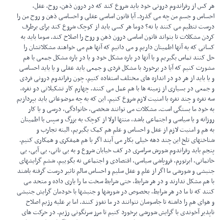
هر کس از رفراندوم درونی خود باید شروع کند که در درون ذهن، روح، عقل،
احساس و جسم من چه می گذرد. آیا قانون اساسی عقلی و احساسی ذهن و روح من را
درست تنظیم می کنند یا نه؟ دوما هر کسی باید از کوچک شروع کند برای برطرف
کردن مشکلات تا بتواند قانون اساسی درون ذهن و روح را اصلاح کند. سوما باید به
کسانی که به آنها اطمینان داریم و می دانیم که آنها هم می خواهند مشکلاتشان را
حل کنند تماس بگیریم و با آنها در باره مشکل خود و یا در باره مشکل جمعی با هم‌
مشورت کنیم که آیا در برخورد با مشکل فردی و جمعی باید عقلی و یا باید احساسی
و یا باید از هر دو در اندازه های مختلف استفاده کنیم، چون رفراندوم درونی فردی
و جمعی در بسیاری از زمینه ها با هم عمل می کنند. چهارم کار تشکیلاتی دو نفره،
سه نفره و چند نفره با امنیت لازم شروع کنیم. این که به چه موضوعاتی باید بپردازیم
به خود ما بستگی است. مشکلات می توانند شخصی، خانوادگی، درسی و یا کار
روزانه و یا سیاسی و اجتماعی باشد، منتها اولا از کوچک به بزرگ و سپس با اطمینان
به هم و امنیت لازم از عقل و احساس و علم هم کمک بگیریم، البته تجارب و
شناختهای تلخ این چند دهه خیلی بکار می آیند اگر با هم همفکری و همکاری کنیم.
پنجم باید رفراندوم شورش سراسری در کف خیابان شروع و به بی نانی، بی آبی، بی
خانمانی، ابرتورم، فروپاشی سیاسی، اقتصادی و اجتماعی نه بگوییم. ششم گرایشهای
جنبشی و شورشی ما اگر از علم و عقل سلیم و احساس سالم تاثیر درست گرفته باشند
با هم مشکل ندارند و در هر شرایط، حتی شرایط سخت ما را یاری داده و متحد می
کنند که تا ما در هر شرایط، بخصوص در شورشها و جنبشها با خودمان گرایش جنبشی
و هوای هم را داشته تا جاسوسان نتوانند در ما نفوز کنند. اما بر علیه رژیم اصلاح
ناپذیر آخوندی با گرایش شورشی برخورد کنیم تا مرز سرنگونی رژیم. در حرکت های