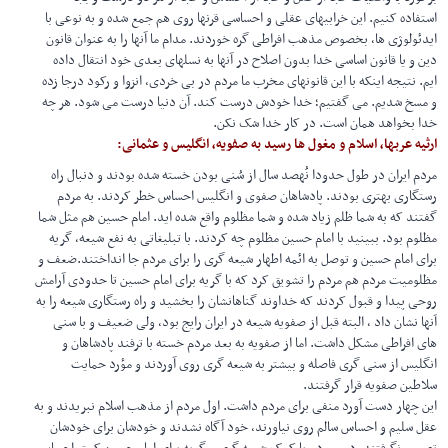
استفاده کنیم. این خرابیهای عقلی و احساسی قرنها روی هم جمع شده و به نوعی با
ایدئولوژی ها، بخصوص مذهب افراطی گره خوردند. مدام ما آنها را به‌ عنوان‌ قانون
دین و یا قانون اساسی خدا بدون اصلاح در آنها به نسلهای بعدی خود انتقال داده
ایم. نتیجه اینکه با این قانونهای مخرب ما مردم در بی خردی، انزوا و رکود درجا زده
و مسخ شدیم. می گفتیم؛ خدا خودش درست کند. آن دنیا درست می شود. هر چه
خدا بخواهد همان است. در کار خدا شک نکن.
ارثیه عربها، اسلام و مغول ها رسید به صفویه، انگلیس و عثمانی:
مردم ایران در طول حدودا نُهصد سال از سُنی بودن خسته شده بودند و دنبال راه
رستگاری بهتری بودند. پادشاهان صفوی و انگلیس احساس خطر کردند. به مردم
گفتند که به شما ظلم زیاد شده و شما مظلوم واقع شده اید. امام حسین هم مثل شما
مظلوم بود. ببینید با امام حسین مظلوم چه کردند. با تبلیغاتی به نفع شیعه، گریه
برای امام حسین و توصل به ائمه اطهار شیعه گری را برای مردم جا انداختند.ضعف و
مظلومیت مردم هم مردم را تشویق کرد که با گریه برای امام حسین تا حدودی آرامش
روحی پیدا و قبول کردند که خداوند گناهانشان را بخشید و راه رستگاری شیعه را به
آنها نشان داد ، البته قبل از صفویه شیعه در ایران رایج بود، ولی ضعیف و با سنی
های افراطی مشکل داشت. اما از صفویه به بعد مردم خسته با ترفند پادشاهان و
انگليس از سنی گری فاصله و بیشتر به شیعه گری روی آوردند و مؤرد حمایت
سلاطین صفویه قرار گرفتند.
این چهار دست آورد منفی برای مردم داشت. اول مردم از مذهب اسلام نبریدند و به
عقل سلیم و احساس سالم روی نیاورند، خود آگاه نشدند و خودشان برای خودشان