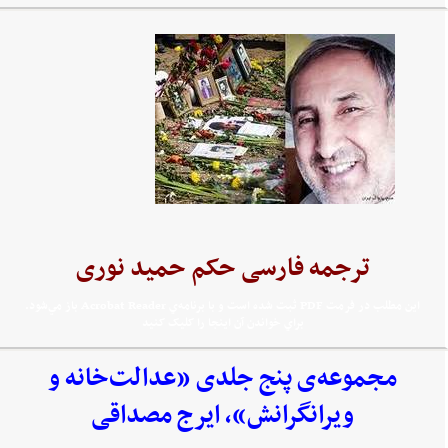
ترجمه فارسی حکم حمید نوری
اين مطلب در فرمت PDF ثبت شده است و با برنامه‌ي Acrobat Reader باز مي‌شود.
براي خواندن آن اينجا را کليک کنيد
مجموعه‌‌ی پنج جلدی «عدالت‌خانه و
ویرانگرانش»، ایرج مصداقی