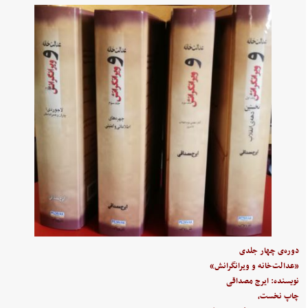
دوره‌ی چهار جلدی
«عدالت‌خانه و ویرانگرانش»
نویسنده: ایرج مصداقی
چاپ نخست،