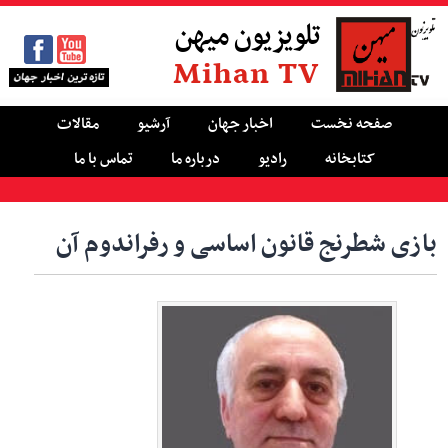
تلویزیون میهن
Mihan TV
صفحه نخست
اخبار جهان
آرشیو
مقالات
کتابخانه
رادیو
درباره ما
تماس با ما
بازی شطرنج قانون اساسی و رفراندوم آن