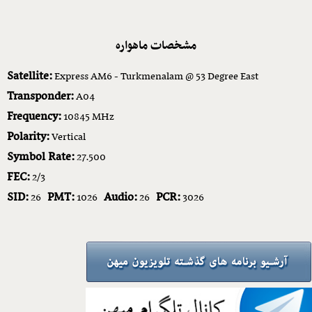
مشخصات ماهواره
Satellite:
Express AM6 - Turkmenalam @ 53 Degree East
Transponder:
A04
Frequency:
10845 MHz
Polarity:
Vertical
Symbol Rate:
27.500
FEC:
2/3
SID:
PMT:
Audio:
PCR:
26
1026
26
3026