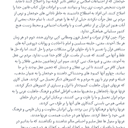
خودشان که از اجتماعات اسلامی پر تناقض تاثیر گرفته بود را اصلاح کنند تا شاید
قدرت تشخیص درست تری پیدا و بتوانند عیب و ایرادات قرآن کتاب قانون خدا را
اصلاح کنند. این افراد به اصطلاح دانشمند به خاطر نادانی های خودشان و ترس از
مردم بی عقل جرأت نکردند خیلی از آیه ها را عوض کنند. با تمام حذف بعضی از
آیات هنوز این قرآن پر از تناقض است و با واقعیات اجتماعی و محیط زیست هیچ
کشور مسلمانی هماهنگی ندارد.
چرا؟، چون اولا از تورات و انجیل قرون وسطایی کپی برداری شده. دوم در هر زمان
هر ملا، آخوند، مفتی، خلیفه مسلمین و امام با احادیث و روایات دروغین آیه های
متناقض قرآن را تفسیر تا با راه حلهای قرآنی مشکلات مردم را حل کنند. اما راه حل ها
غلط و آنها می گفتند که عیب از ماست. قرآن کلام خدا عیب ندارد. مردم بی عقل
به آخوند، مفتی و غیره شک نمی کردند. سوم این ارتجاعیون مذهبی عاقلان را به
عنوان کافر می کشتند تا این بی عقلان و دینشان که دشمن عقل بودند پا بر جا
بمانند. چهارم آنها کمبود های وحشتناکی داشتند و خودشان را به‌ عنوان‌ مذهب،
قبیله و قوم برتر با زور به مردم و به کشورهای دیگر تحمیل می کردند. همان کاری
که عربهای دوران جاهلیت کمبوددار با ایران و بسیاری از کشورهای دیگر کردند.
قرنها عربها، پادشاهان و مذهبیها مذهب افراطی اسلام و فرهنگ جاهلیت عربی را به
مردم ایران تحمیل و ما را غارت و می کشتند. برمکیان ایرانی در دربار خلفای
عباسی هم می بایستی گندکاری های آنها را بر طرف می کردند.
عربها زبانها و فرهنگها را از بین بردند، ولی ایرانیان مقاومت و زبان فارسی و فرهنگ
غنی خود را حفظ کردند. مغولها هم در جنایت همدست عربها شدند.
عربها و مغول ها عقل سلیم و احساس سالم نداشتند و نگذاشتند که ما بدانیم در
برخورد با واقعیات کجا از عقل و کجا از احساس و کجا از هر دو درست و بجا