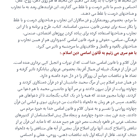
این محیط ها را خوب یا بد رشد می دهیم. این محیط ها هم روی ذهن، روح، عقل،
احساس و جسم ما تاثیر درست و یا غلط می گذارند. این فرایندهای رشد به ما تجارب
و شناختهای درست یا غلط می دهند.
ما مردم، بخصوص روشنفکران و فن سالاران این تجارب و شناختهای درست و یا غلط
را بکار بسته برای نوشتن قانون، منشور، اساسنامه، کتاب، طرح و برنامه و یا از این
تجارب و شناختها استفاده کرده برای پیاده کردن پروژهای اقتصادی، صنعتی،
فرهنگی، سیاسی، حقوقی و غیره. قانون اساسی کشورداری هم از همین تجارب و
شناختهای بالقوه و بالفعل و خلاقیتهای ما سرچشمه و تاثیر می گیرد.
با هم سری می زنیم به قانون اساسی دین اسلام.:
قرآن کلام و یا قانون اساسی خدا است که از تورات و انجیل کپی برداری شده است.
این قرآن از فرهنگ قبیله ای شمال آفریقا، بخصوص عربهای بیابانگرد تاثیر گرفته و
تضاد ها و تناقضات جوامع آن روزگار را در دل خود داشته و دارد.
در همان صدر اسلام پس از مرگ محمد جانشینان او در قرآن دستکاری کردند و
چهارده روایت از قرآن بیرون دادند و بر سر آنها و جانشینی محمد با هم دعوا می
کردند. نهایتا مجبور شدند که همه را در یک کتاب بگنجانند تا از دعواهای هم
بکاهند. سپس در هر زمان به دلخواه با احادیث من دربیاری نبوی و امامی این قرآن
چهارده روایتی را تفسیر و به عنوان کلام و قانون اساسی خدا به خورد مردم می
دادند. چند قرن بعد، حدود چهارصد و پنجاه سال پیش اسلامشناسان از کشورهای
مختلف عربی در قاهره پایتخت مصر دور هم جمع شدند که تا شاید این قرآن پر از
تناقض را اصلاح کنند. آنها برای اصلاح قرآن بعضی از آیه های متناقض را به دلخواه
حذف کردند. غافل از اینکه اول باید تناقضات ذهنی، روحی، عقلی و احساسی