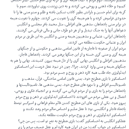
تصمیم نگرفتند. دوم مردم با کمک شیعه گری و گریه برای امام حسین کمتر احساس
کمبود و خلاء ذهنی و روحی می کردند و به دین زرتشت روی نیاوردند. سوم با
گریه برای امام حسین و یارانش بطور کاذب تسکین یافته و ظلم و ستم سنی ها را تا
حدودی فراموش کرده و با هم شیعه گری را تقویت می کردند. چهارم با تقویت شیعه
در برابر سنی پادشاهان، مذهبی های افراطی، مثل محمد باقر مجلسی و انگلیس‌
دعواهای آنها را به جنگ تبدیل و از هر دو طرف جانی و مالی قربانی می گرفتند.
پادشاهان ایرانی، عثمانی و مذهبیون شیعه و سنی و انگلیس به این طریق بر مردم
ایران و عثمانی حکومت مطلقه می کردند.
مردم ایران از صفویه تا قاجاریه از قانون اساسی مذهبی و حکومتی و از جنگهای
شیعه گری و سنی گری خسته و از این جنگها پرهیز می کردند. پادشاهان قاجار،
مذهبیون افراطی و انگلیس بهایی گری را از دل شیعه بیرون کشیدند. بهایی را هم به
جنگهای شیعه و سنی وارد کردند. چرا؟، چون در نبود عقل درست این احساسکور
ایدئولوژی جاه طلب همه کاره ذهن و روح و جسم مردم بود.
احساسکور با بازی شطرنج خود، یعنی قانون اساسی ساختگی، قرآن، مذهب و
ناسیونالیسم افراطی و با مهره های شطرج خود، یعنی مذهبی ها، ناسیونالیستها و
پادشاهان مردم را به بازی و از مردم قربانی می گرفتند و بر انجماد فکری و روحی،
انفعال و بی عقلی مردم می افزودند تا احساسکور ایدئولوژی بر ذهن و روح مردم
پیروز شود. یکی از بازی های این شطرنج کشتن قائم مقام فراهانی و امیرکبیر توسط
پادشاه قاجار و انگلیسی بود تا عقل سلیم و احساس سالم مردم رشد نکنند و
احساسکور ایدئولوژی بر ذهن و روح مردم حکومت مطلقه بکند.
عقلکور انگلیس به احساسکور گفت؛ بازی شطرنج به نفع تو است، پس من چی؟
احساسکور در جواب گفت؛ من در ایران همه کاره ام و عقل ضعیف مردم را زیر