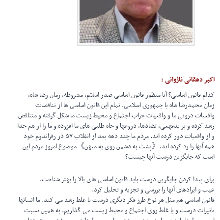
اکبر دهقانی ناژوانی :
کدام قانون اساسی؟ آیا منظور قانون اساسی صدر اسلام، مشروطه، زمان رضا شاه،
زمان محمدرضا شاه یا جمهوری اسلامی. تمام این قانون اساسی ها از تناقضات
واقعیات درونی ما و واقعیات خراب اجتماع و محیط زیست ما شکل گرفته و متناقض
رشد کرده و بر بدفهمی، تضادها، دروغها و جاه طلبی های ما افزوده و ما را از هم جدا
و از واقعیات دور کرده اند. مردم ما چند دهه بعد از انقلاب ۵۷ در رفراندوم خود
همه آنها را رد کرده اند.《پشت به دشمن روی به میهن》موضوع امروز مردم این
است که جایگزین درست آنها چیست؟
برای پیدا کردن جایگزین درست باید قانون اساسی های بالا را بهتر شناخت.
عیب و ایرادهای آنها را بررسی و تجزیه و تحلیل کرد.
قانون اساسی هم مثل هر نوع طرز فکر دیگری درست یا غلط رشد می کند. ما انسانها
تاثیرات درست و یا غلط روی اجتماع و محیط زیست می گذاریم. به همین نسبت