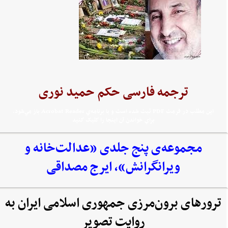
ترجمه فارسی حکم حمید نوری
اين مطلب در فرمت PDF ثبت شده است و با برنامه‌ي Acrobat Reader باز مي‌شود.
براي خواندن آن اينجا را کليک کنيد
مجموعه‌‌ی پنج جلدی «عدالت‌خانه و
ویرانگرانش»، ایرج مصداقی
ترورهای برون‌مرزی جمهوری اسلامی ایران به
روایت تصویر