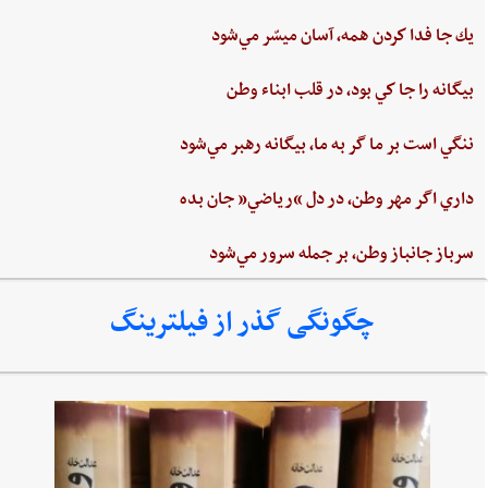
يك جا فدا كردن‌ همه،‌ آسان ميسّر مي‌شود
بيگانه‌ را جا كي‌ بود، در قلب‌ ابناء وطن
ننگي ‌است ‌بر ما گر به ‌ما، بيگانه‌ رهبر مي‌شود
داري‌ اگر مهر وطن،‌ در دل‌ “رياضي”‌ جان ‌بده‌
سرباز جانباز وطن،‌ بر جمله سرور مي‌شود
چگونگی گذر از فیلترینگ