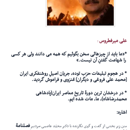
علی میرفطروس
:
*«ما باید از چیزهائی سخن بگوئیم كه همه می دانند ولی هر كسی
را شهامت گفتنِ آن نیست.»
*
در هجوم تبلیغات حزب توده، جریان اصیلِ روشنفكری ایران
[محمد علی فروغی و دیگران] مُنزوی و فراموش گردید.
*
در درخشان ترین دورۀ تاریخ معاصر ایران(پادشاهی
محمدرضاشاه)، ما، مات شده ایم.
اشاره
:
فصلنامۀ
متن زیر بخشی از گفت و گوی نگارنده با دکتر محمّد عاصمی سردبیر