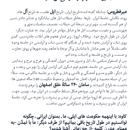
میرفطروس
:
ایل
آل
چنانکه گفته اند:«تاریخ ایران، تاریخ
هاست نه تاریخ
ها».
روند تكاملی جامعۀ ایران ـ بارها ـ بخاطر حملات ایل های بیابانگرد و عشایر چادر نشین
از هم گسسته است. مهم ترین نتیجۀ این حملات، تضعیف مناسبات شهر و
شهرنشینی و تقویت موقعیت ایل ها و قبایل مهاجر در ایران بود. به عبارت دیگر:
ایران در طول تاریخ خود ـ برخلاف اروپا ـ زیر فشار هجوم های ایلات چادرنشین، كمتر
روی ثبات و آرامش بخود دیده و آن هنگام كه چنین ثبات و آرامشی در جامعه وجود
داشت(مثلاً در عصر سامان یا سامانیان و آل بویه) ما شاهد رشد شهرها و رونق تجارت
و صنعت و تاریخ و فلسفه و ادبیات بوده ایم.
پس از استقرار سیاسی یک ایل و سپری شدن دوران آشفتگی و هرج و مرج و پیدایش
یک آرامش نسبی در جامعه، هجوم قوم دیگری این آرامش لرزان را بهم می ریخت و
بار دیگر، ظلم و ستم و آشفتگی و ناامنی و قتل و غارت بر جامعه حاكم می شد. مثلاً:
پس از حمله محمود و اشرف افغان به اصفهان و سقوط حكومت 240 ساله صفوی ها:
سامان ۲۴۰ سالۀ خلق اصفهان
«دست به تاراج گشودند و
را برهم زدند».
حكومت ایل ها تا اواخر قرن نوزدهم شكل مسلط حكومت در ایران بود، بهمین جهت
تا آغاز قرن بیستم كه اروپا مراحل نوینی از تمدن و پیشرفت را تجربه می كرد، جامعۀ
ایران از علم و پیشرفت و تجدّد و دموكراسی خبری نداشت.
کاوه
:
با اینهمه حكومت های ایلی، ما ـ بعنوان ایرانی ـ چگونه
توانستیم در طول تاریخ باقی بمانیم؟ از طرف دیگر: ما با تمدّن -به
معنای مدرن كلمه -از چه زمانی آشنا شدیم؟