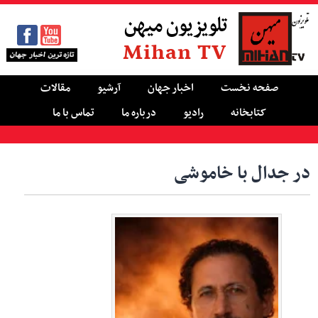
تلویزیون میهن
Mihan TV
صفحه نخست
اخبار جهان
آرشیو
مقالات
کتابخانه
رادیو
درباره ما
تماس با ما
در جدال با خاموشی