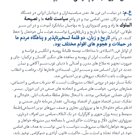
ع.م
:
در تمامت این قرن ها، نقش سیاستمداران و دیوانیان ایرانی در دستگاه
سیاست نامه
نصیحـة
حكومت تركان، نقشی اساسی بود و در واقع
ها و
الملوك
ها راه و رسم كشورداری را به مهاجمان بیابانگرد آموخت و در این مسیر
طولانی، ایرانیان، تنها با تاریخ و زبان(فارسی) توانستند هویّت ملّی خودشان را حفظ
تاریخ و زبان، دو قلعۀ تسخیرناپذیر و پناهگاه مردم ما
كنند. در واقع
در حملات و هجوم های اقوام مختلف بود
.
از اوایل قرن ۱۹میلادی با مداخلات توسعه طلبانۀ روسیه و انگلیس و فرانسه و
خصوصاً پس از شكست ایران از روسیه و معاهده های ننگین گلستان و تركمان- چای و
ضرورت تجهیز به سلاح های مدرن و آشنائی با دنیای غرب،نسیم آگاهی و تمدّن
جدید در ایران احساس شد و سیستم ایلی ـ استبدادیِ قاجارها تَرَک برداشت و انقلاب
مشروطیّت باعث انكشاف نیروهای نوین اجتماعی شد.
نكتۀ بسیار مهم در بررسی انقلاب مشروطیّت اینست كه نشریات سیاسی و اجتماعی،
شعارهای مردمی، خواست های سیاسی و اتحادیه های صنفی در این دوران ـ بیشتر ـ
دارای خصلتی غیراسلامی بودند. با اینحال بخاطر سلطۀ مناسبات ایلی ـ فئودالی و
تفكیک نشدن اقتصاد شهری از اقتصاد روستائی، فقدان سرمایه داری صنعتی و
ادغام منافع «فئودال» ها و بورژوازی تجاری و ضعف نیروهای نوین اجتماعی(طبقۀ
متوسط و پیشه وران شهری و كارگران)، در یک ائتلاف سیاسی بین اشراف درباری،
بورژوازی تجاری دلّال و روحانیّت حاكم (یعنی با مصالحه بین مشروطه خواهان و
مشروعه خواهان) انقلاب مشروطیت نتوانست یا نمی توانست به هدف های اساسی
خود در ایجاد تجدّد و امنیّت ملّی، حاكمیّت قانون، آزادی و دموكراسی توفیق یابد،