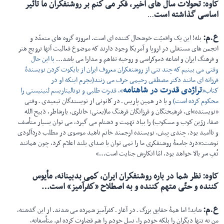
کاوه
:
تحولات سال های اخیر، فكر می كنم بر روشنفكران ما تأثیر
اساسی گذاشته است
…
ع.م
:
بله! این یک واقعیّت خوشحال كننده ای است. امروزه گروه های متعدّد و
انجمن های مستقلی در اروپا و آمریكا وجود دارند كه موضوع فعالیت آنها ترویج هنر
و فرهنگ ایران و اشاعه دموكراسی و روحیه تفاهم و مدارا می باشد…
با این حال
وقتی می بینیم كه چند تنی از روشنفكران معروف ایران از بایكوت كردن نویسندۀ
فرزانه ای مانند دكتر مصطفی رحیمی حرف می زنند(بجرم اینكه او در
تراژدی قدرت در شاهنامه
كتاب«
»، قدرت طلبی و توتالیتاریسم لنینیستی را
محكوم كرده است)
و یا در همین پاریس ـ در كانونی از نویسندگان تبعیدی ـ وقتی
«نویسنده»ای، فرهیختگان و فرزانگان فرهنگ ما(یعنی: خانلری، یارشاطر، ذبیح الله
صفا، زرّین كوب و مسكوب) را بباد تهمت و دشنام می گیرد، می توان بسیار متأسف
و ناامید بود. چندی پیش، نویسنده ارجمند خانم ناهید موسوی در مطلب دردآلودی
نوشت:«درد جامعۀ روشنفكری ما را نمی توان با صدای بلند اعلام كرد، چون همانند
تُفِ سر بالا خواهد بود، امّا انكارش جنایت است…»
کاوه
:
نظر شما در باره روشنفكران ایران، كمی بدبینانه، مأیوس
كننده و حتّی متهم كننده و به اصطلاح «كفرآمیز» است
…
ع.م:
شاید! اما همۀ حقایق بزرگ ـ در آغاز ـ كفرآمیز شمرده می شدند. از این گذشته،
من نه تنها دیگران را بلكه خودم را، نسل خودم را هم قضاوت كرده ام. متأسفانه،