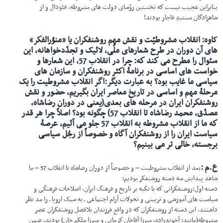
بنابراین عجیب نیست كه نخستین رؤسای دولت های مشروطه، فئودال و از
شاهزادگان مستبدِ قاجار بودند!
کاوه
:
انقلاب مشروطیّت و نقش مهم روشنفكران یا «منوّرالفكر»
های آن دوران در طرح شعارهای ملّی، لائیک و تجدّدخواهانه، این
سئوال را مطرح می كند كه: چرا در انقلاب 57، این شعارها و
خواست های اساسی در برنامۀ اكثر روشنفكران و سازمان های
سیاسی ما غایب بود؟ به عبارت دیگر:اگر انقلاب مشروطیت را یک
مرحلۀ مهم و اساسی در تاریخ معاصر ایران بگیریم، حضور و نقش
روشنفكران ایران در مرحله های بعدی(یعنی در دوران رضاشاه،
مصدّق، محمد رضاشاه تا انقلاب 57) چگونه بود؟ اصلاً چرا هر قدر
كه ما از انقلاب مشروطه به انقلاب 57 جلو می آئیم، عرصۀ
سیاست ایران را از روشنفكران آگاه و خصوصاً از رجُل سیاسی
برجسته، خالی تر می بینیم؟
ع.م
:
بعد از انقلاب مشروطیت – و خصوصاً از دوران رضاشاه تا انقلاب 57 – ما
شاهد پیدایش سه دسته روشنفكر بودیم:
دسته اول:روشنفكرانی كه با تكیه بر تاریخ و فرهنگ ایران، اصلاحات فرهنگی و
سیاست های آموزشی و تربیتی و تحولات آرام اجتماعی ـ به سبک اروپا ـ را مد نظر
داشتند. این دسته از روشنفكران كه در واقع فرزندان بلافصل روشنفكران عصر
مشروطه(مانند: آخوندزاده، میرزا آقاخان كرمانی و میرزا ملكم خان) بودند، ضمن