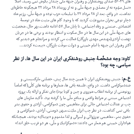
های ۴۹-۵۶ صدای روشنفكران و رهبران جبهۀ ملّی چندان بگوش نمی رسید. اصلاً
«نسل سوّم» نه از مصدّق و جبهۀ ملّی و نه از
رویداد ۲۸ مرداد ۳۲ هیچگونه خاطره‌ای
نداشت. در واقع، بعد از ۲۸ مرداد ۳۲،با تبلیغات حزب توده و جبهۀ ملّی، رژیم شاه
دچار نوعی بحران مشروعیّت گردید كه با وجود گام های مثبت شاه در توسعۀ
اقتصادی ـ صنعتی و رفاه اجتماعی، تا پایان سال ۵۷ ادامه داشت.بهر حال، شخصیّت
های جبهۀ ملّی در این سال ها در حال سكوت و انتظار بودند و برخی ها در جریان
نهضت آزادی(مهندس مهدی بازرگان) فعالیّت می كردند و سرانجام هم دیدیم كه
اكثر رهبران این جبهه با امام خمینی و دولت موقّت بازرگان، «بیعت» كردند…
کاوه
:
وجه مشخّصۀ جنبش روشنفكری ایران در این سال ها، از نظر
سیاسی، چه بود؟
ع.م
:
جنبش روشنفكری ایران تا همین چند سال پیش، خصلتی ماركسیستی و
ضددموكراسی داشت. در واقع، فلسفه بافی ها، شعارها و برنامه های كلّی(كه اساسآ
رونوشتی از برنامه انقلاب شوروی و چین و كوبا بود) جای تفكر و ارائه یک پروژه
اجتماعی مبتنی بر شرایط واقعی و منافع ملّی ما را گرفته بود. تأكید سازمان های
چپ بر عدالت اجتماعی جائی برای مفاهیمی چون دموكراسی، آزادی و حقوق بشر
باقی نمی گذاشت، در نظر چپ ایران ملیّت،میهن دوستی، آزادی، دموكراسی و
حقوق بشر، مفاهیمی بورژوائی و لیبرالی و لذا مذموم و «بویناك» بودند، همچنانكه
هواداران خمینی هم شعار می دادند: «دموكراتیك و ملّی، هر دو فریب خلق اند!»