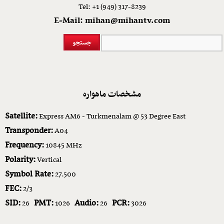
Tel: +1 (949) 317-8239
E-Mail: mihan@mihantv.com
مشخصات ماهواره
Satellite:
Express AM6 - Turkmenalam @ 53 Degree East
Transponder:
A04
Frequency:
10845 MHz
Polarity:
Vertical
Symbol Rate:
27.500
FEC:
2/3
SID:
PMT:
Audio:
PCR:
26
1026
26
3026