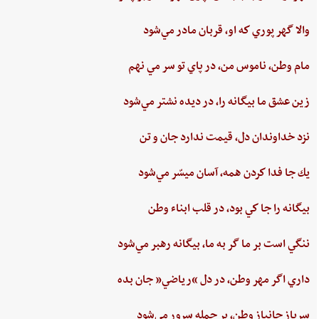
والا گهر پوري‌ كه او، قربان مادر مي‌شود
مام‌ وطن‌، ناموس‌ من‌، در پاي ‌تو سر مي نهم‌
زين‌ عشق‌ ما بيگانه را، در ديده ‌نشتر مي‌شود
نزد خداوندان دل،‌ قيمت‌ ندارد جان‌ و تن
يك جا فدا كردن‌ همه،‌ آسان ميسّر مي‌شود
بيگانه‌ را جا كي‌ بود، در قلب‌ ابناء وطن
ننگي ‌است ‌بر ما گر به ‌ما، بيگانه‌ رهبر مي‌شود
داري‌ اگر مهر وطن،‌ در دل‌ “رياضي”‌ جان ‌بده‌
سرباز جانباز وطن،‌ بر جمله سرور مي‌شود