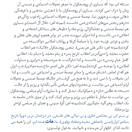
مسئله این بود كه بسیاری از روشنفكران ما جوهر تحولات اجتماعی و صنعتی آن
زمان را درک نمی كردند. بسیاری از روشنفكران ما با ذهنیّتی مذهبی و با فرهنگی
دهاتی سرشت و شهری نما، توسعۀ صنعتی و تحولات اجتماعی را«غرب زدگی»و
«درهم ریختن مرزهای اجدادی»می دانستند (نمونه اش: جلال آل احمد)،و بسیاری
هم توسعۀ صنعتی و تجدّدگرائی رژیم شاه را «طوفان های بنیادكن اعتقادی و
اخلاقی» می دانستند و لذا «برای نیرومند شدن در برابر هجوم ارزش های عقلی و
مادی و فردی غرب» خود را با حماسۀ كربلا و روایات اسلامی «واكسینه» می
كردند(نمونه اش: دكتر علی شریعتی). بعضی روشنفكران «لائیک» هم انقلاب
حضرت محمّد را «بزرگترین انقلاب تاریخ بشر» و پیام محمّد را «پیام یک انقلابی
كامل عیار زمینی» می دانستند و لذا «بازگشت به سرچشمه» و «برابری و مساوات
اسلامی» را توصیه می كردند(نمونه اش: دكتر علی اصغر حاج سیدجوادی).چپِ ایران
هم كه از اساس، اختناق سیاسی را مغایرِ توسعۀ صنعتی و اجتماعی می دانست و لذا
این تحولات را یا نمی دید و یا به هیچ می گرفت؛در حالیكه توسعۀ صنعتی و تحولات
آرام اجتماعی می توانست بر محدودیّتهای سیاسی تأثیر بگذارد و رژیم را از حالت
«بسته» به نظامی «باز» و دموكراتیک تبدیل كند و یا مبارزات آرام سیاسی روشنفكران
می توانست به تعادل یا تفاهم بین رژیم و مردم كمک كند و از سوق دادن جامعه به
یک انقلاب وهم آلود جلوگیری كند(نمونه اش:كُرۀ جنوبی و فضای باز سیاسی اواخر
رژیم شاه).
بر بستر این بی بضاعتی فکری و بی نوائی های فلسفی، در درخشان ترین دورۀ تاریخ
مات
معاصر ایران(یعنی پادشاهی محمدرضاشاه پهلوی)، ما،
شده ایم.
این را همه می
دانند امّا از اظهار آن شرمنده و ناتوانند. به قول تولستوی: