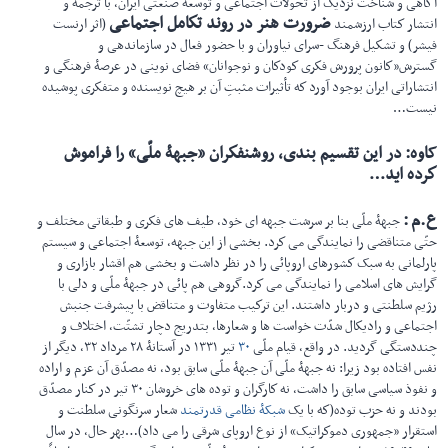
آگاهی و شناخت نزدیک از تحولات اجتماعی و توسعۀ صنعتی ایران، با ترجمه و
ضرورت هنر در روند تكامل اجتماعی
انتشار كتاب ارزشمند
(اثر ارنست
فیشر) و تشكیل فرهنگ -سرای نیاوران و با حضور فعال در سازماندهی و
گسترش«كانون پرورش فكری كودكان و نوجوانان» فضای نوینی در عرصۀ فرهنگی و
انتشاراتی ایران بوجود آورد كه تأثیرات مثبتِ آن بر هیچ نویسنده و متفكری پوشیده
نیست…
کاوه
:
در این تقسیم بندی، روشنفكران «جبهۀ ملّی» را فراموش
كرده اید
…
ع.م
:
جبهۀ ملّی بنا بر سرشت جبهه ای خود، طیف های فكری و طبقاتی مختلف و
حتّی متناقضی را نمایندگی می كرد. بخشی از این جبهه، توسعۀ اجتماعی و سیستم
پارلمانی به سبک كشورهای اروپائی را در نظر داشت و بخشی هم اقشار بازاری و
گرایش های اسلامی را نمایندگی می كرد.گروهی هم پائی در جبهۀ ملّی و دلی با
رژیم سلطنتی و دربار داشتند. این تركیب متفاوت و متناقض با پیشرفت جنبش
اجتماعی و رادیكال شدّت خواست ها و شعارها، بتدریج دچار تشتّت، اختلاف و
چنددستگی گردید. در واقع، قیام ملّی
۳۰
تیر ۱۳۳۱ در آستانۀ ۲۸ مرداد ۳۲، دیگر از
نفس افتاده بود زیرا: نه جبهۀ ملّی آن جبهۀ ملّی سابق بود، نه مصدّق آن عزم و اراده
و نفوذ سیاسی سابق را داشت، نه كارگران و توده های خروشان ۳۰ تیر در كنار مصدّق
بودند و نه حزب توده(كه با یک
شبکۀ نظامی قدرتمند
شعار سرنگونی سلطنت و
استقرار «جمهوری دموكراتیک» از نوع اروپای شرقی را می داد)…بهر حال، در سال