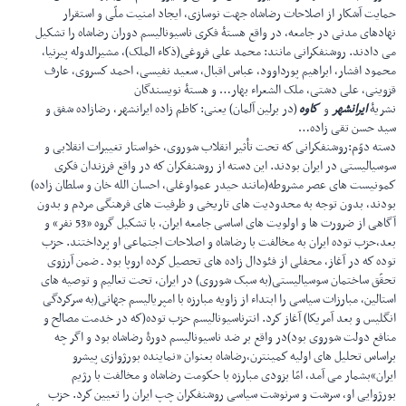
حمایت آشكار از اصلاحات رضاشاه جهت نوسازی، ایجاد امنیت ملّی و استقرار
نهادهای مدنی در جامعه، در واقع هستۀ فكری ناسیونالیسم دوران رضاشاه را تشكیل
می دادند. روشنفكرانی مانند: محمد علی فروغی(ذكاء الملک)، مشیرالدوله پیرنیا،
محمود افشار، ابراهیم پورداوود، عباس اقبال، سعید نفیسی، احمد كسروی، عارف
قزوینی، علی دشتی، ملک الشعراء بهار… و هستۀ نویسندگان
نشریۀ
ایرانشهر
و
كاوه
(در برلین آلمان) یعنی: كاظم زاده ایرانشهر، رضازاده شفق و
سید حسن تقی زاده…
دسته دوّم:روشنفكرانی كه تحت تأثیر انقلاب شوروی، خواستار تغییرات انقلابی و
سوسیالیستی در ایران بودند. این دسته از روشنفكران كه در واقع فرزندان فكری
كمونیست های عصر مشروطه(مانند حیدر عمواوغلی، احسان الله خان و سلطان زاده)
بودند، بدون توجه به محدودیت های تاریخی و ظرفیت های فرهنگی مردم و بدون
آگاهی از ضرورت ها و اولویت های اساسی جامعه ایران، با تشكیل گروه «53 نفر» و
بعد،حزب توده ایران به مخالفت با رضاشاه و اصلاحات اجتماعی او پرداختند. حزب
توده كه در آغاز، محفلی از فئودال زاده های تحصیل كرده اروپا بود ـ ضمن آرزوی
تحقّق ساختمان سوسیالیستی(به سبک شوروی) در ایران، تحت تعالیم و توصیه های
استالین، مبارزات سیاسی را ابتداء از زاویه مبارزه با امپریالیسم جهانی(به سركردگی
انگلیس و بعد آمریكا) آغاز كرد. انترناسیونالیسم حزب توده(كه در خدمت مصالح و
منافع دولت شوروی بود)در واقع بر ضد ناسیونالیسم دورۀ رضاشاه بود و اگر چه
براساس تحلیل های اولیه كمینترن،رضاشاه بعنوان «نماینده بورژوازی پیشرو
ایران»بشمار می آمد، امّا بزودی مبارزه با حكومت رضاشاه و مخالفت با رژیم
بورژوایی او، سرشت و سرنوشت سیاسی روشنفكران چپ ایران را تعیین كرد. حزب