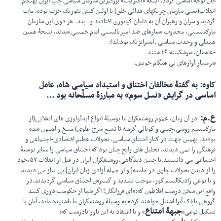
آنان توجۀ اساسی گردد. اینكه «اكثریت» بزرگترین سازمان سیاسی چپ ایران بهنگام
انقلاب(یعنی سازمان چریكهای فدائی خلق) با اولین كیش تئوریک حزب توده، مات
گردید و سران و رهبران آن به دامان كیانوری افتادند و ـ بعد ـ هر دوی این سازمان
ماركسیستی، مجذوب شعارهای ضد امپریالیستی امام خمینی شدند، نتیجۀ همین
همدلی و وحدت سیاسی ـ استراتژیک بود.لذا:
-عاشقان، سرشكسته گذشتند
شرمسارِ آوازهای بی هنگام خویش.
کاوه
:
به گفتۀ مخالفان اختناق و استبداد سیاسی شاه، عامل
اساسی در گرایش «نسل سوم» به مبارزۀ مسلّحانه بود
…
ع.م
:
در آن زمان، عموم روشنفكران ما بوسیلۀ انواع ایدئولوژی های انقلابی(از
ماركسیسم روسی،چینی و كوبائی گرفته تا تشیع سرخ علوی) مسخ و افسون شده
بودند، بهمین جهت در كنار اختناق سیاسی، تحولات عظیم اقتصادی-اجتماعی و
فرهنگی را نمی دیدند، تحلیل های رایج چنان بود كه اختناق سیاسی را مغایر توسعۀ
اجتماعی می دانستند.با چنین دیدگاهی،روشنفكران ایران در قبل از انقلاب ۵۷،خود
را از دیدن تحولات جاری در جامعه[ و از جمله آزادی زنان ایران] بی نیاز می دیدند
و با نوعی رادیكالیسم كور، موجب تشدید و گسترش اختناق سیاسی گردیدند.در
واقع این سخن درست افلاطون كه:«ای فرزانگان! اگر شما از حكومت دوری كنید
گروهی ناپاک آنرا اشغال خواهند كرد» به وسیلۀ روشنفكران ما ناشنیده ماند. آنان با
جبهۀ امتناع
تشكیل نوعی«
» و با اعتقاد به این باور نادرست كه: