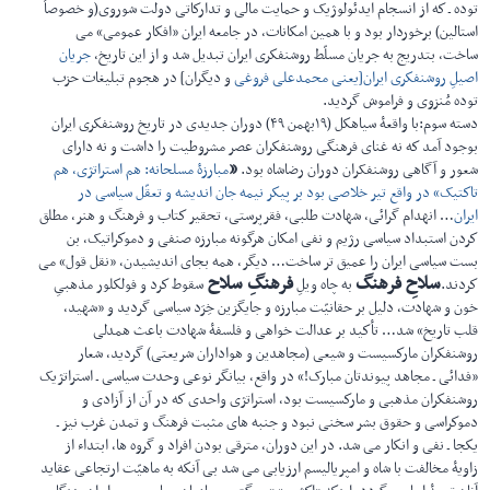
توده ـ كه از انسجام ایدئولوژیک و حمایت مالی و تداركاتی دولت شوروی(و خصوصاً
استالین) برخوردار بود و با همین امكانات، در جامعه ایران «افكار عمومی» می
ساخت، بتدریج به جریان مسلّط روشنفكری ایران تبدیل شد و از این تاریخ،
جریان
اصیلِ روشنفكری ایران[یعنی
محمدعلی فروغی
و دیگران] در هجوم تبلیغات حزب
توده مُنزوی و فراموش گردید.
دسته سوم:با واقعۀ سیاهكل (۱۹بهمن ۴۹) دوران جدیدی در تاریخ روشنفكری ایران
بوجود آمد كه نه غنای فرهنگی روشنفكران عصر مشروطیت را داشت و نه دارای
«
شعور و آگاهی روشنفکران دوران رضاشاه بود.
مبارزۀ مسلحانه: هم استراتژی، هم
تاكتیک» در واقع تیر خلاصی بود بر پیكر نیمه جان اندیشه و تعقّل سیاسی در
ایران
… انهدام گرائی، شهادت طلبی، فقرپرستی، تحقیر كتاب و فرهنگ و هنر، مطلق
كردن استبداد سیاسی رژیم و نفی امكان هرگونه مبارزه صنفی و دموكراتیک، بن
بست سیاسی ایران را عمیق تر ساخت… دیگر، همه بجای اندیشیدن، «نقل قول» می
سلاحِ فرهنگ
فرهنگِ سلاح
كردند.
به چاه ویلِ
سقوط كرد و فولكلور مذهبیِ
خون و شهادت، دلیل بر حقانیّت مبارزه و جایگزین خِرَد سیاسی گردید و «شهید،
قلب تاریخ» شد… تأكید بر عدالت خواهی و فلسفۀ شهادت باعث همدلی
روشنفكران ماركسیست و شیعی (مجاهدین و هواداران شریعتی) گردید، شعار
«فدائی ـ مجاهد پیوندتان مبارک!» در واقع، بیانگر نوعی وحدت سیاسی ـ استراتژیک
روشنفكران مذهبی و ماركسیست بود، استراتژی واحدی كه در آن از آزادی و
دموكراسی و حقوق بشر سخنی نبود و جنبه های مثبت فرهنگ و تمدن غرب نیز ـ
یكجا ـ نفی و انكار می شد. در این دوران، مترقی بودن افراد و گروه ها، ابتداء از
زاویۀ مخالفت با شاه و امپریالیسم ارزیابی می شد بی آنكه به ماهیّت ارتجاعی عقاید