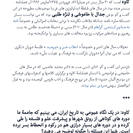
کاوه
است که ۳۰ سال پیش در شمارۀ ۸۲، فروردین ۱۳۷۵/مارس ۱۹۹۶ آن فصلنامه
منتشر شده بود.در سال های سُلطۀ ایدئولوژی های فریبا موضوعاتِ مطروحه در این
جدال با خاموشی و تنزّه طلبی
گفت و گو نوعی
بود که می توانست بسیار
«مسئله ساز» باشد چنانکه ملاقات نگارنده با برخی مقامات اسرائیلی و خصوصاً
نامه
به سناتور لیندسی گراهام
(در سال ۲۰۱۰) مبنی بر «حملۀ هدفمندِ نظامی به بیتِ
رهبری و ستادهای سرکوب رژیم» مخالفت های بسیاری را برانگیخته بود.
تحوّلات سال های اخیر و خصوصاً «
انقلاب شیر و خورشید
» طلیعۀ دورانِ دیگری
است که می توان آنرا «دورانِ بازگشت به فرهنگ و هویّت ملّی» نامید.
بازنشر این گفت و گو ادای دَینی ست به دکتر محمّد عاصمی که در سال های
خاموشی و فراموشی با انتشار فصلنامۀ کاوه و برگزاری کلاسها و کنفرانسهای فرهنگی
در مونیخ آلمان حدود۵۰ سال در ترویج فرهنگ و ادب فارسی کوشیده بود و به قول
ابوالفضل بیهقی«
مردی تمام بود
».
***
کاوه
:
در یک نگاه عمومی به تاریخ ایران، می بینیم كه جامعۀ ما
دوره های كوتاهی از رونق شهرها و پیشرفت علم و فلسفه را طی
كرده و در دوره های بسیار درازی هم در ركود و انحطاط بسر برده
است. شما این مسئله را چگونه توضیح می دهید؟