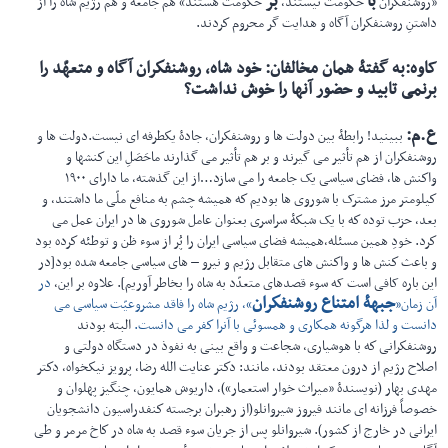
با
بر
«روشنفكران
حكومت نیستند،
حكومت هستند» هم جامعه و هم رژیم شاه را از
داشتنِ روشنفكران آگاه و هدایت گر محروم كردند.
کاوه:به گفتۀ همان مخالفان
:
خود شاه، روشنفكران آگاه و متعهّد را
برنمی تابید و حضور آنها را خوش نداشت؟
ع.م
:
ببینید! رابطۀ بین دولت ها و روشنفكران، جادۀ یكطرفه ای نیست.دولت ها و
روشنفكران از هم تأثیر می گیرند و بر هم تأثیر می گذارند ماحَصَلِ این كنشها و
واكنش ها، فضای سیاسی یک جامعه را می سازد…از این گذشته، ما دارای ۱۹۰۰
كیلومتر مرز مشترک با شوروی ها بودیم كه همیشه چشم به منافع ملّی ما داشتند، و
بعد، حزب توده كه با یک شبكۀ سراسری بعنوان عامل شوروی ها در ایران عمل می
كرد. خودِ همین مسئله،همیشه فضای سیاسی ایران را پُر از سوء ظن و توطئه كرده بود
و باعث كنش ها و واكنش های متقابل رژیم و نیرو – های سیاسی جامعه شده بود[در
این باره کافی است که سوء قصدهای متعدّد به شاه را بخاطر آوریم]. علاوه بر این،
در
جبهۀ امتناع روشنفكران
آن زمان«
»، رژیم شاه را فاقد مشروعیّت سیاسی می
دانست و لذا هرگونه همكاری و همسوئی با آنرا كفر می دانست.
البته بودند
روشنفكرانی كه با هوشیاری، شجاعت و واقع بینی به نفوذ در دستگاه دولتی و
اصلاح رژیم از درون معتقد بودند، مانند: دكتر عنایت الله رضا، پرویز نیكخواه، دكتر
مهدی بهار (نویسندۀ «میراث خوار استعمار»)، داریوش همایون، چنگیز پهلوان و
خصوصاً فرزانه ای مانند فیروز شیروانلو(از رهبران برجسته كنفدراسیون دانشجویان
ایرانی در خارج از كشور). شیروانلو پس از جریان سوء قصد به شاه در كاخ مرمر و طی