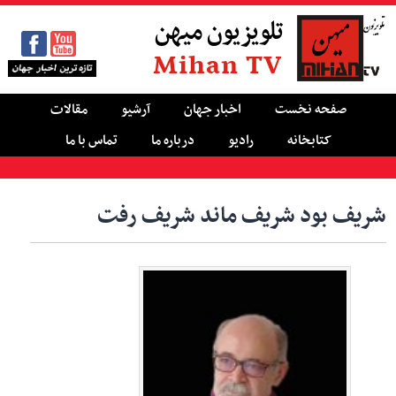
تلویزیون میهن
Mihan TV
صفحه نخست
اخبار جهان
آرشیو
مقالات
کتابخانه
رادیو
درباره ما
تماس با ما
شریف بود شریف ماند شریف رفت