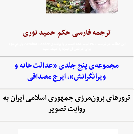
ترجمه فارسی حکم حمید نوری
اين مطلب در فرمت PDF ثبت شده است و با برنامه‌ي Acrobat Reader باز مي‌شود.
براي خواندن آن اينجا را کليک کنيد
مجموعه‌‌ی پنج جلدی «عدالت‌خانه و
ویرانگرانش»، ایرج مصداقی
ترورهای برون‌مرزی جمهوری اسلامی ایران به
روایت تصویر