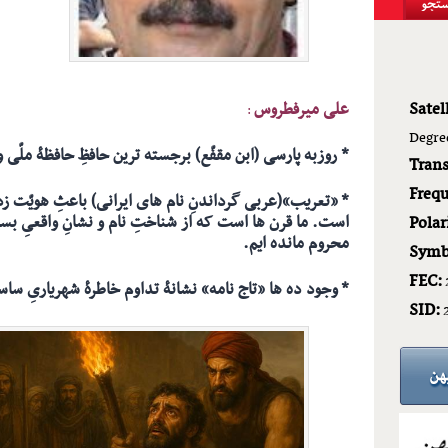
Satell
علی میرفطروس
:
Degre
* روزبه پارسی (ابن مقفّع) برجسته ترین حافظِ حافظۀ ملّی 
Tran
Frequ
* «تعریب»(عربی گرداندنِ نام های ایرانی) باعثِ هویّت ز
است. ما قرن ها است که از شناختِ نام و نشانِ واقعیِ بسیا
Polar
محروم مانده ایم.
Symb
FEC:
* وجود ده ها «تاج نامه» نشانۀ تداوم خاطرۀ شهریاریِ سا
SID: