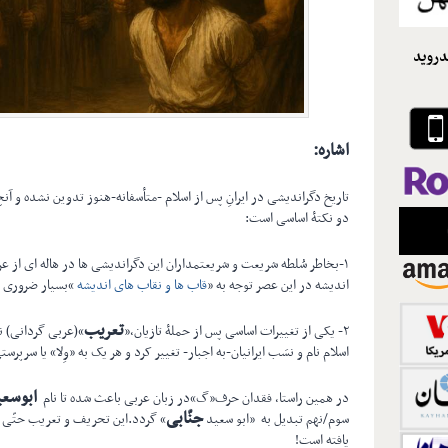
دروید
اشاره
:
تاریخ دگراندیشی در ایرانِ پس از اسلام -متأسفانه-هنوز تدوین نشده و آن
دو نکتۀ اساسی است:
۱-بخاطر سُلطه شریعت و شریعتمداران این دگراندیشی ها در هاله ای از عرفا
اندیشه در این عصر توجه به «
قاب ها و نقاب های اندیشه
»بسیار ضروری 
تعریب
۲- یکی از تغییرات اساسی پس از حملۀ تازیان،«
»(عربی گردانی) نا
اسلام نام و نسَب ایرانیان-به اجبار- تغییر کرد و هر یک به «وِلا» یا سرپرس
ابوسعی
در همین راستا، فقدان حرف«گ»در زبان عربی باعث شده تا نام
جنّابی
سوم/نهم تبدیل به «ابو سعید
» گردد.این تحریف و تعریب حتّی د
یافته است!