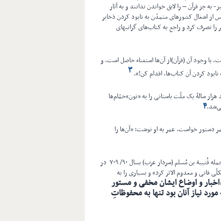
ه جز قرآن – را لایق خواندن ندانند و به آثار
س از اشغال کشورهای متمدّن به نابود کردن ذخایر
را تصرف کرد و راجع به کتاب‌های گرانبهای
، با وجود آن (قرآن)از آن‌ها استغناء حاصل است، و
۳
ابود کردن آن کتاب‌ها، اقدام کن!».
ار سالۀ یک ملّت باستانی را به «تون»حمّام‌ها
۴
عُمر دستور خواست. عمر به او نوشت: «آن‌ها را
اینگونه کتابسوزی ها در سرتاسر تاریخ ایرانِ پس از اسلام تداوم داشت از جمله قُتيبة بن مُسلم (سردار عرب) بسال ۹۰/ ۷۰۹ در
لّی فانی و معدوم الاثر کرد» و بسياری را به
اخبار و اوضاع ايشان مخفی و مستور
مورد نياز آنان بود تنها به محفوظاتِ