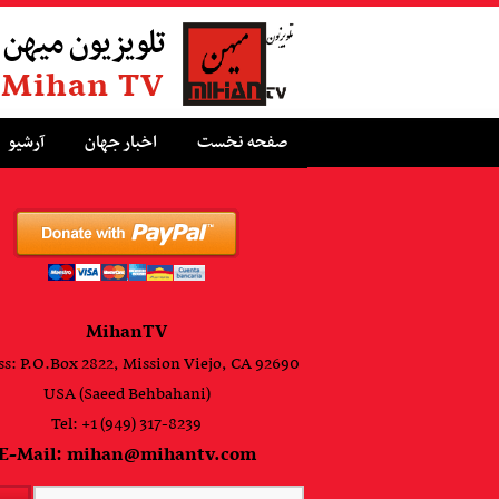
تلویزیون میهن
Mihan TV
صفحه نخست
اخبار جهان
آرشیو
MihanTV
s: P.O.Box 2822, Mission Viejo, CA 92690
USA (Saeed Behbahani)
Tel: +1 (949) 317-8239
E-Mail: mihan@mihantv.com