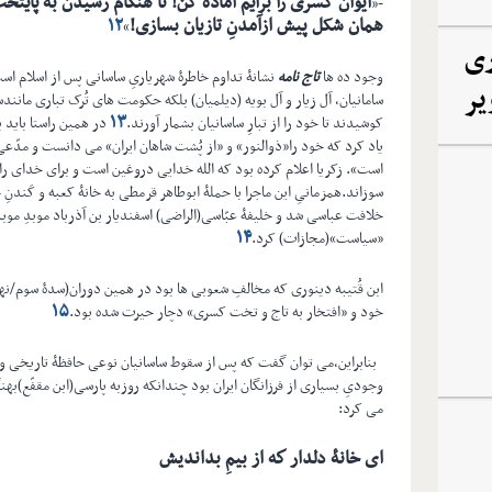
ایوان کسری را برایم آماده کن! تا هنگام رسیدن به پایتخت[
-«
همان شکل پیش ازآمدنِ تازیان بسازی
!
۱۲
»
ری
وجود ده ها
تاج نامه
نشانۀ تداوم خاطرۀ شهریاریِ ساسانی پس از اسلام است
یر
سامانیان، آل زیار و آل بویه (دیلمیان) بلکه حکومت های تُرک تباری مانن
۱۳
کوشیدند تا خود را از تبارِ ساسانیان بشمار آورند
.
یاد کرد که خود را«ذوالنور» و «از پُشت شاهان ایران» می دانست و مدّعی
است». زکریا اعلام کرده بود که الله خدایی دروغین است و برای خدای را
سوزاند.همزمانیِ این ماجرا با حملۀ ابوطاهر قرمطی به خانۀ کعبه و کَند
خلافت عباسی شد و خلیفۀ عبّاسی(الراضی) اسفندیار بن آذرباد موبدِ موبد
۱۴
«سیاست»(مجازات) کرد.
ابن قُتیبه دینوری که مخالفِ شعوبی ها بود در همین دوران(سدۀ سوم/نه
۱۵
خود و «افتخار به تاج و تخت کسری» دچار حیرت شده بود.
بنابراین،می توان گفت که پس از سقوط ساسانیان نوعی حافظۀ تاریخی و 
وجودیِ بسیاری از فرزانگان ایران بود چندانکه روزبه پارسی(ابن مقفّع)به
می کرد:
اى خانۀ دلدار كه از بيمِ بدانديش