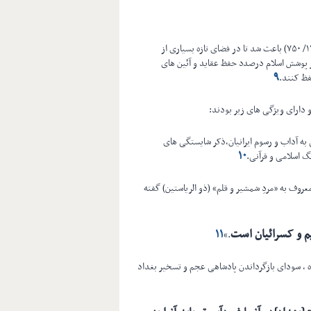
فداکاری ایرانیان در سرنگون کردنِ بنی امیّه و استقرار خلافت عبّاسیان(۱۳۲/ ۷۵۰) باعث شد تا در فضای تازه بسیاری از
ر پوشش اسلام درصدد حفظ عقاید و آئین های
۹
فظ کنند.
 دارای ویژگی های زیر بودند:
 به آداب و رسوم ایرانیان،ذکر شایستگی های
۱۰
گ اسلامی و قرآنی.
وف به «مردِ شمشیر و قلم» (ذو الریاستین) گفته
م و کسرائیان است
۱۱
»
.
 ، سودای بازگرداندن پادشاهی عجم و تسخیر بغداد