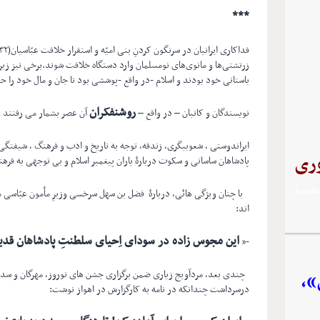
***
زرتشتی‌ها و مانوی‌های نومسلمان وارد دستگاه خلافت شوند.برخی نیز زی
باستانی خود بودند و اسلام -در واقع -پوششی بود تا جان و مال خود را ح
روشنفکران
نویسندگان و کاتبان – در واقع –
آن عصر بشمار می رفتند و
ایراندوستی ، شعوبیگری، زندقه، توجه به تاریخ و ادب و فرهنگ ، شیفتگی
ری
پادشاهان ساسانی و سکوت دربارۀ یاران پیغمبر اسلام و بی توجهی به فرهن
در فرمت PDF ثبت شده است و با برنامه‌ي Acrobat
با چنان ویژگی هائی، دربارۀ فضل بن سهل سرخسی وزیرِ مأمون عبّاسی معر
اند:
این مجوس زاده در سودای اِحیای سلطنتِ پادشاهان قدی
-«
چندی بعد، مردآویج زیاری ضمن برگزاری جشن های نوروز، مهرگان و سده
»،
درسرداشت چندانکه در نامه به کارگزارش در اهواز نوشت: