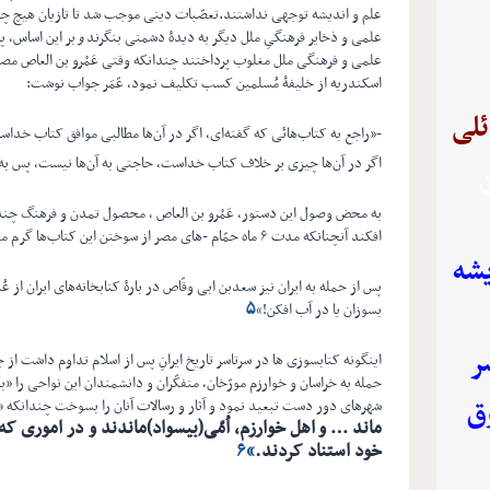
علم و اندیشه توجهی نداشتند.تعصّبات دینی موجب شد تا تازیان هیچ چیز- ب
علمی و ذخایر فرهنگیِ ملل دیگر به دیدۀ دشمنی بنگرند
و
بر این اساس، پ
علمی و فرهنگی ملل مغلوب پرداختند چندانکه وقتی عَمْرو بن العاص مصر 
اسکندریه از خلیفۀ مُسلمین کسب تکلیف نمود، عّمَر جواب نوشت:
ئلی
-«راجع به کتاب‌هائی که گفته‌ای، اگر در آن‌ها مطالبی موافق کتاب خداست
اگر در آن‌ها چیزی بر خلاف کتاب خداست، حاجتی به آن‌ها نیست، پس به ن
ن
به محض وصول این دستور، عَمْرو بن العاص ، محصول تمدن و فرهنگ چند هز
افکند آنچنانکه مدت ۶ ماه حمّام -‌های مصر از سوختن این کتاب‌ها گرم می‌شد.
یشه
پس از حمله به ایران نیز سعدبن ابی وقّاص در بارۀ کتابخانه‌های ایران از 
۵
بسوزان یا در آب افکن!
»
ر
حمله به خراسان و خوارزم مورّخان، متفکّران و دانشمندان اين نواحی را «بک
ق
شهرهای دور دست تبعيد نمود و آثار و رسالات آنان را بسوخت چندانکه «
ماند … و
اهل خوارزم، اُمّی(بيسواد)ماندند و در اموری که 
خود استناد کردند
.
»
۶