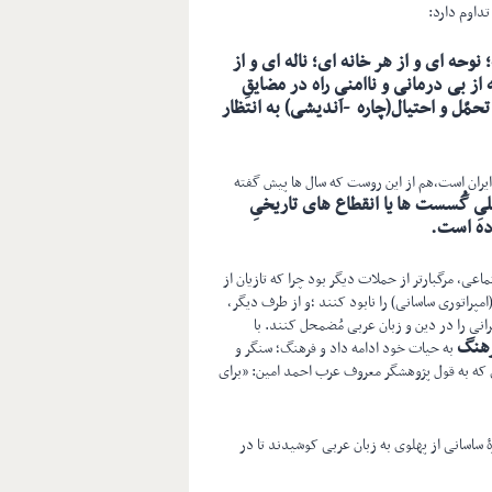
تداوم دارد:
نوحه ای و از هر خانه ای؛ ناله ای و از
ز بی درمانی و ناامنیِ راه در مضايقِ
مّل و احتيال(چاره -انديشی) به انتظار
 ایران است،هم از این روست که سال ها پیش گفته
یِ گُسست ها یا انقطاع های تاریخیِ
وده است
.
سياسی و چه از نظر اجتماعی، مرگبارتر از حملات دیگر بود چرا که تازیان از
مپراتوری ساسانی) را نابود کنند ؛و از طرف ديگر،
ایرانی را در دين و زبان عربی مُضمحل کنند. با
رهنگ
به حیات خود ادامه داد و فرهنگ؛ سنگر و
ای که به قول پژوهشگر معروف عرب احمد امین: «برای
 ساسانی از پهلوی به زبان عربی کوشیدند تا در