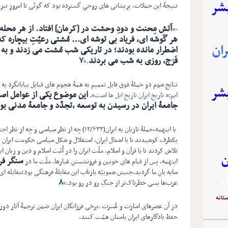
بشر
نتیجۀ این حملات، پریشانی های روحیِ گسترده بود که گوئی تا امروزِ نیز 
آتشِ مِحنت و دودِ وحشت در [کرمان] افتاد. از هر محله؛ 
-«
هر گوشه ای، فرياد بی توشه ای… مُشتی رعيّتِ بيچاره که ا
ان
اضطرار مانده بودند؛ در تاريکی شب مُشت می زدند و به تح
فَرَج، روزی به شب می بردند
۷
»
.
نتايج شوم دو حملۀ فوق قابل تعمیم به همۀ هجوم های قبایل بیابانگرد به
بشر
این موضوع یکی از عوامل اصل
ایم:«
تاریخ ایران تاریخ ایل ها است
».
جامعۀ ایران در رسیدن به توسعه ،تجدّد و جامعۀ مدنی ب
با اینهمه،حملۀ تازیان به ايران(۱۲/۶۳۳) چه از نظر 
يکطرف کوشيدند تا با اشغال ايران، استقلال و شکل سياسی حکومت ايران (ا
تلاش کردند تا با قرآن و اسلام، ملّت ايران را در اُمّت اسلام و دين و زبان 
ن
سنگر ف
اینهمه، پس از قیام های خونین و فرونشستنِ غبارها، ملّت ما در
سایه بانِ ما گردید،جنبش شعوبیّه بازتاب این مقابلۀ فرهنگی بود؛مقابله 
ل
۸
عرب‌ها بسی خطرناک‌تر از جنگِ رو در رو بود.
»
تانه
در آن عصرهای اسارت و عُسرت ،برخی فرزانگان ایران ضمن ترجمۀ آثار دورۀ
حفظ يادگارهاى ایران باستان همّت کنند.