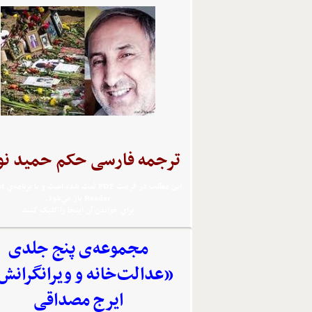
ترجمه فارسی حکم حمید نو
اين مطلب 
Reader باز مي‌شود.
براي خواندن آن اينجا را کليک کنيد
مجموعه‌‌ی پنج جلدی
«عدالت‌خانه و ویرانگرانش
ایرج مصداقی