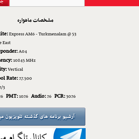
مشخصات ماهواره
ite:
Express AM6 - Turkmenalam @ 53
e East
sponder:
A04
ency:
10845 MHz
ity:
Vertical
ol Rate:
27.500
2/3
PMT:
Audio:
PCR:
26
1026
26
3026