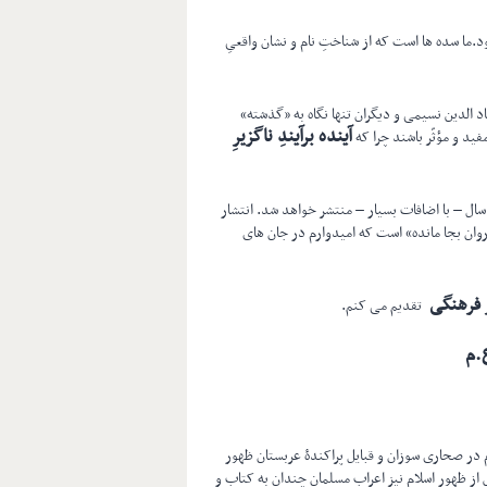
د.ما سده ها است که از شناختِ نام و نشان واقعیِ
اد الدین نسیمی و دیگران تنها نگاه به «گذشته»
آینده برآیندِ ناگزیرِ
ید و مؤثّر باشند چرا که
 است که پس از گذشت ۵۰ سال – با اضافات بسیار – منتشر خواهد شد. انتشار
روان بجا مانده» است که امیدوارم در جان های
 فرهنگی
تقدیم می کنم.
.م
در صحاری سوزان و قبایل پراکندۀ عربستان ظهور
 از ظهور اسلام نیز اعراب مسلمان چندان به کتاب و