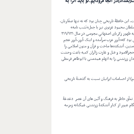
بغداد]در آنجا فرودآیم.تو باید آنرا به
. این حافظۀ تاریخی چنان بود که نه تنها صفّاریان،
دسلطان محمود غزنوی نیز با جعل«نَسَب نامه»
در همین راستا باید به ظهور زکریای اصفهانیِ مجوسی در سال ۳۱۹/۹۳۱
 بود که«دُورِ عرب سرآمده و اینک دُور،دُور عجم
ستین، آتشکده‌ها ساخت و قرآن و متون اسلامی را
نِ حجرالاسود و قتل و غارت زائران کعبه باعث وحشت
انِ زرتشتی را به اتهام همدستی با ابوطاهر قرمطی
م) از احساسات ایرانیان نسبت به گذشتۀ تاریخی
تعلّق خاطر به فرهنگ و آئین های آن عصر دغدغۀ
نگام عبور از کنار آتشکدۀ زرتشتی غمگنانه زمزمه