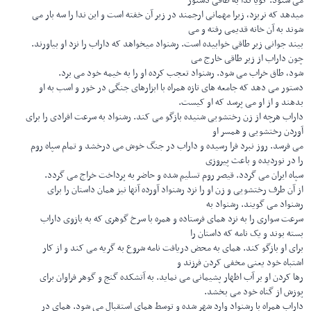
می شنود. گویا ندا به طاقی دستور
میدهد که نریزد، زیرا مهمانی ارجمند در زیر آن خفته است و این ندا را سه بار می
شوند به آن خانه قدیمی رفته و می
بیند جوانی زیر طاقی خوابیده است. رشنواد میخواهد که داراب را نزد او بیاورند.
چون داراب از زیر طاقی خارج می
شود، طاق خراب می شود. رشنواد تعجب کرده او را به خیمه خود می برد.
دستور می دهد که جامعه های تازه همراه با ابزارهای جنگی در خور و اسب به او
بدهند و از او می پرسد که او کیست.
داراب هرچه از زن رختشویی شنیده بازگو می کند. رشنواد به سرعت افرادی را برای
آوردن رختشویی و همسر او
می فرسد. روز نبرد فرا رسیده و داراب در جنگ خوش می درخشد و تمام سپاه روم
را در نوردیده و باعث پیروزی
سپاه ایران می گردد. قیصر روم تسلیم شده و حاضر به پرداخت خراج می گردد.
از آن طرف رختشویی و زن او را نزد رشنواد آورده آنها نیز همان داستان را برای
رشنواد می گویند. رشنواد به
سرعت سواری را به نزد همای فرستاده و همره با سرخ گوهری که به بازوی داراب
بسته بوند و یک نامه که داستان را
برای او بازگو کند. همای به محض دریافت نامه شروع به گریه می کند و از کار
اشتباه خود یعنی مخفی کردن فرزند و
رها کردن او بر آب اظهار پشیمانی می نماید. به آتشکده گنج و گوهر فراوان برای
پوزش از گناه خود می بخشد.
داراب همراه با رشنواد وارد شهر شده و توسط همای استقبال می شود. همای در