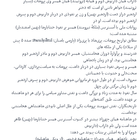
داراب همان داریوش دوم و همایه (ثروتمند) همان همسر وی پروشات (بسیار
ثروتمند) خواهر ناتنی او است که دختر
اردشیر دراز دست (اردشیر بهمن) و زن پر نفوذی در دربار داریوش دوم و پسرش
اردشیر دوم بوده است. او در
روایات ملی با آمستریس (ملکهٔ نیرومند) همسر پر نفوذ خشایارشا (بهمن اسفندیار)
مشتبه شده است:
مطابق تواریخ پروشات، پری‌شاد یا پری‌زاد (پارسی باستان: Parušyātiš؛ سده ۵ پیش
از میلاد) یکی از ملکه های
قدرتمند و پرآوازهٔ دوران هخامنشیان، همسر داریوش دوم و مادر اردشیر دوم
هخامنشی بود. او در زمان پادشاهی
همسر و پسرش نفوذ بسیاری در دربار داشت. پروشات به سیاست‌پردازی، کاردانی،
سخت‌دلی و خشونت با دشمنانش
معروف است. او در طول دوره فرمانروایی شوهرش داریوش دوم و پسرش اردشیر
دوم تا زمان مرگش برای چهل
سال نفوذ به شدت زیاد و بزرگی داشت و نقش مشاور سیاسی را برای هر دو شاهنشاه
بر عهده داشت. طبق گفته‌های
تاریخنگاران، نقش نیرومند پروشات یکی از علل اصلی نابودی شاهنشاهی هخامنشی
بوده‌است.
در شاهنامه همای چهرزاد بیشتر در کسوت آمستریس همسر خشایارشا (بهمن) ظاهر
شده است ولی نام داراب (داریوش
دوم) او را به اصلش پریشات پیوند می دهد:
بخش پادشاهی همای چهرزاد – شاهنامه فردوسی (از ویکی شاهنامه)