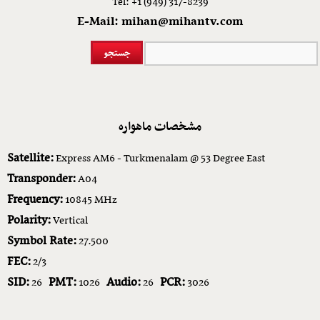
Tel: +1 (949) 317-8239
E-Mail: mihan@mihantv.com
مشخصات ماهواره
Satellite:
Express AM6 - Turkmenalam @ 53 Degree East
Transponder:
A04
Frequency:
10845 MHz
Polarity:
Vertical
Symbol Rate:
27.500
FEC:
2/3
SID:
PMT:
Audio:
PCR:
26
1026
26
3026