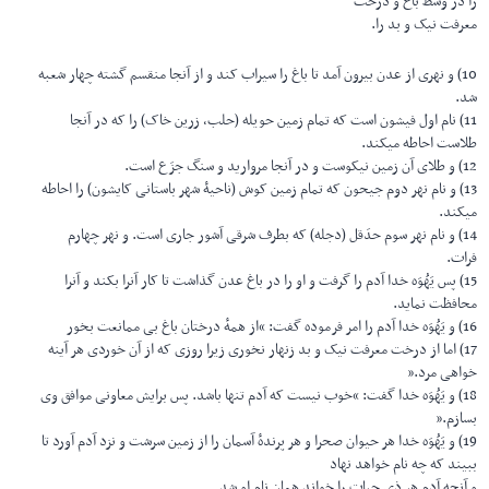
را در وسط باغ و درخت
معرفت نیک و بد را.
10) و نهری از عدن بیرون آمد تا باغ را سیراب کند و از آنجا منقسم گشته چهار شعبه
شد.
11) نام اول فیشون است که تمام زمین حویله (حلب، زرین خاک) را که در آنجا
طلاست احاطه میکند.
12) و طلای آن زمین نیکوست و در آنجا مروارید و سنگ جزَع است.
13) و نام نهر دوم جیحون که تمام زمین کوش (ناحیۀ شهر باستانی کایشون) را احاطه
میکند.
14) و نام نهر سوم حدَقل (دجله) که بطرف شرقی آشور جاری است. و نهر چهارم
فرات.
15) پس یَهُوَه خدا آدم را گرفت و او را در باغ عدن گذاشت تا کار آنرا بکند و آنرا
محافظت نماید.
16) و یَهُوَه خدا آدم را امر فرموده گفت: “از همهٔ درختان باغ بی ممانعت بخور
17) اما از درخت معرفت نیک و بد زنهار نخوری زیرا روزی که از آن خوردی هر آینه
خواهی مرد.”
18) و یَهُوَه خدا گفت: “خوب نیست که آدم تنها باشد. پس برایش معاونی موافق وی
بسازم.”
19) و یَهُوَه خدا هر حیوان صحرا و هر پرندهٔ آسمان را از زمین سرشت و نزد آدم آورد تا
ببیند که چه نام خواهد نهاد
و آنچه آدم هر ذی حیات را خواند همان نام او شد.