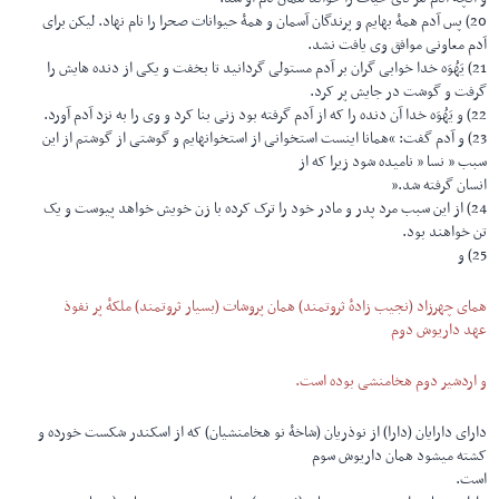
20) پس آدم همۀ بهایم و پرندگان آسمان و همۀ حیوانات صحرا را نام نهاد. لیکن برای
آدم معاونی موافق وی یافت نشد.
21) یَهُوَه خدا خوابی گران بر آدم مستولی گردانید تا بخفت و یکی از دنده هایش را
گرفت و گوشت در جایش پر کرد.
22) و یَهُوَه خدا آن دنده را که از آدم گرفته بود زنی بنا کرد و وی را به نزد آدم آورد.
23) و آدم گفت: “همانا اینست استخوانی از استخوانهایم و گوشتی از گوشتم از این
سبب ” نسا ” نامیده شود زیرا که از
انسان گرفته شد.”
24) از این سبب مرد پدر و مادر خود را ترک کرده با زن خویش خواهد پیوست و یک
تن خواهند بود.
25) و
همای چهرزاد (نجیب زادهٔ ثروتمند) همان پروشات (بسیار ثروتمند) ملکهٔ پر نفوذ
عهد داریوش دوم
و اردشیر دوم هخامنشی بوده است.
دارای دارایان (دارا) از نوذریان (شاخۀ نو هخامنشیان) که از اسکندر شکست خورده و
کشته میشود همان داریوش سوم
است.