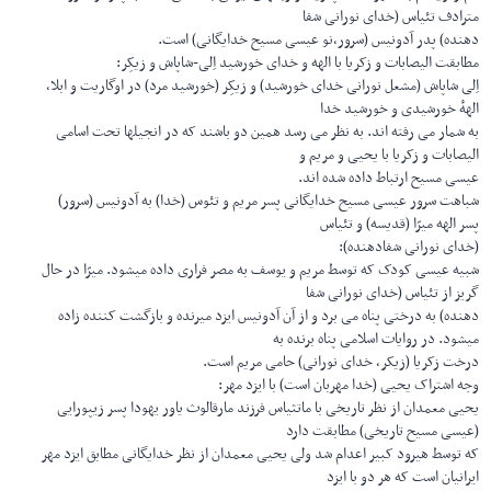
مترادف تئیاس (خدای نورانی شفا
دهنده) پدر آدونیس (سرور،نو عیسی مسیح خدایگانی) است.
مطابقت الیصابات و زکریا با الهه و خدای خورشید اِلی-شاپاش و زیکِر:
اِلی شاپاش (مشعل نورانی خدای خورشید) و زیکِر (خورشید مرد) در اوگاریت و ابلا،
الههٔ خورشیدی و خورشید خدا
به شمار می رفته اند. به نظر می رسد همین دو باشند که در انجیلها تحت اسامی
الیصابات و زکریا با یحیی و مریم و
عیسی مسیح ارتباط داده شده اند.
شباهت سرور عیسی مسیح خدایگانی پسر مریم و تئوس (خدا) به آدونیس (سرور)
پسر الهه میرّا (قدیسه) و تئیاس
(خدای نورانی شفادهنده):
شبیه عیسی کودک که توسط مریم و یوسف به مصر فراری داده میشود. میرّا در حال
گریز از تئیاس (خدای نورانی شفا
دهنده) به درختی پناه می برد و از آن آدونیس ایزد میرنده و بازگشت کننده زاده
میشود. در روایات اسلامی پناه برنده به
درخت زکریا (زیکر، خدای نورانی) حامی مریم است.
وجه اشتراک یحیی (خدا مهربان است) با ایزد مهر:
یحیی معمدان از نظر تاریخی با ماتثیاس فرزند مارقالوث یاور یهودا پسر زیپورایی
(عیسی مسیح تاریخی) مطابقت دارد
که توسط هیرود کبیر اعدام شد ولی یحیی معمدان از نظر خدایگانی مطابق ایزد مهر
ایرانیان است که هر دو با ایزد