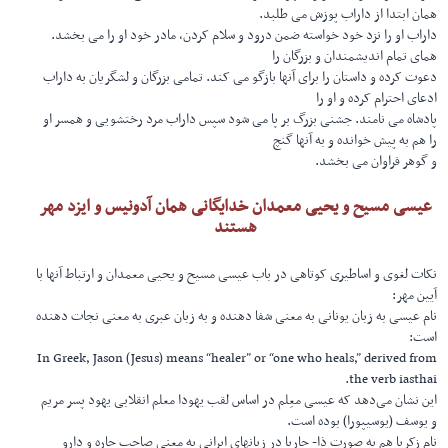
همان ابتدا از داراب پوزش می طلبد.
داراب او را نزد خود خواسته ضمن درود و سلام کردن، مادر خود او را می بخشد.
همای تمام اندیشمندان و بزرگان را
دعوت کرده و داستان را برای آنها بازگو می کند. تمامی بزرگان و لشگریان به داراب
ادعای احترام کرده و او را
پادشاه می نامند. جشنی بزرگ بر پا می شود سپس داراب مرد رختشویی و همسر او
را هم به پیش خوانده و به آنها گنچ
و گوهر فراوان می بخشد.
عیسی مسیح و یحیی معمدان خدایگانی همان آدونیس و ایزد مهر
هستند
نکات لغوی و اساطیری کوتاهی در باب عیسی مسیح و یحیی معمدان و ارتباط آنها با
آیین مهر:
نام عیسی به زبان یونانی به معنی شفا دهنده و به زبان عبری به معنی نجات دهنده
است:
In Greek, Jason (Jesus) means “healer” or “one who heals,” derived from
the verb iasthai.
این نشان می‌دهد که عیسی معِلم در اساس لقب یهودا معلم انقلابی یهود پسر مریم
و یوسف (یوسیپورا) بوده است.
نام زکریا هم به صورت ذا- چاریا در زبانهای ایرانی به معنی صاحب چاره و دارو