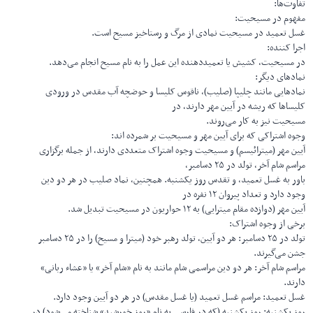
تفاوت‌ها:
مفهوم در مسیحیت:
غسل تعمید در مسیحیت نمادی از مرگ و رستاخیز مسیح است.
اجرا کننده:
در مسیحیت، کشیش یا تعمیددهنده این عمل را به نام مسیح انجام می‌دهد.
نمادهای دیگر:
نمادهایی مانند چلیپا (صلیب)، ناقوس کلیسا و حوضچه آب مقدس در ورودی
کلیساها که ریشه در آیین مهر دارند، در
مسیحیت نیز به کار می‌روند.
وجوه اشتراکی که برای آیین مهر و مسیحیت بر شمرده اند:
آیین مهر (میترائیسم) و مسیحیت وجوه اشتراک متعددی دارند، از جمله برگزاری
مراسم شام آخر، تولد در ۲۵ دسامبر،
باور به غسل تعمید، و تقدس روز یکشنبه. همچنین، نماد صلیب در هر دو دین
وجود دارد و تعداد پیروان ۱۲ نفره در
آیین مهر (دوازده مقام میترایی) به ۱۲ حواریون در مسیحیت تبدیل شد.
برخی از وجوه اشتراک:
تولد در ۲۵ دسامبر: هر دو آیین، تولد رهبر خود (میترا و مسیح) را در ۲۵ دسامبر
جشن می‌گیرند.
مراسم شام آخر: هر دو دین مراسمی شام مانند به نام «شام آخر» یا «عشاء ربانی»
دارند.
غسل تعمید: مراسم غسل تعمید (یا غسل مقدس) در هر دو آیین وجود دارد.
روز یکشنبه: روز یکشنبه (که در فارسی به نام «روز خورشید» شناخته می‌شود) در