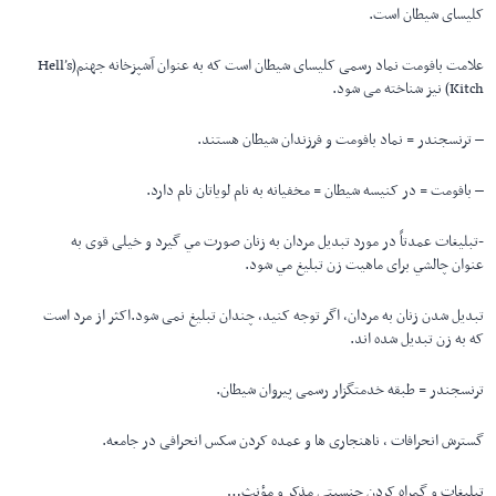
کلیسای شیطان است.
علامت بافومت نماد رسمی کلیسای شیطان است که به عنوان آشپزخانه جهنم(Hell’s
Kitch) نیز شناخته می شود.
– ترنسجندر = نماد بافومت و فرزندان شیطان هستند.
– بافومت = در کنیسه شیطان = مخفیانه به نام لویاتان نام دارد.
-تبليغات عمدتاً در مورد تبديل مردان به زنان صورت مي گيرد و خیلی قوی به
عنوان چالشي برای ماهيت زن تبليغ مي شود.
تبدیل شدن زنان به مردان، اگر توجه کنید، چندان تبلیغ نمی شود.اکثر از مرد است
که به زن تبدیل شده اند.
ترنسجندر = طبقه خدمتگزار رسمی پیروان شیطان.
گسترش انحرافات ، ناهنجاری ها و عمده کردن سکس انحرافی در جامعه.
تبلیغات و گمراه کردن جنسیتی مذکر و مؤنث…