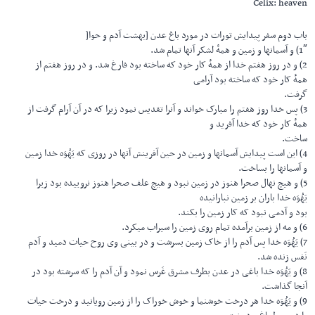
Celix: heaven
باب دوم سفر پیدایش تورات در مورد باغ عدن [بهشت آدم و حوا[
1″) و آسمانها و زمین و همهٔ لشکر آنها تمام شد.
2) و در روز هفتم خدا از همهٔ کار خود که ساخته بود فارغ شد. و در روز هفتم از
همهٔ کار خود که ساخته بود آرامی
گرفت.
3) پس خدا روز هفتم را مبارک خواند و آنرا تقدیس نمود زیرا که در آن آرام گرفت از
همهٔ کار خود که خدا آفرید و
ساخت.
4) این است پیدایش آسمانها و زمین در حین آفرینش آنها در روزی که یَهُوَه خدا زمین
و آسمانها را بساخت.
5) و هیچ نهال صحرا هنوز در زمین نبود و هیچ علف صحرا هنوز نروییده بود زیرا
یَهُوَه خدا باران بر زمین نبارانیده
بود و آدمی نبود که کار زمین را بکند.
6) و مه از زمین برآمده تمام روی زمین را سیراب میکرد.
7) یَهُوَه خدا پس آدم را از خاک زمین بسرشت و در بینی وی روح حیات دمید و آدم
نَفس زنده شد.
8) و یَهُوَه خدا باغی در عدن بطرف مشرق غَرس نمود و آن آدم را که سرشته بود در
آنجا گذاشت.
9) و یَهُوَه خدا هر درخت خوشنما و خوش خوراک را از زمین رویانید و درخت حیات