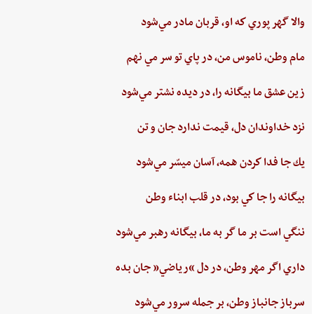
والا گهر پوري‌ كه او، قربان مادر مي‌شود
مام‌ وطن‌، ناموس‌ من‌، در پاي ‌تو سر مي نهم‌
زين‌ عشق‌ ما بيگانه را، در ديده ‌نشتر مي‌شود
نزد خداوندان دل،‌ قيمت‌ ندارد جان‌ و تن
يك جا فدا كردن‌ همه،‌ آسان ميسّر مي‌شود
بيگانه‌ را جا كي‌ بود، در قلب‌ ابناء وطن
ننگي ‌است ‌بر ما گر به ‌ما، بيگانه‌ رهبر مي‌شود
داري‌ اگر مهر وطن،‌ در دل‌ “رياضي”‌ جان ‌بده‌
سرباز جانباز وطن،‌ بر جمله سرور مي‌شود