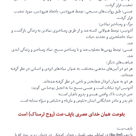
تعقیب قرار گرفت.
عیسی: طبق روایت‌های مسیحی، توسط هیرودیس، پادشاه هیرودیس، مورد تعقیب
قرار گرفت.
مرگ و رستاخیز نمادین:
آدونیس: توسط هیولایی کشته شد و از طریق رستاخیزی نمادین به زندگی بازگشت و
نماد حاصلخیزی و تجدید حیات
شد.
عیسی: توسط رومی‌ها مصلوب شد و با رستاخیز مسیح، نماد رستاخیز و زندگی ابدی
شد.
شباهت‌های دیگر:
هر دو در آیین‌های مذهبی مختلف، به عنوان نمادهای ایزدی و انسانی در نظر گرفته
شده‌اند.
هر دو به عنوان ایزدان شفابخش و ناجی در نظر گرفته شده‌اند.
آدونیس ایزد نباتات است و عیسی مسیح بنا به انجیل یوحنا می گوید:
“من درخت تاک واقعی هستم و پدرم باغبان است”
نام پدر و مادر خدایگانی ایشان «تئوس و ماریا» و «تئیاس و میرّا» مشابه است.
بفومت همان خدای مصری باپف-مت (روح ترسناک) است
باپف-مت:
با-پف (Ba-Pef) در اساطیر مصر باستان، خدای کوچکی در دنیای زیرین بود که با