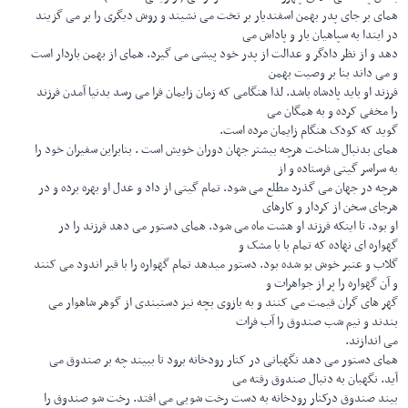
همای بر جای پدر بهمن اسفندیار بر تخت می نشیند و روش دیگری را بر می گزیند
در ابتدا به سپاهیان بار و پاداش می
دهد و از نظر دادگر و عدالت از پدر خود پیشی می گیرد. همای از بهمن باردار است
و می داند بنا بر وصیت بهمن
فرزند او باید پادشاه باشد. لذا هنگامی که زمان زایمان فرا می رسد بدنیا آمدن فرزند
را مخفی کرده و به همگان می
گوید که کودک هنگام زایمان مرده است.
همای بدنبال شناخت هرچه بیشتر جهان دوران خویش است . بنابراین سفیران خود را
به سراسر گیتی فرستاده و از
هرچه در جهان می گذرد مطلع می شود. تمام گیتی از داد و عدل او بهره برده و در
هرجای سخن از کردار و کارهای
او بود. تا اینکه فرزند او هشت ماه می شود. همای دستور می دهد فرزند را در
گهواره ای نهاده که تمام با با مشک و
گلاب و عنبر خوش بو شده بود. دستور میدهد تمام گهواره را با قیر اندود می کنند
و آن گهواره را پر از جواهرات و
گهر های گران قیمت می کنند و به بازوی بچه نیز دستبندی از گوهر شاهوار می
بندند و نیم شب صندوق را آب فرات
می اندازند.
همای دستور می دهد نگهبانی در کنار رودخانه برود تا ببیند چه بر صندوق می
آید. نگهبان به دنبال صندوق رفته می
بیند صندوق درکنار رودخانه به دست رخت شویی می افتد. رخت شو صندوق را