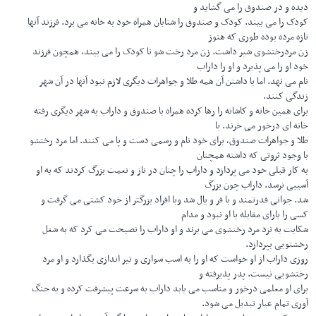
دیده و در صندوق را می گشاید و
کودک را می بیند. کودک و صندوق را شتابان همراه خود به خانه می برد. فرزند آنها
تازه مرده بوده طوری که هنوز
زن مردرختشوی شیر داشت. زن مرد رخت شو تا کودک را می بیند، همچون فرزند
خود او را می پذیرد و او را داراب
نام می نهد. اما با داشتن آن همه طلا و جواهرات دیگری لازم نبود آنها در آن شهر
زندگی کنند.
برای همین خانه و کاشانه را رها کرده همراه با صندوق و داراب به شهر دیگری رفته
خانه ای درخور می خرند. با
طلا و جواهرات صندوق، برای خود نام و رسمی دست و پا می کنند. اما مرد رختشو
با وجود ثروتی که داشته همچنان
به کار قبلی خود می پردازد و داراب را چنان در ناز و نعمت بزرگ کردند که به او
آسیبی نرسد. داراب چون بزرگ
شد. جوانی قدرتمند و با فر و یال شد وبا افراد بزرگتر از خود کشتی می گرفت و
کسی را یارای مقابله با او نبود و مدام
شکایت به نزد مرد رختشوی می برند و او داراب را نصیحت می کرد که به شغل
رخشتویی بپردازد.
روزی داراب از او خواست که او را به اسب سواری و تیر اندازی بگذارد و او مرد
رختشویی نیست. پدر پذیرفته و
برای او معلمی درخور و مناسب می یابد داراب به سرعت پیشرفت کرده و به جنگ
آوری تمام عیار تبدیل می شود.