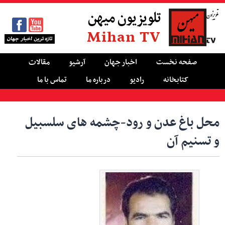
تلویزیون میهن
Mihan TV
صفحه نخست
اخبار جهان
آرشیو
مقالات
کتابخانه
رادیو
درباره ما
تماس با ما
محل باغ عدن و رود-چشمه های سلسبیل
و تسنیم آن