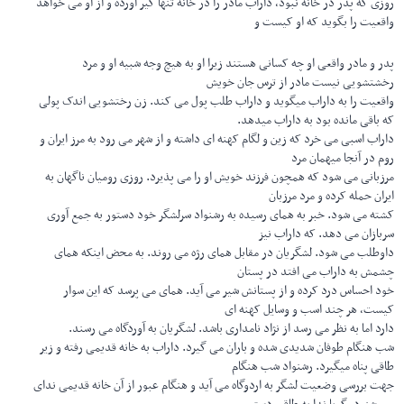
روزی که پدر در خانه نبود، داراب مادر را در خانه تنها گیر آورده و از او می خواهد
واقعیت را بگوید که او کیست و
پدر و مادر واقعی او چه کسانی هستند زیرا او به هیچ وجه شبیه او و مرد
رخشتشویی نیست مادر از ترس جان خویش
واقعیت را به داراب میگوید و داراب طلب پول می کند. زن رختشویی اندک پولی
که باقی مانده بود به داراب میدهد.
داراب اسبی می خرد که زین و لگام کهنه ای داشته و از شهر می رود به مرز ایران و
روم در آنجا میهمان مرد
مرزبانی می شود که همچون فرزند خویش او را می پذیرد. روزی رومیان ناگهان به
ایران حمله کرده و مرد مرزبان
کشته می شود. خبر به همای رسیده به رشنواد سرلشگر خود دستور به جمع آوری
سربازان می دهد. که داراب نیز
داوطلب می شود. لشگریان در مقابل همای رژه می روند. به محض اینکه همای
چشمش به داراب می افتد در پستان
خود احساس درد کرده و از پستانش شیر می آید. همای می پرسد که این سوار
کیست، هر چند اسب و وسایل کهنه ای
دارد اما به نظر می رسد از نژاد نامداری باشد. لشگریان به آوردگاه می رسند.
شب هنگام طوفان شدیدی شده و باران می گیرد. داراب به خانه قدیمی رفته و زیر
طاقی پناه میگیرد. رشنواد شب هنگام
جهت بررسی وضعیت لشگر به اردوگاه می آید و هنگام عبور از آن خانه قدیمی ندای