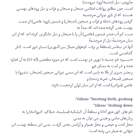
ساروس- بیل (چشمه/رود نیرومند)
است. چون مطابق روایات اسلامی جیحان و سیحان و فرات و نیل رودهای بهشتی
هستند که از باور توراتی سرچشمه
گرفتن رودهای دجله و فرات و جیحون (جیحان) و فیشون (رود عاصی) از سمت
بهشت عدن گرفته شده اند که بعداّ به
سبب کم آب شدن فیشون (عاصی) آن را با سیحان و نیل جایگزین کرده اند که از این
میان سرچشمهٔ نیل از سرچشمهٔ
آنها در نیفاتس (منطقۀ پر برف، کوههای شمال بین النهرین) بسیار دور است، کنار
گذاشتنی است.
«تسنیم» نام چشمه یا نهری در بهشت است که در سوره مطففین (آیه 27) به آن اشاره
شده و در لغت به معنای فرو
ریختن چیزی از بالا به پایین است که این معنی توراتی جیحون (جیحان، تندرو) یا
سیحون (سیحان، ضربه زننده) و
عاصی (سرکش) است که از این میان اولی ارجحیت دارد:
Gihon: “bursting forth, gushing”.
Sihon: “striking down”
نام های کهن شهر آدانا و منطقهٔ آن کیلیکیه (سیلیسه، خیلاکو، کیزواتنه) را به
زبان‌های سامی و هیتی می توان به معنی
محل لذت و خوشی و محل هموار و آرامش بخش گرفت. یعنی این منطقه بهشت این
جهانی به شمار می رفته است: