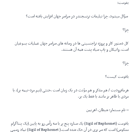
بفومت:
سؤال میشود، چرا تبلیغات ترنسجندر در سراسر جهان افزایش یافته است؟
چرا؟
کل دستور کار و پروژه تراجنسیتی ها در رسانه های سراسر جهان عملیات یسوعیان
است، واتیکان و پاپ سیاه پشت همه آن هستند.
چرا؟
بافومت کیست؟
هرمافرودیت / هم مذکر و هم مؤنث در یک زمان است ،خنثی (نیم مرد-نیمه بز)، یا
مردی با ظاهر بز مانند یا فقط یک بز.
– نام مستعار: شیطان، اهریمن
بافومت (Sigil of Baphomet) یک ستاره پنج پر با سه رأس رو به پایین (یک پنتاگرام
معکوس) است که سر بزی در آن حک شده است.( Sigil of Baphomet) نماد رسمی