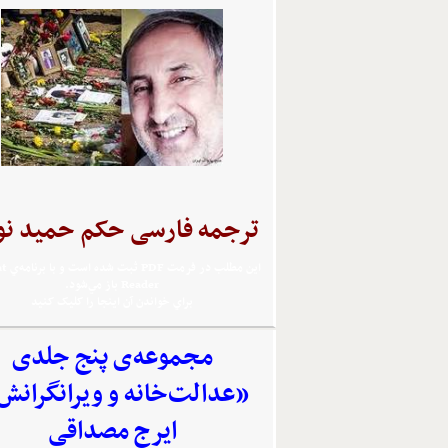
ترجمه فارسی حکم حمید نو
اين مطلب 
Reader باز مي‌شود.
براي خواندن آن اينجا را کليک کنيد
مجموعه‌‌ی پنج جلدی
«عدالت‌خانه و ویرانگرانش
ایرج مصداقی