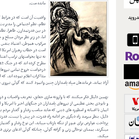
مانده ست.
دروید
واقعیت آن است که در شرایط کن
نظام، نظم اجتماعی را مدیریت م
در بین قدرتمدارن. ظاهرا، نظ
اما، در زیر نظر مردان مسلح و
سرکوب هموطن، اعتماد بنفس رژ
است در خطاب رهبران امریکا از 
نه تنها بخواستهای ترامپ اعتن
درخواست خروج تمامی نیروهای ا
مذاکرات اعلام نموده اند. که ا
آزاد بماند. فرماندهان سپاه پاسداران چنین وانمود کنند که گوئی نیروی ب
بهمین دلیلل فکر میکنند که با وارونه سازی حقایق، تحریف واقعیات و 
و نابودی بخش عظیمی از نیروهای پاسداران در جنگهای اخیر با امریکا و اس
ایمان با افسانه و اسطوره های دینی که شاید مناسب رفتار و گفتار مردم ب
دلیل، بنظر میرسد راه دیگری جز ادامه راه قدرت، در پیش پا نیست. قدرت
پرداخت عوارض برای عبور از تنگه بازتاب مییابد. این نوع رفتار و گفتم
مینگرند، بمعنای توخالی زنی و گزافه گوئی، چنانکه گوئی ادعای برتری 
میکند.