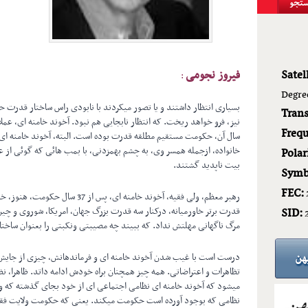
Satell
فیروز نجومی
:
Degre
بسیاری انتظار داشتند و یا تصور میکردند با نابودی راس ساختار قدرت ح
Tran
Frequ
خانواده، ازجمله همسر وی، به چشم بهمزدنی، با بمب هائی که گوئی از عا
Polar
بیت ناپدید گشتند.
Symb
FEC:
رهبر معظم، ولی فقیه، آخوند خامنه ای،
قدرت برتر خاورمیانه، درکنار سه قدرت بزرگ جهان، امریکا، شوروی و چی
SID:
مرگ ناگهانی مهلتش نداد. که ببیند چه مصیبتی ونکبتی را بعنوان ساخت
درست است با غیب شدن آخوند خامنه ای و فرماندهانش، چیزی از جایش، 
تظاهرات و اعتراضاتی. همه چیز همچنان براه خودش ادامه داتد. ظاهرا، نظ
میشود که آخوند خامنه ای نظامی اجتماعی ای از خود بجای گذشته که و
نظامی که بوجود آورده است حکومت میکند. یعنی که حکومت ولایت فقیه ا