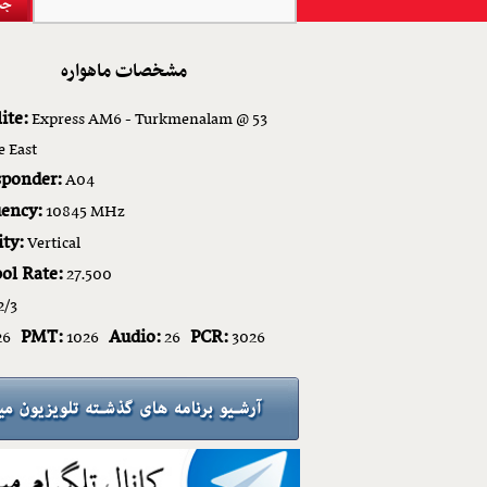
مشخصات ماهواره
ite:
Express AM6 - Turkmenalam @ 53
e East
sponder:
A04
ency:
10845 MHz
ity:
Vertical
ol Rate:
27.500
2/3
PMT:
Audio:
PCR:
26
1026
26
3026