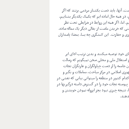
است. آنها، باید دست بکشتار مردمی بزنند که اگر
م، در همه حال اماده ایم که بکمک یکدیگر بشتابیم.
یم. اما، اگر همه این روابط در شرایطی تحت نظر
 که خریدن ماست از بقالی دیگر یک معاله ساده.
ری و حقارت. این کنشگری چه بسا، بعضا؛ پاسداران
ای خود توصیه میکنند و بدین ترتیب ادای ابر
ادی و استقلال ملی و محلی سخن نمیگویم که رسالت
معه را لز دست چپاولگران و عارتگران نجات
هوری اسلامی در مرکز مباحث، معاملات و بگیر و
کدام کشور در منطقه را میتوانی بیابی که نقشی در
، پیوسته نجات خود را در گسترش دامنه درگیریها در
نتیجه چیزی نبود بجز ایزوله نمودن خویشتن و
دهند.