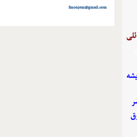
fmonjem@gmail.com
ئلی
ن
یشه
ر
ق