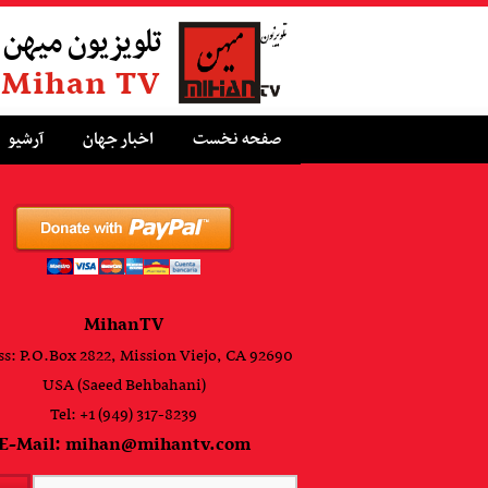
تلویزیون میهن
Mihan TV
صفحه نخست
اخبار جهان
آرشیو
MihanTV
s: P.O.Box 2822, Mission Viejo, CA 92690
USA (Saeed Behbahani)
Tel: +1 (949) 317-8239
E-Mail: mihan@mihantv.com