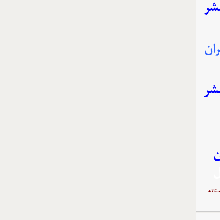
بشر
ان
بشر
ن
ل
تانه