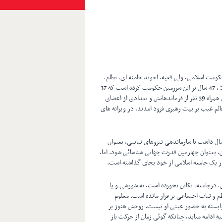
کومت اسلامی، ولی فقیه، اخوند خامنه ای، تظام،
نیز، فرو خواهد ریخت. که انتظار نابجایی هم نبود. آخوند خامنه ای، عملا ، 47 سال بر این سرزمین حکومت کرده است که 37
سال آن، حکومت مستقیم مطلقه قدرت بوده است. البته، آخوند خامنه ای همراه 39 تفر لز فرماندهانش و تعدادی از اعضای
لم غیب بر بیت رهبری فرود امدند، در ویرانه های
 پس از 37 سال حکومت، هنوز، خیال داشت با سازماندهی نیروهای نیابتی، بعنوان
ن، بعنوان چهارمین قدرت جهانی شناسائی شود. اما،
ار یک جامعه اسلامی از خود بجای گذاشته است.
درجامعه، تکانن نخورده است، نه شورشی و یا
م و ثبات اجتماعی بر قرار مانده است. معلوم
ابسته به حضور عینی او نیست. روحش هنوز بر
دامه میابد، چنانکه گوئی زمان از حرکت باز