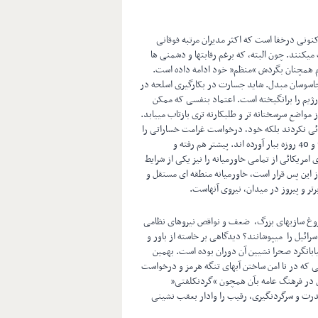
ونی درخفا است که اکثر مدیران مرتبه فوقانی
یکنند. چون البته، که برغم رقابتها و دشمنی ها
ام همچنان بگردش “منظم” خود ادامه داده است.
 جاسوسان مبدل. شاید جسارت در بکارگیری اسلحه در
یم را برانگیخته است. اعتماد بنفسی که ممکن
مواضع سرسختانه تر و طلبکارنه تری بازتاب مییابد.
ائی نکردند بلکه خود، درخواست غرامت خساراتی را
مطرح کرده اند که در جنگ 12 و 40 روزه ببار آورده اند. پیشتر هم رفته و
مریکائی از تمامی خاورمیانه را نیز یکی از شرایط
ز این پس قرار است، خاورمیانه منطقه ای مستقل و
رتر و پیروز در میدان، نیروی آنهاست.
دروغ سازیهای بزرگ، ضعف و نواقص نیروهای نظامی
رائیل را میپوشانند؟ دیدگاهی بر خاسته از باور و
یابانگرد صحرا نشیین آن دوران بوده است. بهمین
ی که در نا امن ساختن آبهای تنگه هرمز و درخواست
ان در فرهنگ عامه بآن همچون “گردنکلفتی”
قدرت و سرگردنگیری، رقیب را وادار بعقب نشینی