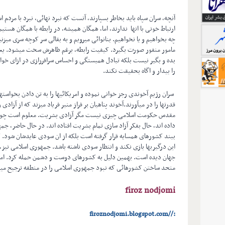
آنچه، سران سپاه باید بخاطر بسپارند، آنست که نبرد نهائی، نبرد با مردم 
ارتباط خونی با انها ندارند، اما، همگان همیشه، در رابطه با همگان هستی
چه بخواهیم و یا نخواهیم. بنانوائی میرویم و به بقالی سر کوچه سری میزن
مامور منفور صورت بگیرد. کیفیت رابطه، برغم ظاهرش سخت میشود. یعنی
بده و بگیر نیست بلکه تبادل همبستگی و احساس سرافررازی در ازای خوا
را بیدار و اگاه بحقیقت نکند.
سران رژیم آخوندی رجز خوانی نموده و امریکائیها را به تن دادن بخواسته
قدرتها را در میآورند.آخوند پناهیان بر فراز منبر فریاد میزند که از آز
مقدس حکومت اسلامی چیزی نیست مگر آزادی بشریت. معلوم است چون جا
داده اند، حال بفکر آزاد سازی تمام بشریت افتاده اند. در حال حاضر، جم
ببند کشورهای همسایه قرار گرفته است بلکه از ان سودی عایدشان شود. 
این درگیریها بازی نکند و انتظار سودی ناشته باشد. جمهوری اسلامی نیز
جهان دیده است. بهمین دلیل به کشورهای دوست و دشمن حمله کرد. اما، 
متحد ساختن کشورهائی که نبود جمهوری اسلامی را در منطقه ترجیح می
firoz nodjomi
://firoznodjomi.blogspot.com