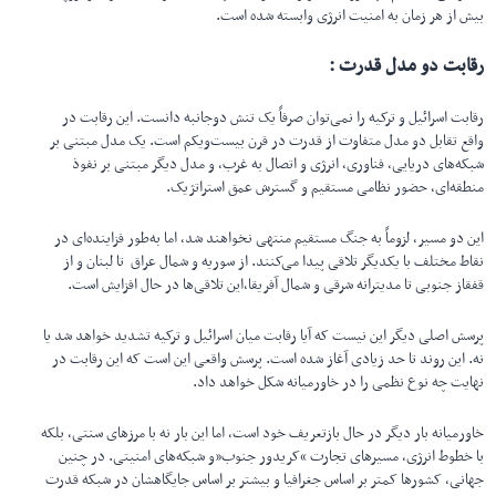
بیش از هر زمان به امنیت انرژی وابسته شده است.
رقابت دو مدل قدرت :
رقابت اسرائیل و ترکیه را نمی‌توان صرفاً یک تنش دوجانبه دانست. این رقابت در
واقع تقابل دو مدل متفاوت از قدرت در قرن بیست‌ویکم است. یک مدل مبتنی بر
شبکه‌های دریایی، فناوری، انرژی و اتصال به غرب، و مدل دیگر مبتنی بر نفوذ
منطقه‌ای، حضور نظامی مستقیم و گسترش عمق استراتژیک.
این دو مسیر، لزوماً به جنگ مستقیم منتهی نخواهند شد، اما به‌طور فزاینده‌ای در
نقاط مختلف با یکدیگر تلاقی پیدا می‌کنند. از سوریه و شمال عراق تا لبنان و از
قفقاز جنوبی تا مدیترانه شرقی و شمال آفریقا،این تلاقی‌ها در حال افزایش است.
پرسش اصلی دیگر این نیست که آیا رقابت میان اسرائیل و ترکیه تشدید خواهد شد یا
نه. این روند تا حد زیادی آغاز شده است. پرسش واقعی این است که این رقابت در
نهایت چه نوع نظمی را در خاورمیانه شکل خواهد داد.
خاورمیانه بار دیگر در حال بازتعریف خود است، اما این بار نه با مرزهای سنتی، بلکه
با خطوط انرژی، مسیرهای تجارت “کریدور جنوب”و شبکه‌های امنیتی. در چنین
جهانی، کشورها کمتر بر اساس جغرافیا و بیشتر بر اساس جایگاهشان در شبکه قدرت