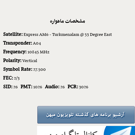
مشخصات ماهواره
Satellite:
Express AM6 - Turkmenalam @ 53 Degree East
Transponder:
A04
Frequency:
10845 MHz
Polarity:
Vertical
Symbol Rate:
27.500
FEC:
2/3
SID:
PMT:
Audio:
PCR:
26
1026
26
3026