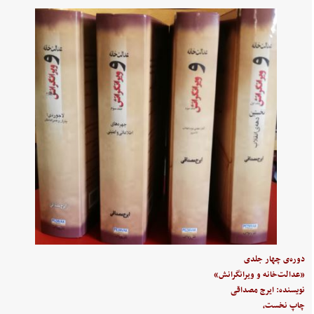
دوره‌ی چهار جلدی
«عدالت‌خانه و ویرانگرانش»
نویسنده: ایرج مصداقی
چاپ نخست،