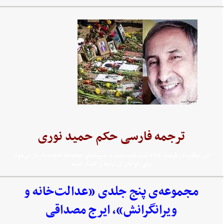
ترجمه فارسی حکم حمید نوری
اين مطلب در فرمت PDF ثبت شده است و با برنامه‌ي Acrobat Reader باز مي‌شود.
براي خواندن آن اينجا را کليک کنيد
مجموعه‌‌ی پنج جلدی «عدالت‌خانه و
ویرانگرانش»، ایرج مصداقی