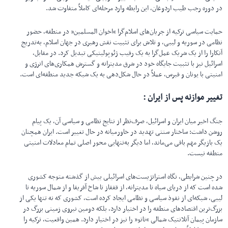
در دوره رجب طیب اردوغان، این رابطه وارد مرحله‌ای کاملاً متفاوت شد.
حمایت سیاسی ترکیه از جریان‌های اسلام‌گرا “اخوان المسلمین” در منطقه، حضور
نظامی در سوریه و لیبی، و تلاش برای تثبیت نقش رهبری در جهان اسلام، به‌تدریج
آنکارا را از یک شریک عمل‌گرا به یک رقیب ژئوپولیتیکی تبدیل کرد. در مقابل،
اسرائیل نیز با تثبیت جایگاه خود در شرق مدیترانه و گسترش همکاری‌های انرژی و
امنیتی با یونان و قبرس، عملاً در حال شکل‌دهی به یک شبکه جدید منطقه‌ای است.
تغییر موازنه پس از ایران :
جنگ اخیر میان ایران و اسرائیل، صرف‌نظر از نتایج نظامی و سیاسی آن، یک پیام
روشن داشت: ساختار سنتی تهدید در خاورمیانه در حال تغییر است. ایران همچنان
یک بازیگر مهم باقی می‌ماند، اما دیگر به‌تنهایی محور اصلی تمام معادلات امنیتی
منطقه نیست.
در چنین شرایطی، نگاه استراتژیست‌های اسرائیلی بیش از گذشته متوجه کشوری
شده است که از دریای سیاه تا مدیترانه، از قفقاز تا شاخ آفریقا و از شمال سوریه تا
لیبی، شبکه‌ای از نفوذ سیاسی و نظامی ایجاد کرده است, کشوری که نه تنها یکی از
بزرگ‌ترین اقتصادهای منطقه را در اختیار دارد، بلکه دومین نیروی زمینی بزرگ در
سازمان پیمان آتلانتیک شمالی “ناتو” را نیز در اختیار دارد. همین واقعیت، ترکیه را