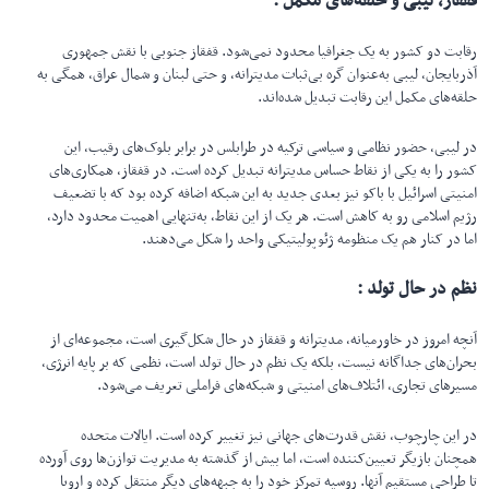
قفقاز، لیبی و حلقه‌های مکمل :
رقابت دو کشور به یک جغرافیا محدود نمی‌شود. قفقاز جنوبی با نقش جمهوری
آذربایجان، لیبی به‌عنوان گره بی‌ثبات مدیترانه، و حتی لبنان و شمال عراق، همگی به
حلقه‌های مکمل این رقابت تبدیل شده‌اند.
در لیبی، حضور نظامی و سیاسی ترکیه در طرابلس در برابر بلوک‌های رقیب، این
کشور را به یکی از نقاط حساس مدیترانه تبدیل کرده است. در قفقاز، همکاری‌های
امنیتی اسرائیل با باکو نیز بعدی جدید به این شبکه اضافه کرده بود که با تضعیف
رژیم اسلامی رو به کاهش است. هر یک از این نقاط، به‌تنهایی اهمیت محدود دارد،
اما در کنار هم یک منظومه ژئوپولیتیکی واحد را شکل می‌دهند.
نظم در حال تولد :
آنچه امروز در خاورمیانه، مدیترانه و قفقاز در حال شکل‌گیری است، مجموعه‌ای از
بحران‌های جداگانه نیست، بلکه یک نظم در حال تولد است، نظمی که بر پایه انرژی،
مسیرهای تجاری، ائتلاف‌های امنیتی و شبکه‌های فراملی تعریف می‌شود.
در این چارچوب، نقش قدرت‌های جهانی نیز تغییر کرده است. ایالات متحده
همچنان بازیگر تعیین‌کننده است، اما بیش از گذشته به مدیریت توازن‌ها روی آورده
تا طراحی مستقیم آنها. روسیه تمرکز خود را به جبهه‌های دیگر منتقل کرده و اروپا