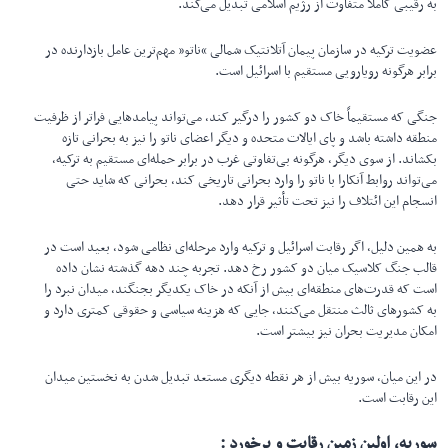
به رقیبی کاملاً متفاوت از رژیم اسلامی تبدیل می‌کند.
عضویت ترکیه در سازمان پیمان آتلانتیک شمالی “ناتو” مهم‌ترین عامل بازدارنده در
برابر هرگونه رویارویی مستقیم با اسرائیل است.
جنگی که مستقیماً خاک دو کشور را درگیر کند، می‌تواند پیامدهایی فراتر از ظرفیت
منطقه داشته باشد و پای ایالات متحده و دیگر اعضای ناتو را نیز به بحرانی تازه
بکشاند. از سوی دیگر، هرگونه بی‌تفاوتی غرب در برابر حمله‌ای مستقیم به ترکیه،
می‌تواند روابط آنکارا با ناتو را وارد بحرانی تاریخی کند، بحرانی که شاید حتی
انسجام این ائتلاف را نیز تحت تأثیر قرار دهد.
به همین دلیل، اگر رقابت اسرائیل و ترکیه وارد مرحله‌ای نظامی شود، بعید است در
قالب جنگ کلاسیک میان دو کشور رخ دهد. تجربه چند دهه گذشته نشان داده
است که قدرت‌های منطقه‌ای بیش از آنکه در خاک یکدیگر بجنگند، میدان نبرد را
به کشورهای ثالث منتقل می‌کنند، جایی که هزینه سیاسی و حقوقی کمتری دارد و
امکان مدیریت بحران نیز بیشتر است.
در این میان، سوریه بیش از هر نقطه دیگری مستعد تبدیل شدن به نخستین میدان
این رقابت است.
سوریه، اولین زمین رقابت و برخورد :