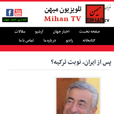
تلویزیون میهن
Mihan TV
صفحه نخست
اخبار جهان
آرشیو
مقالات
کتابخانه
رادیو
درباره ما
تماس با ما
پس از ایران، نوبت ترکیه؟