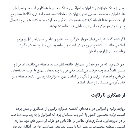
پس از جنگ دوازده‌روزه ایران و اسرائیل و جنگ بعدی با همکاری آمریکا و اسراییل بر
علیه ایران و تضعیف نسبی نقش تهران در معادلات مستقیم امنیتی، نگاه‌ها به‌تدریج
از یک محور آشنا فاصله گرفته و به سمت بازیگری معطوف شده که تا همین چند سال
پیش کمتر در مرکز تحلیل‌های تقابلی قرار داشت: ترکیه.
اگر دهه گذشته را می‌توان دوران درگیری مستقیم و نیابتی میان اسرائیل و رژیم
اسلامی دانست، دهه پیش‌رو ممکن است زیر سایه رقابتی متفاوت شکل بگیرد،
رقابت میان تل‌آویو و آنکارا.
دو کشوری که هر دو خود را معماران بالقوه نظم جدید منطقه می‌دانند، اما بر دو
مسیر کاملاً متفاوت حرکت می‌کنند: یکی بر پایه پیوندهای عمیق با غرب، شبکه‌های
دریایی و اقتصاد انرژی، و دیگری بر اساس عمق استراتژیک زمینی، نفوذ منطقه‌ای و
نقش‌آفرینی مستقل در جهان اسلام.
از همکاری تا رقابت
روابط ترکیه و اسرائیل در دهه‌های گذشته همواره ترکیبی از همکاری و تنش بوده
است. ترکیه نخستین کشور با اکثریت مسلمان بود که اسرائیل را به رسمیت شناخت
و در دوره‌هایی، همکاری‌های نظامی و اطلاعاتی دو طرف از ستون‌های مهم موازنه
امنیتی منطقه محسوب می‌شد. اما با تغییر تدریجی سیاست خارجی آنکارا، به‌ویژه