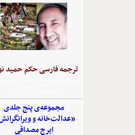
ترجمه فارسی حکم حمید نو
اين مطلب 
Reader باز مي‌شود.
براي خواندن آن اينجا را کليک کنيد
مجموعه‌‌ی پنج جلدی
«عدالت‌خانه و ویرانگرانش
ایرج مصداقی