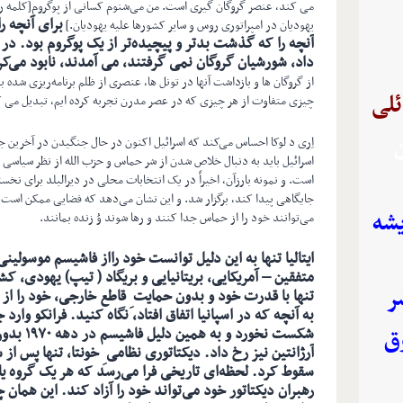
می کند، عنصر گروگان گیری است. من می‌شنوم کسانی از پوگروم[کلمه ر
یهودیان در امپراتوری روس و سایر کشورها علیه یهودیان.]
آنچه را که گذشت بدتر و پیچیده‌تر از یک پوگروم بود. در
داد، شورشیان گروگان نمی گرفتند، می آمدند، نابود می‌کر
از گروگان ها و بازداشت آنها در تونل ها، عنصری از ظلم برنامه‌ریزی شده ب
ئلی
چیزی متفاوت از هر چیزی که در عصر مدرن تجربه کرده ایم، تبدیل می ک
ن
اِری د لوکا احساس می‌کند که اسرائیل اکنون در حال جنگیدن در آخرین جن
اسرائیل باید به دنبال خلاص شدن از شر حماس و حزب الله از نظر سیاسی با
است. و نمونه بارزآن، اخیراً در یک انتخابات محلی در دیرالبلد برای ن
جایگاهی پیدا کند، برگزار شد. و این نشان می‌دهد که فضایی ممکن است 
یشه
می‌توانند خود را از حماس جدا کنند و رها شوند وُ زنده بمانند.
ایتالیا تنها به این دلیل توانست خود رااز فاشیسم موسولی
متفقین – آمریکایی، بریتانیایی و بریگاد ( تیپ) یهودی، ک
ر
تنها با قدرت خود و بدون حمایت ِ قاطع خارجی، خود را از 
به آنچه که در اسپانیا اتفاق افتاد، نگاه کنید. فرانکو وارد
شکست نخورد
ق
آرژانتین نیز رخ داد. دیکتاتوری نظامی ِ خونتا، تنها پس از 
سقوط کرد. لحظه‌ای تاریخی فرا می‌رسد که هر یک گروه ی
رهبران دیکتاتور خود می‌تواند خود را آزاد کند. این همان 