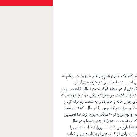
اپل (ایتالیا)، در یک خانواده ِ کاتولیک، بدون هیچ پیوندی با یهودیت، چشم به
 است. ده ها کتاب را در کارنامه ی پُر بار
کودکی او در محله کارگر نشین ایتالیا گذشت. او در
به جهان گشود. در شانزده سالگی خو د را کمونیست
، اِری د لوکای جوان خانه و خانواده را به مقصد رُم ترک کرد و
در گیر فعالیت‌های سیاسی – انقلابی شد. سالها یک کارگر ساده دور گرد بود. و سرانجام کشورش را در سال ۱۹۸۲ به مقصد
فرانسه ترک کرد و در آنجا به عنوان کارگر ساختمان بکار مشغول شد. اگر چه او نوشتن را از ۲۰ سالگی شروع کرد، اما نخستین
۱۹۸ منتشر شد( یک روز، یک روز). او در سال ۲۰۰۲، برای کتاب (مونت دیدیو) جایزه ی فمینا و در سال
 یک ناخدا باور می دانست، روزانه کتاب مقدس را
ند. بسیاری از کتاب‌های او بازتاب‌هایی از کتاب