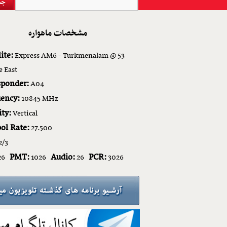
مشخصات ماهواره
ite:
Express AM6 - Turkmenalam @ 53
e East
sponder:
A04
ency:
10845 MHz
ity:
Vertical
ol Rate:
27.500
2/3
PMT:
Audio:
PCR:
26
1026
26
3026