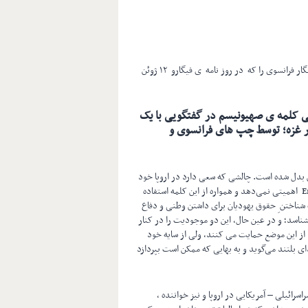
و اینک گزیده ای از یک مقاله ی بلند ِ سالومون مالکا، نویسنده و روزنامه‌نگار فرانسوی را که در روز نامه ی فیگارو ۱۲ ژوئن
اصلی کلمه ی صهیونیسم در گفتگویی با یک
در غزه؛ توسط چپ های فرانسوی و
 بدل شده است. چالشی که سعی دارد در اروپا خود
را در موقعیت های گوناگون به خوبی جا بیاندازد. اِری د لوکا Erri de Luca اهمیتی نمی‌دهد و همواره از این کلمه استفاده
 شناختن ِ حقوق یهودیان برای داشتن وطنی و دفاع
اسد؛ و در عین حال، این دو موجودیت را در کنار
از این موضع حمایت می کنند، ولی از سایه خود
ای بلتند می‌گوید و به بهایی که ممکن است بپردازد
Achinoa، معروف به Noa؛ فعال حقوق بشراسرائیلی – آمریکایی در اروپا و نیز خواننده ،