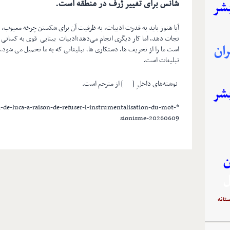
شانس برای تغییر ژرف در منطقه است.
بشر
آیا هنوز باید به قدرت ادیبات، به ظرفیت آن برای شکستن چرخه معیوب، اع
نجات دهد، اما کار دیگری انجام می‌دهد:ادبیات بینایی قوی به کسانی ک
ان
است ما را از تحریف ها، دستکاری ها، تبلیغاتی که به ما تحمیل می شود، آ
تبلیغات است.
نوشته‌های داخل ِ [ ] از مترجم است.
بشر
i-de-luca-a-raison-de-refuser-l-instrumentalisation-du-mot-
sionisme-20260609
ن
ل
تانه