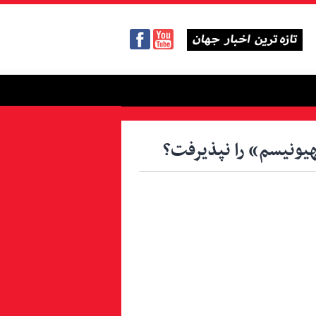
 صهیونیسم» را نپذیرفت؟