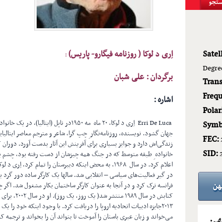
Satell
اِری د لوکا ( روزنامه فیگارو- پاریس)
:
Degre
برگردان : علی شبان
Tran
Frequ
اشاره :
Polar
Erri De Luca اِری د لوکا، ۲۰ ماه مه ۱۹۵۰در ن
Symb
جهان گشود. نویسنده، روزنامه‌نگار ِ چپ گرا، شاعر و مترجم معاصر ایتالیایی
FEC:
زندگی‌اش دارد و جوایز بسیاری برای آفرینش این آثار بدست آورد. دوران 
SID:
خانواده‌ ِ طبقه متوسط که در جنگ همه چیزشان از دست رفته بود، چشم 
اعلام کرد. در سال ۱۹۶۸، به محض اینکه دبیرستان را تمام کرد
کتابش در سال ۹
۲۰۱۳جایزه ادبیات اتحادیه اروپا را دریافت کرد. با وجود اینکه خود را
می‌خواند و زبان عبری باستان را آموخت تا بتواند آن را بخواند و ترجمه ک