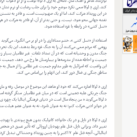
نوازنده، شاعر و آهنگ ساز، نامه‌ای به اِری د لوکا نوشت و از او دعوت کر
کند. اِری دِ لوکا سعی نکرد موضع خود را برای جلب رضایت او نرم نشا
در این رویداد شرکت کند، اما او یک صهیونیست است. و قادر به نشستن رو
نقشه جهانی محو شود، نیست. و حتی بدتر از آن، او قادر به شرکت در هر 
«نسل کشی» در رابطه با غزه استفاده شود.
استفاده از «نسل کشی »، خشم معناداری را در او بر می انگیزد. می‌گوی
روشی که مردم سعی می‌کنند آن را به جنگ غزه ربط بدهند، این یک تحریف
جنگ مدرن و وحشیانه است که در آن تعداد تلفات ِ غیر نظامیان بسیار ز
جمعیت و احاطه شده از مدرسه‌ها و بیمارستان ها رخ می دهد، جمعیت غی
این واقعیت که اسرائیل به طور مداوم جمعیت غیر نظامی را از شمال به جنو
مناطق جنگی ی فعال دور کند، این اتهام را بی‌اساس می کند.
اِری د لوکا اشاره می‌کند که خود او شاهد این موضوغ در موصل، رقه و ماری
جنگ چریکی علیه دشمنی است که در میان غیر نظامیان ِ سنگر گرفته ا
د لوکا می‌گوید « من پنجاه سال است در دنیای فرهنگی ایتالیا یک چهره ی 
در جوایز ادبی شرکت کنم؛ نه به عنوان نامزد، نه به عنوان عضو هیئت من
اِری د لوکا در ناپل و در یک خانواده کاتولیک بدون هیچ پیوندی با یهودیت
تغییر داد. ویرانی ناپل، قتل عام یهودیان اروپائی که تأثیر عمیق در شخص
ایتالیائی، آنچه قتل عام ۷ اکتبر را به چنین رویداد وحشتناک