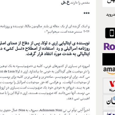
ع.ش
مقدس را دارند.
***
دروید
۲۰۲۶ منتشر شده است، میخوانیم* :
نویسنده ی ایتالیایی اِری د لوکا، پس از دفاع از معنای 
روزنامه اسرائیلی و رد ِ استفاده از اصطلاح «نسل کشی» 
ایتالیائی به شدت مورد انتقاد قرار گرفت
.
امروزه در بسیاری از کشورهای غربی، کلمه ی «صهیونیسم» به یک توهین
می کند. برای او صهیونیسم ، ساده‌ترین و اساسی‌ترین کلمه برای برسمیت
از موجودیت آنهاست. و هرکسی که حق ِ موجودیت اسرائیل را برسمیت بشن
هم به بیند، در‌واقع به خودی خود یک صهیونیست است.بسیاری در اروپا 
می ترسند. آنها نمی‌دانند که صهیونیست هستند. اِری د لوکا این را با صد
اهمیتی نمی دهد.
اخیراً آچی نوآم نی نی m Nini