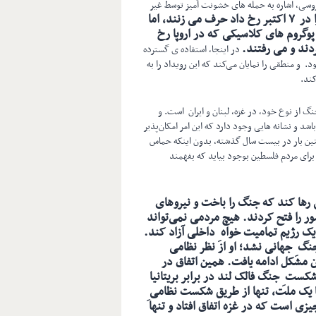
وسی، اشاره به حمله های خشونت آمیز توسط غیر
برای آنچه را در ۷ اکتبر رخ داد حرف می زنند، اما
 پوگروم های کلاسیکی که در اروپا رخ
دند و می رفتند.
در اینجا، استفاده ی گسترده
ود. و منطقی را نمایان می‌کند که این رویداد را به
ند.
گ از نوع خود، در غزه، لبنان و ایران است. و
شد و نشانه هایی وجود دارد که این امر امکان‌پذیر
خستین بار در بیست سال گذشته، بدون اینکه حماس
برای مردم فلسطین بوجود بیاید که بفهمند
نی رها کند که جنگ را باخت و نیروهای
شور را فتح کردند. هیچ مردمی نمی‌تواند
یک رژیم تمامیت خواه ِ داخلی آزاد کند.
 جنگ ِ جهانی نشد؛ او از نظر نظامی
 و به همین دلیل فاشیسم در دهه ۱۹۷۰ بدون مشکل ادامه یافت. همین اتفاق در
شکست ِ جنگ فالک لند در برابر بریتانیا
ا یک ملت، تنها از طریق شکست نظامی ِ
چیزی است که در غزه اتفاق افتاد و تنها