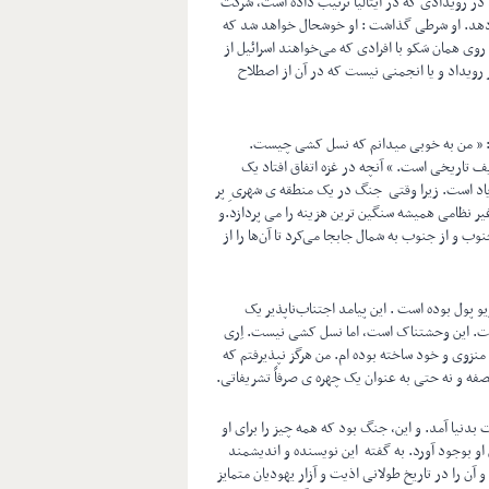
د در رویدادی که در ایتالیا ترتیب داده است، شرکت
ن دهد. او شرطی گذاشت : او خوشحال خواهد شد که
ی همان سَکو با افرادی که می‌خواهند اسرائیل از
رویداد و یا انجمنی نیست که در آن از اصطلاح
د : « من به خوبی میدانم که نسل کشی چیست.
 تاریخی است. » آنچه در غزه اتفاق افتاد یک
یاد است. زیرا وقتی جنگ در یک منطقه ی شهری ِ پر
ر نظامی همیشه سنگین ترین هزینه را می پردازد.و
ب و از جنوب به شمال جابجا می‌کرد تا آن‌ها را از
و پول بوده است . این پیامد اجتناب‌ناپذیر یک
ست. این وحشتناک است، اما نسل کشی نیست. اِری
منزوی و خود ساخته بوده ام. من هرگز نپذیرفتم که
صفه و نه حتی به عنوان یک چهره ی صرفاً تشریفاتی.
 بدنیا آمد. و این، جنگ بود که همه چیز را برای او
 او بوجود آورد. به گفته این نویسنده و اندیشمند
ی تبدیل کرد و آن را در تاریخ طولانی اذیت و آزار یهودیان متمایز