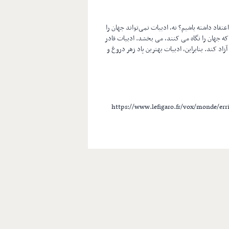
تقاد داشته باشیم؟ نه، ادبیات نمی‌تواند جهان را
ه جهان را نگاه می کنند، می بخشد. ادبیات قادر
زاد کند. بنابراین، ادبیات بهترین پاد زهر دروغ و
*https://www.lefigaro.fr/vox/monde/err