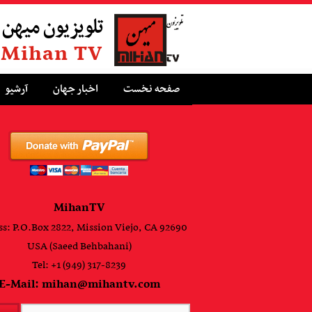
تلویزیون میهن
Mihan TV
صفحه نخست
اخبار جهان
آرشیو
MihanTV
s: P.O.Box 2822, Mission Viejo, CA 92690
USA (Saeed Behbahani)
Tel: +1 (949) 317-8239
E-Mail: mihan@mihantv.com