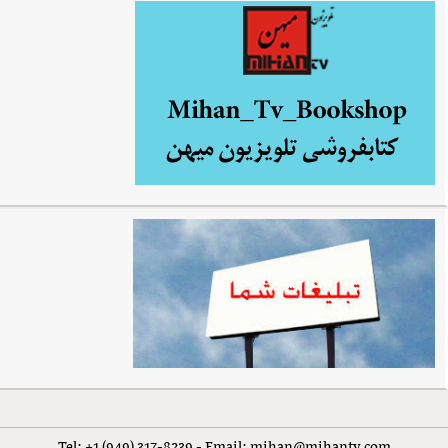
Tel: +1 (949) 317-8239 - Email: mihan@mihantv.com