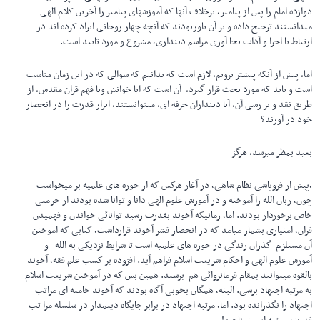
دوازده امام را پس از پیامبر، برخلاف آنها که آموزشهای پیامبر را آخرین کلام الهی
میدانستند ترجیح داده و بر آن باوربودند که آنچه چهار روحانی ایراد کرده اند در
ارتباط با اجرا و آداب بجا آوری مراسم دینداری، مشروع و مورد تایید است.
اما، پیش از آنکه پیشتر برویم، لازم است که بدانیم که سوالی که در این زمان مناسب
است و باید که مورد بحث قرار گیرد، آن است که ایا خوانش ویا فهم قران مقدس، از
طریق نقد و بر رسی آن، آیا دینداران حرفه ای، میتوانستند، ابزار قدرت را در انحصار
خود در آورند؟
بعید بمظر میرسد، هرگز
،پیش از فروپاشی نظام شاهی، در آغاز هرکس که از حوزه های علمیه بر میخواست
چون، زبان الله را آموخته و در آموزش علوم الهی دانا و توانا شده بودند از حرمتی
خاص برخوردار بودند. اما، زمانیکه آخوند بقدرت رسید توانائی خواندن و فهمیدن
قران، امتیازی بشمار میامد که در انحصار قشر آخوند قرارداشت، کتابی که اموختن
آن مستلزم گذران زندگی در حوزه های علمیه است تا شرایط نزدیکی به الله و
آموزش علوم الهی و احکام شریعت اسلام فراهم آید. افزوده بر کسب علم فقه، آخوند
بالقوه میتوانند بمقام فرمانروائی هم برسند. همین بس که در آموختن شریعت اسلام
به مرتبه اجتهاد برسی. البته، همگان بخوبی آگاه بودند که آخوند خامنه ای مراتب
اجتهاد را نگذرانده بود. اما، مرتبه اجتهاد در برابر جایگاه دینمدار در سلسله مرا تب