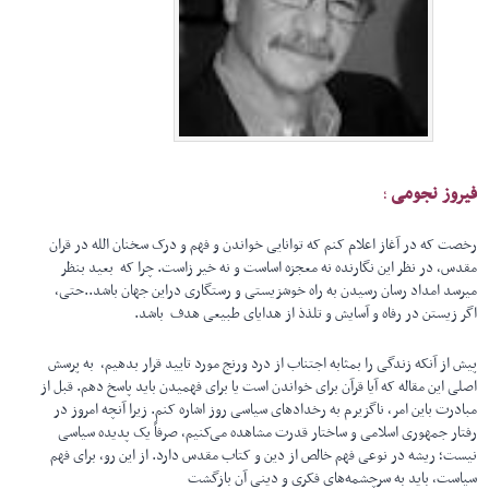
فیروز نجومی
;
رخصت که در آغاز اعلام کنم که توانایی خواندن و فهم و درک سخنان الله در قران
مقدس، در نظر این نگارنده نه معجزه اساست و نه خیر زاست. چرا که بعید بنظر
میرسد امداد رسان رسیدن به راه خوشزیستی و رستگاری دراین جهان باشد..حتی،
اگر زیستن در رفاه و آسایش و تلذذ از هدایای طبیعی هدف باشد.
پیش از آنکه زندگی را بمثابه اجتناب از درد ورنج مورد تایید قرار بدهیم، به پرسش
اصلی این مقاله که آیا قرآن برای خواندن است یا برای فهمیدن باید پاسخ دهم. قبل از
مبادرت باین امر، ناگزیرم به رخدادهای سیاسی روز اشاره کنم. زیرا آنچه امروز در
رفتار جمهوری اسلامی و ساختار قدرت مشاهده می‌کنیم، صرفاً یک پدیده سیاسی
نیست؛ ریشه در نوعی فهم خالص از دین و کتاب مقدس دارد. از این رو، برای فهم
سیاست، باید به سرچشمه‌های فکری و دینی آن بازگشت