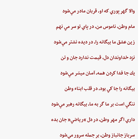
والا گهر پوري‌ كه او، قربان مادر مي‌شود
مام‌ وطن‌، ناموس‌ من‌، در پاي ‌تو سر مي نهم‌
زين‌ عشق‌ ما بيگانه را، در ديده ‌نشتر مي‌شود
نزد خداوندان دل،‌ قيمت‌ ندارد جان‌ و تن
يك جا فدا كردن‌ همه،‌ آسان ميسّر مي‌شود
بيگانه‌ را جا كي‌ بود، در قلب‌ ابناء وطن
ننگي ‌است ‌بر ما گر به ‌ما، بيگانه‌ رهبر مي‌شود
داري‌ اگر مهر وطن،‌ در دل‌ “رياضي”‌ جان ‌بده‌
سرباز جانباز وطن،‌ بر جمله سرور مي‌شود