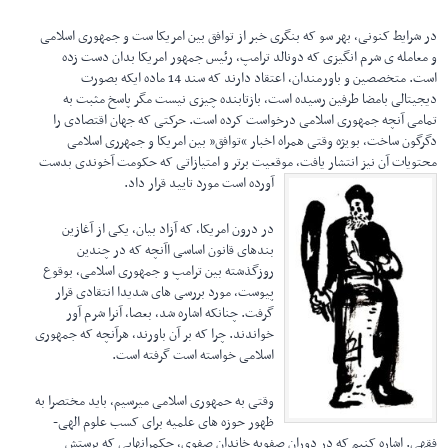
در شرایط کنونی، بهر سو که بنگری خبر از توافق بین امریکا ست و جمهوری اسلامی
و معامله ی شرم انگیزی که دونالد ترامپ، رئیس جمهور امریکا بدان دست زده
است. متخصصین و باورمندان، اعتقاد دارند که سند 14 ماده ایکه بصورت
دیجیتالی بامضا طرفین رسیده است، بازتابنده چیزی نیست مگر پاسخ مثبت به
تمامی آنچه جمهوری اسلامی درخواست کرده است. حرکتی که جهان اقتصادی را
دگرگون ساخت، بویژه وقتی همراه اخبار “توافق” بین امریکا و جمهرری اسلامی
محتویات آن نیز انتشار یافت، موقعیت برتر و امتیازاتی که حکومت آخوندی بدست
آورده است مورد تایید قرار داد.
در درون امریکا، که آزاد بیان، یکی از آغازین
بندهای قانون اساسی اآنچه که در چندین
روزگذشته بین ترامپ و جمهوری اسلامی، بوقوع
پیوست، مورد بررسی های شدیدا انتقادی قرار
گرفت. چنانکه اشاره شد، بعصا، آنرا شرم آور
خواندند. چرا که بر آن باورند، هرآنچه که جمهوری
اسلامی خواسته است گرفته است.
وقتی به حمهوری اسلامی میرسیم، باید مختصرا به
ظهور حوزه های علمیه برای کسب علوم الهی-
فقهی. اشاره کنیم که در دوران صفویه خاندان صفوی، حکمرانهایی که پرستش