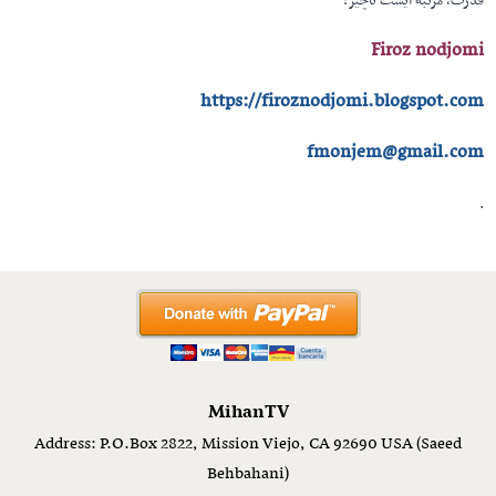
قدرت، مرتبه ایست ناچیز!
Firoz nodjomi
https://firoznodjomi.blogspot.com
fmonjem@gmail.com
.
MihanTV
Address: P.O.Box 2822, Mission Viejo, CA 92690 USA (Saeed
Behbahani)