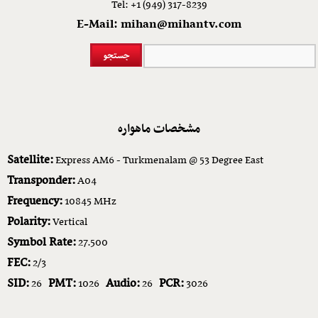
Tel: +1 (949) 317-8239
E-Mail: mihan@mihantv.com
مشخصات ماهواره
Satellite:
Express AM6 - Turkmenalam @ 53 Degree East
Transponder:
A04
Frequency:
10845 MHz
Polarity:
Vertical
Symbol Rate:
27.500
FEC:
2/3
SID:
PMT:
Audio:
PCR:
26
1026
26
3026