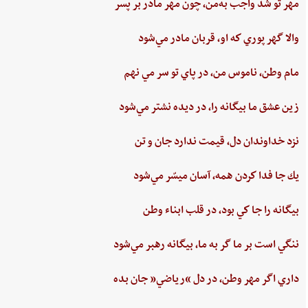
مهر تو شد واجب‌ به‌من،‌ چون‌ مهر مادر بر پسر
والا گهر پوري‌ كه او، قربان مادر مي‌شود
مام‌ وطن‌، ناموس‌ من‌، در پاي ‌تو سر مي نهم‌
زين‌ عشق‌ ما بيگانه را، در ديده ‌نشتر مي‌شود
نزد خداوندان دل،‌ قيمت‌ ندارد جان‌ و تن
يك جا فدا كردن‌ همه،‌ آسان ميسّر مي‌شود
بيگانه‌ را جا كي‌ بود، در قلب‌ ابناء وطن
ننگي ‌است ‌بر ما گر به ‌ما، بيگانه‌ رهبر مي‌شود
داري‌ اگر مهر وطن،‌ در دل‌ “رياضي”‌ جان ‌بده‌