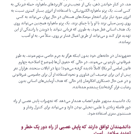
شد، در کنار خواندن ذهن، یکی از عجیب‌ترین کاربردهای ماهواره، حمله فیزیکی به
کسی است. یک پرتو ماهواره الکترونیکی، با استفاده از انرژی بسیار کمتری نسبت به
انرژی مورد نیاز برای انفجار موشک‌های هسته‌ای در حال پرواز، می‌تواند به کسی
روی زمین سیلی بزند یا او را با چماق بزند. یک پرتو ماهواره همچنین می‌تواند روی
یک هدف انسانی قفل شود، به طوری که قربانی نتواند با دویدن یا رانندگی از این
تهدید فرار کند و می‌تواند از طریق اعمال فشار بر روی، مثلاً سر، به او آسیب
برساند».
«شهروندان در خانه‌های خود بدون اینکه هرگز به جرم خاصی متهم شوند، به طور
غیرقانونی بازجویی می‌شوند، در حالی که حقوق آن‌ها (موضوع اصلاحیه چهارم
قانون اساسی آمریکا) کاملاً نادیده گرفته می‌شود! تنها در ایالات متحده، هزاران نفر
پیش از این برای توصیف این فناوری و نحوه استفاده از آن برای جاسوسی غیرقانونی
و در عین حال دستکاری افکارشان (در حالی که هدف آزمایش‌های انسانی بدون
رضایت قرار گرفته‌اند) پیشقدم شده‌اند».
یک دانشمند مشهور علوم اعصاب هشدار می‌دهد که تجهیزات پایش عصبی از راه
دور فاصله زیادی با علمی-تخیلی بودن دارد و می‌تواند برای کنترل رفتار و
شستشوی مغزی استفاده شود.
دانشمندان توافق دارند که پایش عصبی از راه دور یک خطر و
تهدید سلامتی است