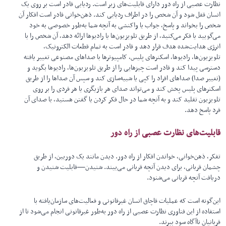
نظارت عصبی از راه دور دارای قابلیت‌های زیر است. ردیابی قادر است بر روی یک
انسان قفل شود و آن شخص را در اطراف ردیابی کند. ذهن‌خوانی قادر است افکار آن
شخص را بخواند و پاسخ، جواب یا واکنشی به آنچه شما به‌طور خصوصی به خود
می‌گویید یا فکر می‌کنید، از طریق تلویزیون‌ها یا رادیوها ارائه دهد، آن شخص را با
انرژی هدایت‌شده هدف قرار دهد و قادر است به تمام قطعات الکترونیک‌،
تلویزیون‌ها، رادیوها، اسکنرهای پلیس، کامپیوترها با صداهای مصنوعی تغییر یافته
دسترسی پیدا کند و قادر است چیزهایی را از طریق تلویزیون‌ها، رادیوها بگوید و
(تغییر صدا) صداهای افراد را کپی یا شبیه‌سازی کند و سپس آن صداها را از طریق
اسکنرهای پلیس پخش کند و می‌تواند صدای هر بازیگری یا هر فردی را بر روی
تلویزیون تقلید کند و به آنچه شما در حال فکر کردن یا گفتن هستید، با صدای آن
فرد پاسخ دهد.
قابلیت‌های نظارت عصبی از راه دور
تفکر، ذهن‌خوانی، خواندن افکار از راه دور. دیدن مانند یک دوربین، از طریق
چشمان قربانی، برای دیدن آنچه قربانی می‌بیند. شنیدن—قابلیت شنیدن و
دریافت آنچه قربانی می‌شنود.
این‌گونه است که عملیات قاچاق انسان غیرقانونی و فعالیت‌های سازمان‌یافته با
استفاده از این فناوری نظارت عصبی از راه دور به‌طور غیرقانونی انجام می‌شود تا از
قربانیان ناآگاه سود ببرند.