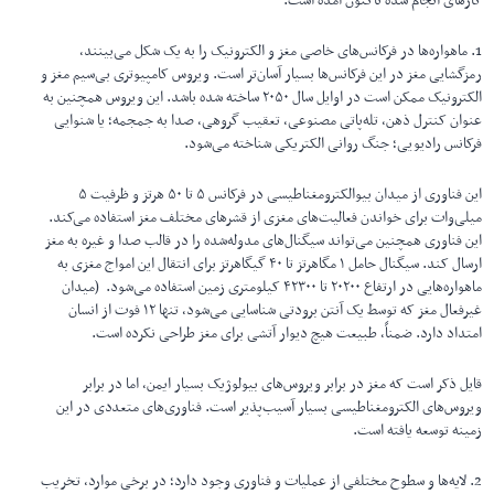
کارهای انجام شده تاکنون آمده است:
1. ماهواره‌ها در فرکانس‌های خاصی مغز و الکترونیک را به یک شکل می‌بینند،
رمزگشایی مغز در این فرکانس‌ها بسیار آسان‌تر است. ویروس کامپیوتری بی‌سیم مغز و
الکترونیک ممکن است در اوایل سال ۲۰۵۰ ساخته شده باشد. این ویروس همچنین به
عنوان کنترل ذهن، تله‌پاتی مصنوعی، تعقیب گروهی، صدا به جمجمه؛ یا شنوایی
فرکانس رادیویی؛ جنگ روانی الکتریکی شناخته می‌شود.
این فناوری از میدان بیوالکترومغناطیسی در فرکانس ۵ تا ۵۰ هرتز و ظرفیت ۵
میلی‌وات برای خواندن فعالیت‌های مغزی از قشرهای مختلف مغز استفاده می‌کند.
این فناوری همچنین می‌تواند سیگنال‌های مدوله‌شده را در قالب صدا و غیره به مغز
ارسال کند. سیگنال حامل ۱ مگاهرتز تا ۴۰ گیگاهرتز برای انتقال این امواج مغزی به
ماهواره‌هایی در ارتفاع ۲۰۲۰۰ تا ۴۲۳۰۰ کیلومتری زمین استفاده می‌شود. (میدان
غیرفعال مغز که توسط یک آنتن برودتی شناسایی می‌شود، تنها ۱۲ فوت از انسان
امتداد دارد. ضمناً، طبیعت هیچ دیوار آتشی برای مغز طراحی نکرده است.
قایل ذکر است که مغز در برابر ویروس‌های بیولوژیک بسیار ایمن، اما در برابر
ویروس‌های الکترومغناطیسی بسیار آسیب‌پذیر است. فناوری‌های متعددی در این
زمینه توسعه یافته است.
2. لایه‌ها و سطوح مختلفی از عملیات و فناوری وجود دارد؛ در برخی موارد، تخریب