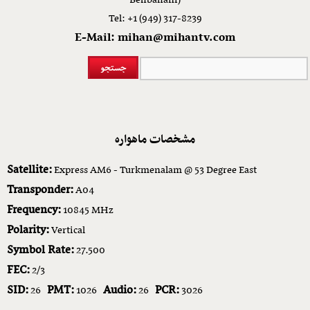
Behbahani)
Tel: +1 (949) 317-8239
E-Mail: mihan@mihantv.com
مشخصات ماهواره
Satellite:
Express AM6 - Turkmenalam @ 53 Degree East
Transponder:
A04
Frequency:
10845 MHz
Polarity:
Vertical
Symbol Rate:
27.500
FEC:
2/3
SID:
PMT:
Audio:
PCR:
26
1026
26
3026