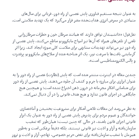
به عنوان نتیجه مستقیم فناوری پایش عصبی از راه دور، قربانی برای سال‌های
متمادی در معرض انرژی هدایت‌شده مضر قرار می‌گیرد که یک تهدید سلامتی است.
نقل‌قول: «دانشمندان توافق دارند که همانند سرطان خون و خطرات سرطان‌زایی
ناشی از تلفن‌های همراه که آن‌ها نیز امواج مایکروویو ساطع می‌کنند، پایش عصبی از
راه دور نیز می‌تواند تهدیدات مشابهی برای سلامت کلی سوژه ایجاد کند، زیرا اثر
گرمایشی بافت‌ها با سرعت نور، یک اثر شناخته شده از سلاح‌های مایکروویو پرقدرت
و پالس الکترومغناطیسی است».
چندین مقاله در اینترنت منتشر شده است که پایش (نظارت) عصبی از راه دور را به
عنوان ابزاری برای مبارزه با جرم و کشف آن جلوه می‌دهند. پایش عصبی از راه دور
برای شناسایی افکار مجرمانه در درون ذهن اختراع نشده است؛ و همچنین هیچ
جایگاهی در اجرای قانون ندارد و هیچ هدف قانونی را در آن دنبال نمی‌کند.
به نظر می‌رسد این مقالات تلاشی آشکار برای مشروعیت بخشیدن و آماده‌سازی
خوانندگان و عموم مردم برای پذیرش پایش عصبی از راه دور به عنوان یک ابزار
قانونی اجرای قانون باشند، در حالی که چنین نیست؛ همان‌طور که تعقیب
سازمان‌یافته و آزار و اذیت نیز قانونی نیستند. بلکه دقیقاً برعکس است و به‌طور
همزمان با تعقیب سازمان‌یافته برای نقض حریم خصوصی، تهاجم، آزار و اذیت و ترور