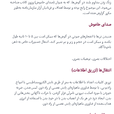
زنگ زدن مداوم بلند در گوش‌ها، که به عنوان (صدای خاموش) وزوز کاذب شناخته
می‌شود. این موضوع رایج بوده و توسط اهداف و قربانیان آزار سازمان‌یافته به‌طور
مکرر گزارش شده است.
صدای خاموش
شنیدن تن‌ها یا انفجارهای صوتی در گوش‌ها که ممکن است بین ۵ تا ۱۰ ثانیه طول
بکشد و ممکن است در حجم و زیر و بم تغییر کند. انتقال دستورات خاص به ذهن
ناخودآگاه.
اختلالات بصری، توهمات بصری.
انتقال‌ها (
تزریق اطلاعات)
تزریق کلمات، اعداد یا اطلاعات به مغز از طریق تابش الکترومغناطیسی یا امواج
رادیویی، یا توسط فناوری ماهواره‌ای پایش عصبی از راه دور. لمس شدن، ضربه
خوردن یا مورد اصابت نیرویی نامرئی قرار گرفتن، یا حرکت ناگهانی بخش‌هایی از
بدن. ایجاد درد در هر یک از اعصاب بدن یا در خودِ بدن با استفاده از انرژی
هدایت‌شده از فناوری ماهواره‌ای پایش عصبی از راه دور.