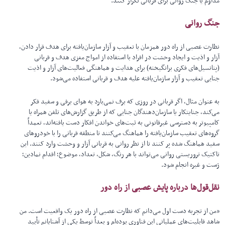
مداوم یا جنگ روانی برای قربانی تکرار کنند.
جنگ روانی
نظارت عصبی از راه دور همزمان با تعقیب و آزار سازمان‌یافته برای هدف قرار دادن،
آزار و اذیت و ایجاد وحشت در افراد با استفاده از امواج مغزی هدف و قربانی
(پتانسیل‌های فکری برانگیخته) برای هدایت و هماهنگی فعالیت‌های آزار و اذیت
جنایی تعقیب و آزار سازمان‌یافته علیه هدف و قربانی استفاده می‌شود.
به عنوان مثال، اگر قربانی در روزی که برف نمی‌بارد به هوای برفی و سفید فکر
می‌کند، جنایتکار یا سازمان‌دهندگان جنایی که از طریق گزارش‌های تلفن همراه یا
کامپیوتر به دسترسی غیرقانونی به ثبت‌های خواندن افکار دست یافته‌اند، تعمداً
گروه‌های تعقیب سازمان‌یافته را هماهنگ می‌کنند تا منطقه قربانی را با خودروهای
سفید هماهنگ شده پر کنند تا از نظر روانی به قربانی آزار و وحشت وارد کنند. این
تاکتیک تروریستی روانی می‌تواند با هر رنگ، شکل، تعداد، موضوع؛ اقدام نمادین؛
ژست و غیره انجام شود.
نقل‌قول‌ها درباره پایش عصبی از راه دور
«من از تجربه دست اول می‌دانم که نظارت عصبی از راه دور یک واقعیت است. من
شاهد قابلیت‌های عملیاتی این فناوری بوده‌ام و بعداً توسط یکی از آشنایانم تأیید