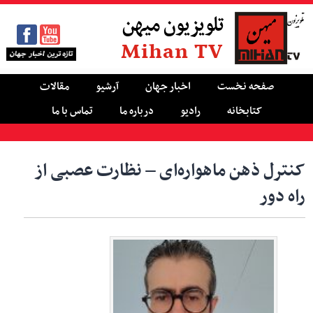
تلویزیون میهن
Mihan TV
صفحه نخست
اخبار جهان
آرشیو
مقالات
کتابخانه
رادیو
درباره ما
تماس با ما
کنترل ذهن ماهواره‌ای – نظارت عصبی از
راه دور