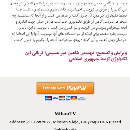
بنویسم. هنگامی که می خواهم چیزی بنویسم صدای مغز مرا که جمله ها را در ذهنم
می گویم را از طریق میکروچیپ ایمپلنتهای داخل مغزم میشنوند و با تقلید صدا
توسط تکنولوژی در مورد آن چیزی گفته و ضبط می کنند و از آنجا که میفهمند چه
میخواهم بنویسم گاهی از طریق تکنولوژی چند لغت هم در همان جهت افکارم و
آنچه میخواهم بنویسم می گویند و مرا کنترل می کنند تا بنویسم تا این ادعا را
درست جلوه دهند. برای اینکه از سو استفاده های آنها مینویسم آنها با این ادعاها که
.
خودمان بهش گفتیم و این گونه دروغها میخواهند آنچه را میگویم را خنثی کنند
ویرایش و تصحیح: مهندس شاهین میر حسینی؛ قربانی این
تکنولوژی توسط جمهوری اسلامی
MihanTV
Address: P.O.Box 2822, Mission Viejo, CA 92690 USA (Saeed