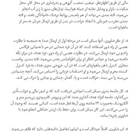
مالی از طریق اظهارنظر، توهین، تعقیب گروهی و بدرفتاری در محل کار، محل
سکونت، بازار و وسایل نقلیه از جمله هواپیما، تونل‌های مترو یا زیر آب انجام
می‌شود. لایه بعدی می‌تواند از هم پاشیدن روابط نزدیک خانوادگی باشد. و لایه
بعدی تخریب فیزیکی با ایجاد جراحت در بدن از طریق ارسال جریان به مغز از
ماهواره است.
3. از نظر فناوری، آنها ممکن است در مرحله اول از ارسال صدا به جمجمه یا نظارت
عصبی از راه دور استفاده کنند که در آن فرد صدایی در سر یا شنوایی فرکانس
رادیویی خود ارسال می‌کند. در نظارت عصبی از راه دور، فرد هدف در مرکز نگه
داشته می‌شود و خوانش افکار او برای اطرافیانش پخش می‌شود. لایه بعدی، واقعیت
مجازی کنترل ذهن ماهواره‌ای است که در آن، خروجی مغزی هدف به فرد کنترل
کننده مجرم ارسال می‌شود و او احساسات قربانی را احساس می‌کند، آنچه چشمانش
می‌بیند را می بیند، حرکات دست و پا، گفتار، چشایی و بویایی را درک می کند.
4. کل جامعه بشری ممکن است امواجی دریافت کند که بر امور مالی و دولت تأثیر
می‌گذارد. جامعه افراد هدف‌گذاری شده که این ویروس کامپیوتری بی‌سیمِ مغز و
الکترونیک به‌صورت ۲۴ ساعته روی آن‌ها قفل شده است، کسانی هستند که وجود آن
را حس می‌کنند. این کار ممکن است برای حفظ یک ارتش حداقلی انجام شود تا
فناوری پابرجا بماند.
5. این فناوری کاملاً خودکار است و اپراتور/عاغمل دکمه‌هایی دارد که ظاهر می‌شوند