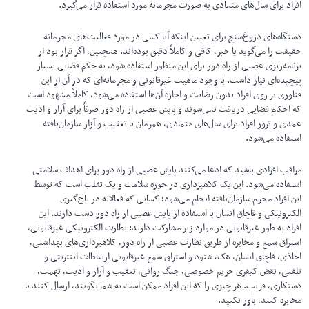
افراد برای سال‌های متمادی به صورت مجرمانه مورد استفاده قرار می‌گیرد.
دستگاه‌های دروغ‌سنج برای تعیین اینکه آیا کسی در مورد فعالیت‌های مجرمانه
حقیقت را می‌گوید یا خیر، کافی و کاملاً دقیق بوده‌اند. همچنین، اگر قرار بود از
برنامه‌ریزی عصبی از راه دور برای این منظور استفاده شود، به حکم قضایی بسیار
پیچیده‌ای نیاز داشت. با وجود ماهیت غیرقانونی و مجرمانه‌ای که در آن از این
فناوری بر روی افراد بدون رضایت و اجازه آن‌ها استفاده می‌شود، کاملاً مشهود است
که احکام قضایی دریافت نمی‌شوند و پایش عصبی از راه دور صرفاً برای آزار و اذیت
عمدی و ترور افراد برای سال‌های متمادی، همزمان با تعقیب و آزار سازمان‌یافته
استفاده می‌شود.
مراقب افرادی باشید که ادعا می‌کنند پایش عصبی از راه دور برای اهداف سلامتی
استفاده می‌شود. این یک کلاهبرداری در حوزه سلامت و یک تقلب است که توسط
این افراد مجرم سازمان‌یافته انجام می‌شود؛ کسانی که فعالانه در باج‌گیری
الکترونیکی و قاچاق انسان با استفاده از پایش عصبی از راه دور دست دارند. این
افراد به طور غیرقانونی در موارد زیر مشارکت دارند: نظارت الکترونیکی غیرقانونی،
استراق سمع و مخابره از طریق نظارت عصبی از راه دور، کلاهبرداری‌های بهداشتی،
اخاذی، قاچاق انسان، هک، شنود و استراق سمع غیرقانونی ارتباطات اینترنتی و
تلفنی، نقض کیفری حریم خصوصی، جنگ روانی، تعقیب و آزار و اذیت، تهمت،
دستکاری، فریب. هر چیزی را که این افراد ممکن است به شما بگویند، ارسال کنند یا
مخابره کنند، باور نکنید.