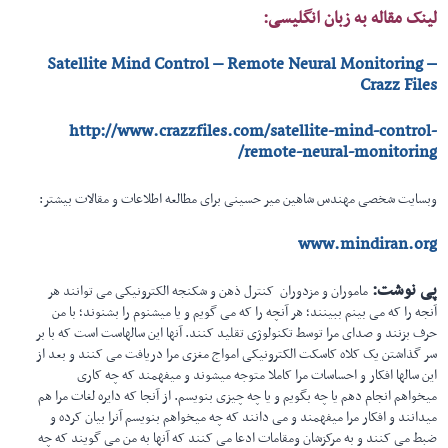
لینک مقاله به زبان انگلیسی:
Satellite Mind Control – Remote Neural Monitoring –
Crazz Files
http://www.crazzfiles.com/satellite-mind-control-
remote-neural-monitoring/
وبسایت شخصی مهندس شاهین میر حسینی برای مطالعه اطلاعات و مقالات بیشتر:
www.mindiran.org
پی نوشت:
ماموران و مزدوران کنترل ذهن و شکنجه الکترونیکی می توانند هر
آنجه را که می بینم ببینند؛ هر آنچه را که می گویم و یا میشنوم را بشنوند؛ با من
حرف بزنند و صدای مرا توسط تکنولوژی تقلید کنند. آنها این سالهاست است که با بر
سر گذاشتن یک کلاه کاسکت الکترونیکی امواج مغزی مرا دریافت می کنند و بعد از
این سالها افکار و احساسات مرا کاملا متوجه میشوند و میفهمند که چه کاری
میخواهم انجام دهم یا چه بگویم و یا چه چیزی بنویسم. از آنجا که دایره لغات مرا هم
میدانند و افکار مرا میفهمند و می دانند که چه میخواهم بنویسم آنرا بیان کرده و
ضبط می کنند و به مرکزشان ومقامات ادعا می کنند که آنها به من می گویند که چه