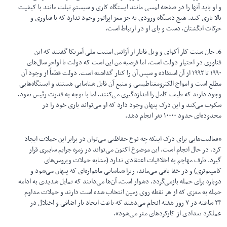
و او باید آنها را در صفحه لمسی مانند ایستگاه کاری و سیستم تبلت مانند با کیفیت
بالا بازی کند. هیچ دستگاه ورودی به جز مغز اپراتور وجود ندارد که با فناوری و
حرکات انگشتان، دست و پای او در ارتباط است.
6. جان سنت کلر آکوای و ویل فایلر از آژانس امنیت ملی آمریکا گفتند که این
فناوری در اختیار دولت است، اما فرضیه من این است که دولت تا اواخر سال‌های
۱۹۹۰ تا ۱۹۹۲ از آن استفاده و سپس آن را کنار گذاشته است. دولت قطعاً از وجود آن
مطلع است و امواج الکترومغناطیسی و منبع آن قابل شناسایی هستند و ایستگاه‌هایی
وجود دارند که طیف کامل را اندازه‌گیری می‌کنند، اما با توجه به قدرت رئیس نفوذ،
سکوت می‌کند و این درک پنهان وجود دارد که او می‌تواند بازی خود را در
محدوده‌ای حدود ۱۰۰۰۰ نفر انجام دهد.
«فعالیت‌هایی برای درک اینکه چه نوع حفاظتی می‌توان در برابر این حملات ایجاد
کرد، در حال انجام است. این موضوع اکنون می‌تواند در زمره جرایم سایبری قرار
گیرد. طرف مهاجم به اخلاقیات اعتقادی ندارد (مشابه حملات ویروس‌های
کامپیوتری) و در خفا باقی می‌ماند، زیرا شناسایی ماهواره‌ای که پنهان می‌شود و
دوباره برای حمله بازمی‌گردد، دشوار است. آن‌ها می‌دانند که تمایل شدیدی به ادامه
حمله به مغزی که از هر نقطه روی زمین انتخاب شده است دارند و حملات مداوم
۲۴ ساعته در ۷ روز هفته انجام می‌دهند که باعث ایجاد بار اضافی و اختلال در
عملکرد تعدادی از کارکردهای مغز می‌شود».