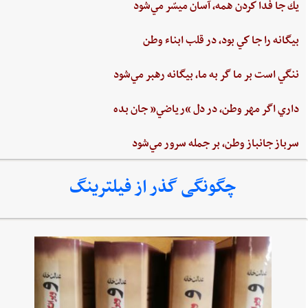
يك جا فدا كردن‌ همه،‌ آسان ميسّر مي‌شود
بيگانه‌ را جا كي‌ بود، در قلب‌ ابناء وطن
ننگي ‌است ‌بر ما گر به ‌ما، بيگانه‌ رهبر مي‌شود
داري‌ اگر مهر وطن،‌ در دل‌ “رياضي”‌ جان ‌بده‌
سرباز جانباز وطن،‌ بر جمله سرور مي‌شود
چگونگی گذر از فیلترینگ