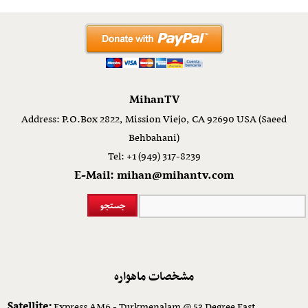
MihanTV
Address: P.O.Box 2822, Mission Viejo, CA 92690 USA (Saeed
Behbahani)
Tel: +1 (949) 317-8239
E-Mail: mihan@mihantv.com
مشخصات ماهواره
Satellite:
Express AM6 - Turkmenalam @ 53 Degree East