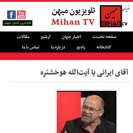
تلویزیون میهن
Mihan TV
صفحه نخست
اخبار جهان
آرشیو
مقالات
کتابخانه
رادیو
درباره ما
تماس با ما
آقای ایرانی یا آیت‌الله هوخشتره