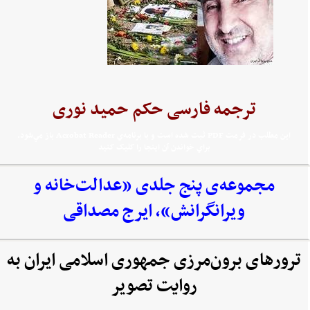
ترجمه فارسی حکم حمید نوری
اين مطلب در فرمت PDF ثبت شده است و با برنامه‌ي Acrobat Reader باز مي‌شود.
براي خواندن آن اينجا را کليک کنيد
مجموعه‌‌ی پنج جلدی «عدالت‌خانه و
ویرانگرانش»، ایرج مصداقی
ترورهای برون‌مرزی جمهوری اسلامی ایران به
روایت تصویر