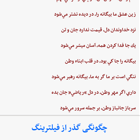
زين‌ عشق‌ ما بيگانه را، در ديده ‌نشتر مي‌شود
نزد خداوندان دل،‌ قيمت‌ ندارد جان‌ و تن
يك جا فدا كردن‌ همه،‌ آسان ميسّر مي‌شود
بيگانه‌ را جا كي‌ بود، در قلب‌ ابناء وطن
ننگي ‌است ‌بر ما گر به ‌ما، بيگانه‌ رهبر مي‌شود
داري‌ اگر مهر وطن،‌ در دل‌ “رياضي”‌ جان ‌بده‌
سرباز جانباز وطن،‌ بر جمله سرور مي‌شود
چگونگی گذر از فیلترینگ