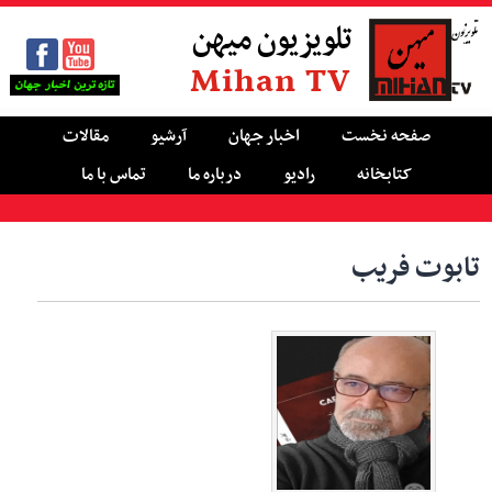
تلویزیون میهن
Mihan TV
صفحه نخست
اخبار جهان
آرشیو
مقالات
کتابخانه
رادیو
درباره ما
تماس با ما
تابوت فریب