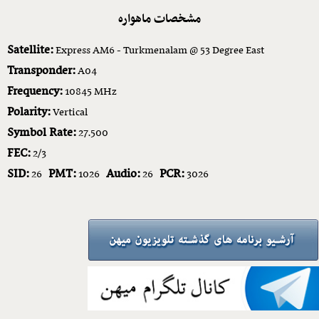
مشخصات ماهواره
Satellite:
Express AM6 - Turkmenalam @ 53 Degree East
Transponder:
A04
Frequency:
10845 MHz
Polarity:
Vertical
Symbol Rate:
27.500
FEC:
2/3
SID:
PMT:
Audio:
PCR:
26
1026
26
3026