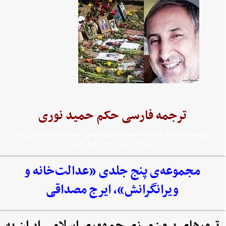
ترجمه فارسی حکم حمید نوری
اين مطلب در فرمت PDF ثبت شده است و با برنامه‌ي Acrobat Reader باز مي‌شود.
براي خواندن آن اينجا را کليک کنيد
مجموعه‌‌ی پنج جلدی «عدالت‌خانه و
ویرانگرانش»، ایرج مصداقی