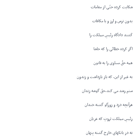
شکایت کرده حتّی از مقامات
بدونِ ترس و لرز و یا مکافات
کَشند دادگاه رئیسِ مملکت را
اگر کرده خطائی را که حاشا
همه حقِّ مساوی را به قانون
به غیر از این، که باز بازداشت و زندون
ستم رشد می کند،حقّ گوشه زندان
هرآنچه دزد و زورگو گشته خندان
رئیسِ مملکت ثروتِ که عریان
نه در بانکهایِ خارج گشته پنهان