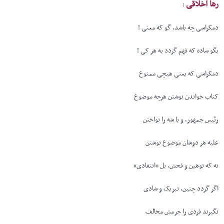
رها اخلاقی
:
دمکراسی چه باشد، گو که معنی !
بگو ساده که فهم گردد به هر کی !
دمکراسی که یعنی هیچی ممنوع
کتاب خواندن نوشتن هرچه موضوع
رئیس جمهور، و یا شه را نواختن
علیه هر دوشان موضوع نوشتن
نه که توهین و فحش، بل «انتقادی»
اگر گردد چنین، تبریک و شادی
نگیرند فردی را جرمش مخالف