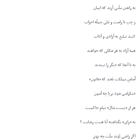
به راهش ملّتی آرند که ایمان
ز چپ تا راست و مّلی جملّه احزاب
کنند تبلیغ به آزادی و آداب
همه آزاد به هر شکلی که خواهند
به تا آنجا که دیگر را نبندند
أساسِ مملکت باشد که «قانون»
دمکراسی شود برپا چه آسون
هر از «بیست سال» تمامِ حاکمیت
به «رای» بگذاشته آیا هست رضایت ؟
اگر راضی بُوَند ملّت چه بهتر