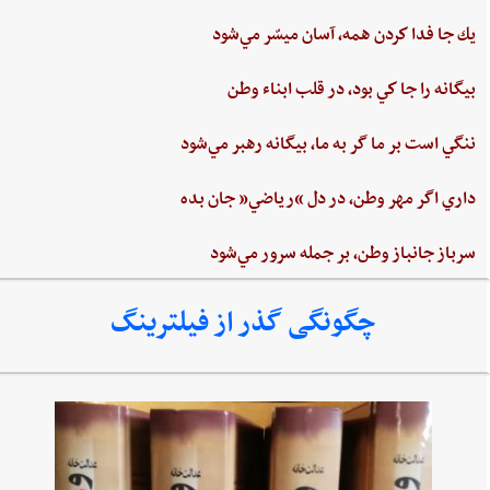
يك جا فدا كردن‌ همه،‌ آسان ميسّر مي‌شود
بيگانه‌ را جا كي‌ بود، در قلب‌ ابناء وطن
ننگي ‌است ‌بر ما گر به ‌ما، بيگانه‌ رهبر مي‌شود
داري‌ اگر مهر وطن،‌ در دل‌ “رياضي”‌ جان ‌بده‌
سرباز جانباز وطن،‌ بر جمله سرور مي‌شود
چگونگی گذر از فیلترینگ