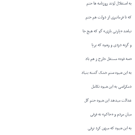
به استقلال بُوَند روزنامه ها حتم
که تا فرمانبری از دولت هم ختم
نباشد «پارتی بازی» گو که هیچ جا
و گرنه دزدی و رشوه که برپا
«سه قوه» مستقل خارج ز هم باد
به این شیوه ستم خشک گشته بنیاد
دمکراسی به این شیوه تکامل
عدالت میدهد این شیوه حتم گل
میانِ مردم و «حاکم» نه فرقی
به این شیوه که میهن کرد ترقی