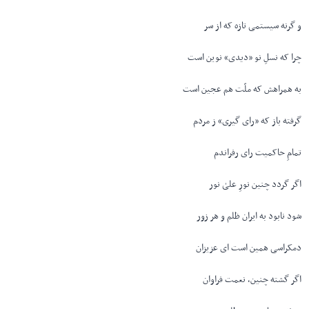
و گرنه سیستمی تازه که از سر
چرا که نسلِ نو «دیدی» نوین است
به همراهش که ملّت هم عجین است
گرفته باز که «رای گیری» ز مردم
تمامِ حاکمیت رای رفراندم
اگر گردد چنین نورِ علیٰ نور
شود نابود به ایران ظلم و هر زور
دمکراسی همین است ای عزیزان
اگر گشته چنین، نعمت فراوان