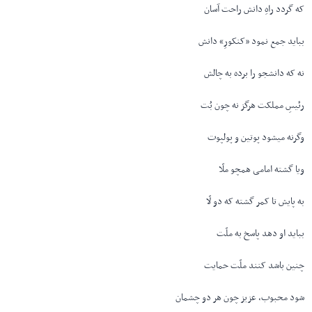
که گردد راهِ دانش راحت آسان
بباید جمع نمود «کنکورِ» دانش
نه که دانشجو را برده به چالش
رئیسِ مملکت هرگز نه چون بُت
وگرنه میشود پوتین و پولپوت
ویا گشته امامی همچو ملّا
به پایش تا کمر گشته که دو لّا
بباید او دهد پاسخ به ملّت
چنین باشد کنند ملّت حمایت
شود محبوب، عزیز چون هر دو چشمان