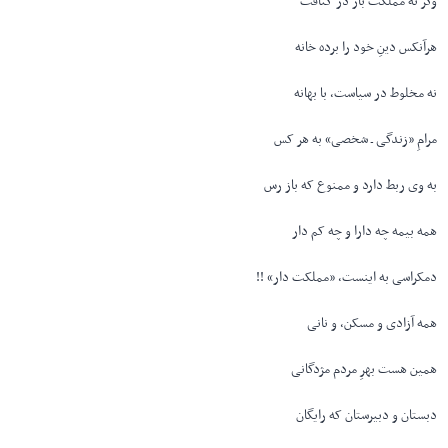
وگر نه مملکت باز در کثافت
هرآنکس دینِ خود را برده خانه
نه مخلوط در سیاست، با بهانه
مرامِ «زندگی ـ شخصی» به هر کس
به وی ربط دارد و ممنوع که باز رس
همه بیمه چه دارا و چه کم دار
دمکراسی به اینست، «مملکت دار» !!
همه آزادی و مسکن، و نانی
همین هست بهرِ مردم مژدگانی
دبستان و دبیرستان که رایگان