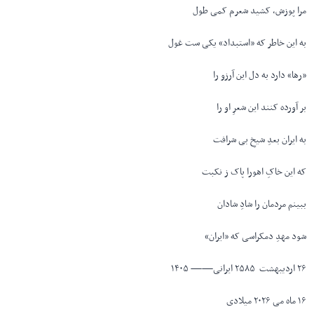
مرا پوزش، کشید شعرم کمی طول
به این خاطر که «استبداد» یکی ست غول
«رها» دارد به دل این آرزو را
بر آورده کنند این شعرِ او را
به ایران بعدِ شیخِ بی شرافت
که این خاکِ اهورا پاک ز نکبت
ببینم مردمان را شادِ شادان
شود مهدِ دمکراسی که «ایران»
۲۶ اردیبهشت ۲۵۸۵ ایرانی—— ۱۴۰۵
۱۶ ماه می ۲۰۲۶ میلادی