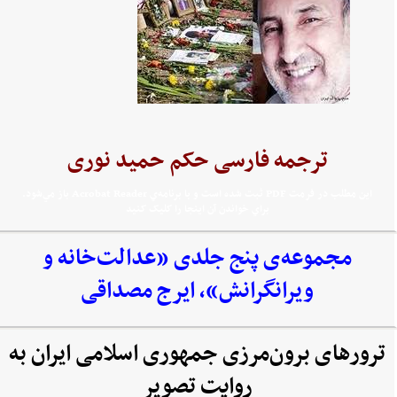
ترجمه فارسی حکم حمید نوری
اين مطلب در فرمت PDF ثبت شده است و با برنامه‌ي Acrobat Reader باز مي‌شود.
براي خواندن آن اينجا را کليک کنيد
مجموعه‌‌ی پنج جلدی «عدالت‌خانه و
ویرانگرانش»، ایرج مصداقی
ترورهای برون‌مرزی جمهوری اسلامی ایران به
روایت تصویر