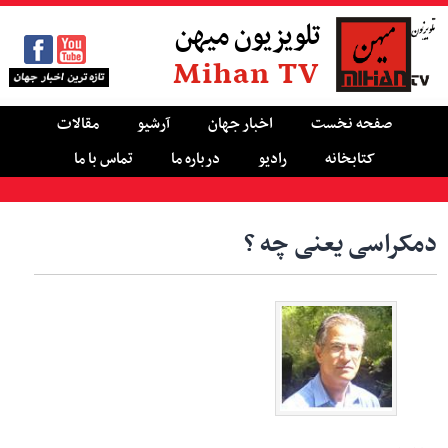
تلویزیون میهن
Mihan TV
صفحه نخست
اخبار جهان
آرشیو
مقالات
کتابخانه
رادیو
درباره ما
تماس با ما
دمکراسی یعنی چه ؟