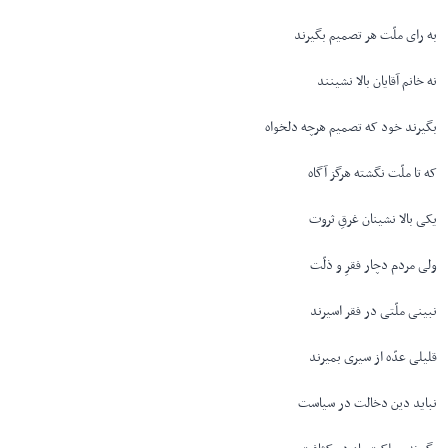
به رای ملّت هر تصمیم بگیرند
نه خانم آقایان بالا نشینند
بگیرند خود که تصمیم هرچه دلخواه
که تا ملّت نگشته هرگز آگاه
یکی بالا نشینان غرقِ ثروت
ولی مردم دچار فقرِ و ذلّت
نبینی ملّتی در فقر اسیرند
قلیلی عدّه از سیری بمیرند
نباید دین دخالت در سیاست