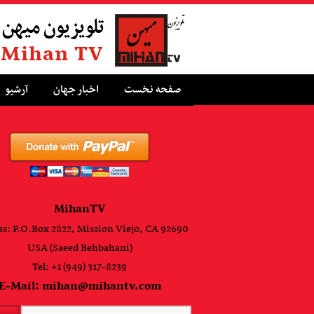
تلویزیون میهن
Mihan TV
صفحه نخست
اخبار جهان
آرشیو
MihanTV
s: P.O.Box 2822, Mission Viejo, CA 92690
USA (Saeed Behbahani)
Tel: +1 (949) 317-8239
E-Mail: mihan@mihantv.com