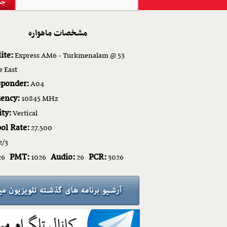
مشخصات ماهواره
ite:
Express AM6 - Turkmenalam @ 53
e East
sponder:
A04
ency:
10845 MHz
ity:
Vertical
ol Rate:
27.500
2/3
PMT:
Audio:
PCR:
26
1026
26
3026