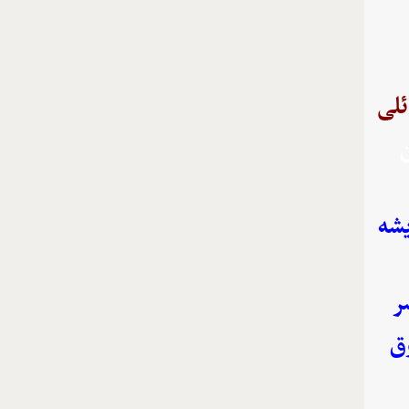
ئلی
ن
یشه
ر
ق