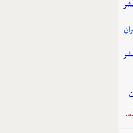
بشر
ان
بشر
ن
ل
تانه