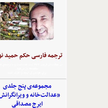
ترجمه فارسی حکم حمید نو
اين مطلب 
Reader باز مي‌شود.
براي خواندن آن اينجا را کليک کنيد
مجموعه‌‌ی پنج جلدی
«عدالت‌خانه و ویرانگرانش
ایرج مصداقی