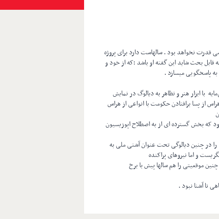
ی قدرت نخواهد بود . سالهاست دارد برای پروژه
قابل بحث شاید این گفته او باشد ؛که از خود و
به پاسخگویی میسازد .
ایه با ابزار هنر و تظاهر به دیالوگ در نمایش
س از پسا برافتادن حکومت با انواعی از هراس
ن
رود که بخش گسترده ای از به اصطلاح اپوزیسیون
ها را در چنین دیالوگی تحت عنوان آشتی ملی به
ریست و اما نیروهای پراکنده
نین موقعیتی را هم سالها پیش با برخ
هی نا آشنا نبود .