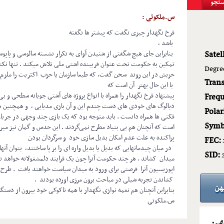
س.ملکوتی :
فرخ نگهدار چیزی نگفت که پیشتر ها نگفته
باشد ،
Satell
بنابراین جای هیچ شگفتی از شنیدن آوای به تکرار نشسته سالوسی و پاپوس
تمکین به حکومت تحت عنوان فریبنده اشتی ملی تلاش میکند . تنها نکته 
Degre
حزبش در این روند سخن گفت, که طبعا سازمان یا حزب اکثریت را ملزم 
Tran
با این حال بهتر آن است که
پیشنهاد فرخ نگهدار را همراه با انواع پروژه های آشتی جویانه سطحی و بی‌م
Frequ
دیالوگ های خودی های دست چندم این و آن بازی مدیایی ، و همچنین هرا
Polar
فکنی ها همراه دانست . باید متوجه بود که یک بازی چند وجهی در جریا
Symb
است که آنچنان هم بی بنیاد مطرح نمی‌گردند . این حدس و گمان نیز می
پراکنده به علت عدم امکان بدیل سازی خود و سرگردان بودن
FEC:
در میان چیدمانهایی که بدیل یا بدیل واره ای را بر پا ساختند، بتوان آن
SID:
میدان کشاند . هر چند حکومت آنرا چون یک فرایند دلمشغولانه خواهد نگ
اپوزیسیون آنرا فرصتی برای ورود به میدان سیاست خواهند یافت . طرح چ
کشاندن تجربه شیلی در مباحث برون مرزی اورده بودند .
بنابراین آنچنان هم نغمه نوازی نگهدار با همه ناکوکی خود بیرون از دستگا
س.ملکوتی