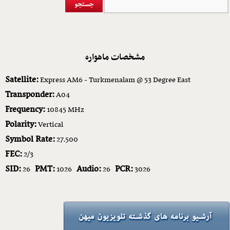
مشخصات ماهواره
Satellite:
Express AM6 - Turkmenalam @ 53 Degree East
Transponder:
A04
Frequency:
10845 MHz
Polarity:
Vertical
Symbol Rate:
27.500
FEC:
2/3
SID:
PMT:
Audio:
PCR:
26
1026
26
3026