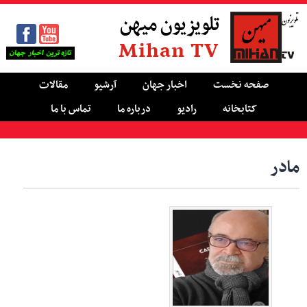
تلویزیون میهن
Mihan TV
صفحه نخست
اخبار جهان
آرشیو
مقالات
کتابخانه
رادیو
درباره ما
تماس با ما
مادر