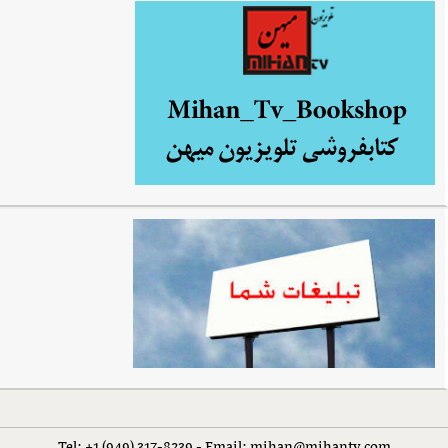
Tel: +1 (949) 317-8239 - Email: mihan@mihantv.com