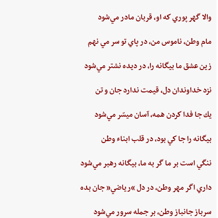
والا گهر پوري‌ كه او، قربان مادر مي‌شود
مام‌ وطن‌، ناموس‌ من‌، در پاي ‌تو سر مي نهم‌
زين‌ عشق‌ ما بيگانه را، در ديده ‌نشتر مي‌شود
نزد خداوندان دل،‌ قيمت‌ ندارد جان‌ و تن
يك جا فدا كردن‌ همه،‌ آسان ميسّر مي‌شود
بيگانه‌ را جا كي‌ بود، در قلب‌ ابناء وطن
ننگي ‌است ‌بر ما گر به ‌ما، بيگانه‌ رهبر مي‌شود
داري‌ اگر مهر وطن،‌ در دل‌ “رياضي”‌ جان ‌بده‌
سرباز جانباز وطن،‌ بر جمله سرور مي‌شود