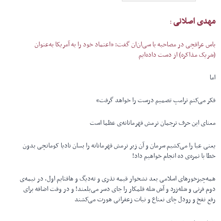
مهدی اصلانی
:
باس عراقچی در مصاحبه با سی‌ان‌ان گفت: «اعتماد خود را به آمریکا به‌عنوان
(شریک مذاکره) از دست داده‌ایم
اما
فکر می‌کنم ترامپ تصمیم درست را خواهد گرفت»
معنای این حرف ترجمان نرمش قهرمانانه‌ی عظما است
یعنی عبا را می‌کشیم سرمان و آن زیر نرمش قهرمانانه را بسان نادیا کومانچی بدون
خطا با نمره‌ی ده انجام خواهیم داد!
همه‌چیزخورهای اسلامی بعد نشخوار قیمه نذری و ته‌دیگ و هافتایم اول، در نیمه‌ی
دوم فرنی و شله‌زرد و آش شله قلمکار را جای دسر می‌بلعند! و در وقت اضافه برای
رفع نفخ و رودل چای نعناع و نبات زعفرانی هورت می‌کشند