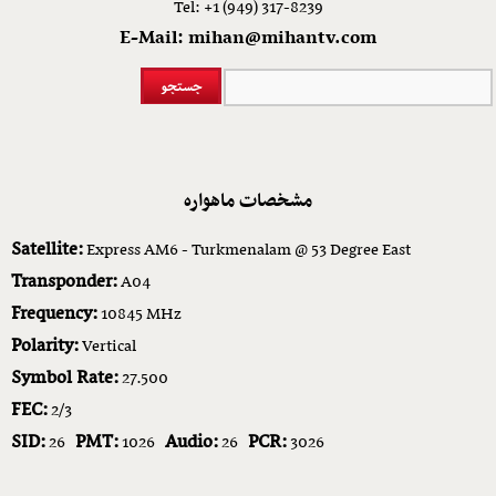
Tel: +1 (949) 317-8239
E-Mail: mihan@mihantv.com
مشخصات ماهواره
Satellite:
Express AM6 - Turkmenalam @ 53 Degree East
Transponder:
A04
Frequency:
10845 MHz
Polarity:
Vertical
Symbol Rate:
27.500
FEC:
2/3
SID:
PMT:
Audio:
PCR:
26
1026
26
3026