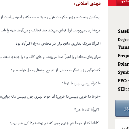
مهدی اصلانی
:
پزشکیان ریاست جمهور حکومت هزل و خوف، مضحکه‌ و آمیزه‌ای است از ت
هرچه ازش می‌پرسند اول توافق می‌کند بعد تخالف و می‌گوید همه را باید 
Satell
Degre
اکبرآقا شریک بقالی‌ی شانجانیان در محله‌ی سه‌راه اکبرآباد بود
Tran
Frequ
سرابی‌های محله او را اهبرآ صدا می‌زدند و جای کاف و ه را جابه‌جا تلفظ م
Polar
گفت‌و‌گوی زیر دیگر به بخشی از تفریح بچه‌های محل درآمده بود
Symb
FEC:
-اکبرآقا پپسی بهتره یا کوکا؟
SID:
-خوخا دا خوبی پیپسی‌دا خوبی! آما خوخا بهتری چون پیپسی ماله بهایی‌
-اکبرآقا کانادا چی؟
-کانادا که از خوخا هم بهتری چون که هم زرده هم‌دا کی شیرین‌مزه