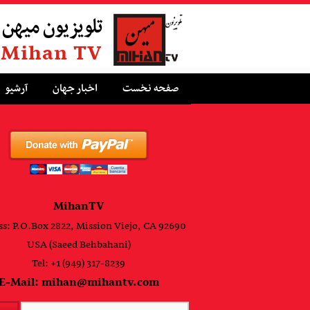
تلویزیون میهن
Mihan TV
صفحه نخست
اخبار جهان
آرشیو
MihanTV
s: P.O.Box 2822, Mission Viejo, CA 92690
USA (Saeed Behbahani)
Tel: +1 (949) 317-8239
E-Mail: mihan@mihantv.com