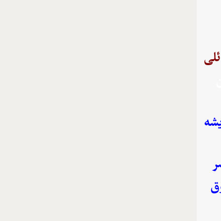
ئلی
ن
یشه
ر
ق