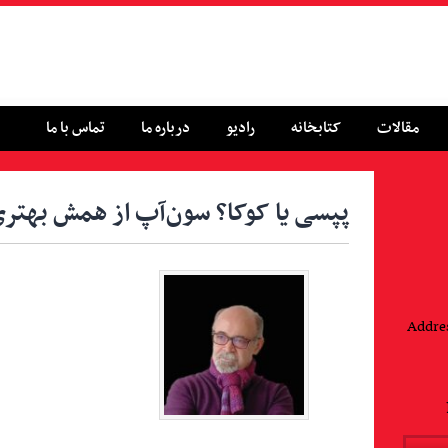
مقالات
کتابخانه
رادیو
درباره ما
تماس با ما
پپسی یا کوکا؟ سون‌آپ از همش بهتر
Addres