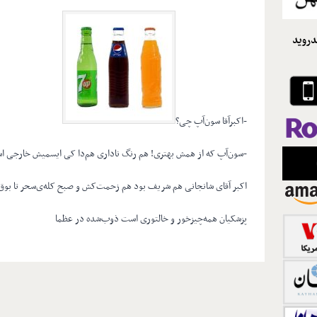
دروید
-اکبرآقا سون‌آپ چی؟
-سون‌آپ که از همش بهتری! هم رنگ ناداری هم‌دا کی ایسمیش خارجی است! س
اکبر آقای شانجانی هم شریف بود هم زحمت‌کش و صبح کله‌ی‌سحر تا بو
پزشکیان همه‌چیز‌خور و خالتوری است ذوب‌شده در عظما