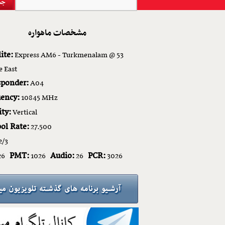
مشخصات ماهواره
ite:
Express AM6 - Turkmenalam @ 53
e East
sponder:
A04
ency:
10845 MHz
ity:
Vertical
ol Rate:
27.500
2/3
PMT:
Audio:
PCR:
26
1026
26
3026