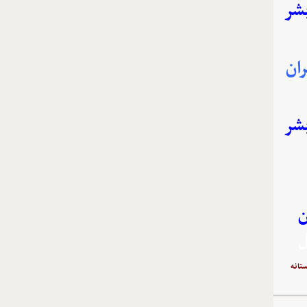
بشر
ان
بشر
ن
ل
تانه