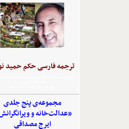
ترجمه فارسی حکم حمید نو
اين مطلب 
Reader باز مي‌شود.
براي خواندن آن اينجا را کليک کنيد
مجموعه‌‌ی پنج جلدی
«عدالت‌خانه و ویرانگرانش
ایرج مصداقی