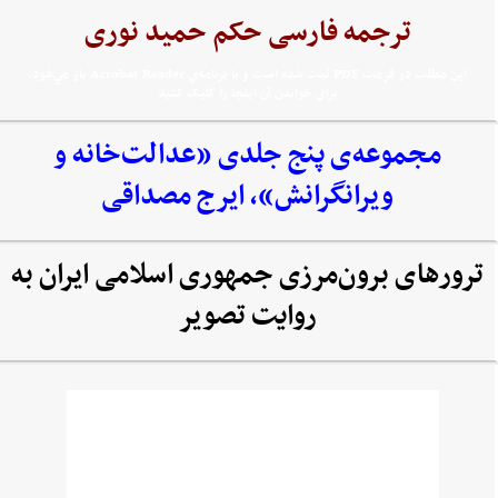
ترجمه فارسی حکم حمید نوری
اين مطلب در فرمت PDF ثبت شده است و با برنامه‌ي Acrobat Reader باز مي‌شود.
براي خواندن آن اينجا را کليک کنيد
مجموعه‌‌ی پنج جلدی «عدالت‌خانه و
ویرانگرانش»، ایرج مصداقی
ترورهای برون‌مرزی جمهوری اسلامی ایران به
روایت تصویر