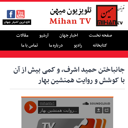
تلویزیون میهن
Mihan TV
صفحه نخست
اخبار جهان
آرشیو
مقالات
کتابخانه
رادیو
درباره ما
تماس با ما
جانباختن حمید اشرف، و کمی بیش از آن
با کوشش و روایت همنشین بهار