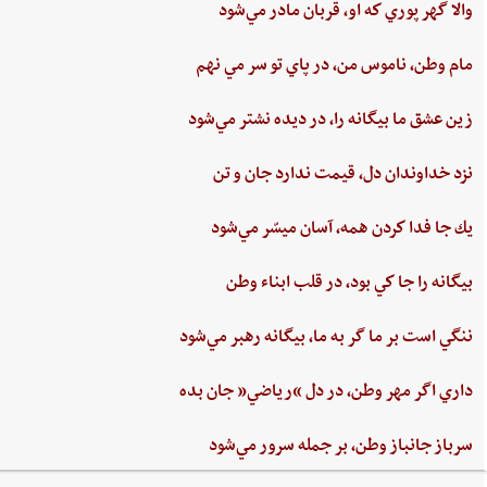
والا گهر پوري‌ كه او، قربان مادر مي‌شود
مام‌ وطن‌، ناموس‌ من‌، در پاي ‌تو سر مي نهم‌
زين‌ عشق‌ ما بيگانه را، در ديده ‌نشتر مي‌شود
نزد خداوندان دل،‌ قيمت‌ ندارد جان‌ و تن
يك جا فدا كردن‌ همه،‌ آسان ميسّر مي‌شود
بيگانه‌ را جا كي‌ بود، در قلب‌ ابناء وطن
ننگي ‌است ‌بر ما گر به ‌ما، بيگانه‌ رهبر مي‌شود
داري‌ اگر مهر وطن،‌ در دل‌ “رياضي”‌ جان ‌بده‌
سرباز جانباز وطن،‌ بر جمله سرور مي‌شود