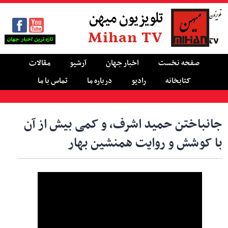
تلویزیون میهن
Mihan TV
صفحه نخست
اخبار جهان
آرشیو
مقالات
کتابخانه
رادیو
درباره ما
تماس با ما
جانباختن حمید اشرف، و کمی بیش از آن
با کوشش و روایت همنشین بهار