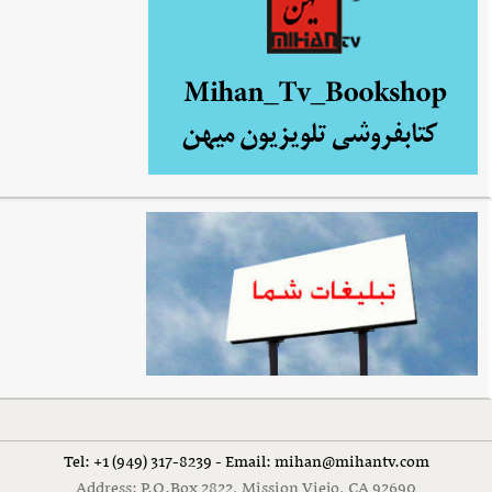
Tel: +1 (949) 317-8239 - Email: mihan@mihantv.com
Address: P.O.Box 2822, Mission Viejo, CA 92690