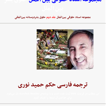
بین الملل
مجموعه اسناد حقوقی بین‌الملل
جلد دوم
حقوق بشردوستانه بین‌المللی
ترجمه فارسی حکم حمید نوری
اين مطلب در فرمت PDF ثبت شده است و با برنامه‌ي Acrobat Reader باز مي‌شود.
براي خواندن آن اينجا را کليک کنيد