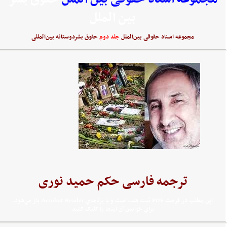
بین الملل
مجموعه اسناد حقوقی بین‌الملل
جلد دوم
حقوق بشردوستانه بین‌المللی
ترجمه فارسی حکم حمید نوری
اين مطلب در فرمت PDF ثبت شده است و با برنامه‌ي Acrobat Reader باز مي‌شود.
براي خواندن آن اينجا را کليک کنيد