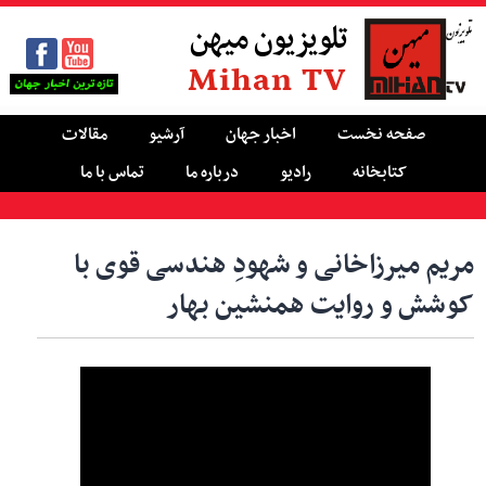
تلویزیون میهن
Mihan TV
صفحه نخست
اخبار جهان
آرشیو
مقالات
کتابخانه
رادیو
درباره ما
تماس با ما
مریم میرزاخانی و شهودِ هندسی قوی با
کوشش و روایت همنشین بهار