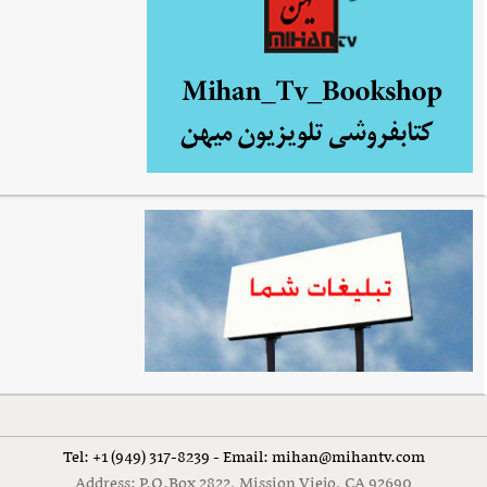
Tel: +1 (949) 317-8239 - Email: mihan@mihantv.com
Address: P.O.Box 2822, Mission Viejo, CA 92690