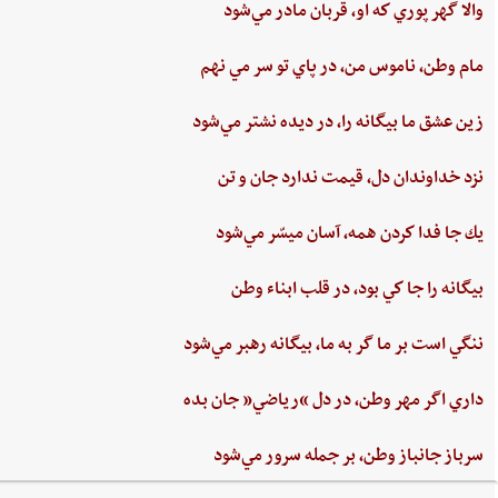
والا گهر پوري‌ كه او، قربان مادر مي‌شود
مام‌ وطن‌، ناموس‌ من‌، در پاي ‌تو سر مي نهم‌
زين‌ عشق‌ ما بيگانه را، در ديده ‌نشتر مي‌شود
نزد خداوندان دل،‌ قيمت‌ ندارد جان‌ و تن
يك جا فدا كردن‌ همه،‌ آسان ميسّر مي‌شود
بيگانه‌ را جا كي‌ بود، در قلب‌ ابناء وطن
ننگي ‌است ‌بر ما گر به ‌ما، بيگانه‌ رهبر مي‌شود
داري‌ اگر مهر وطن،‌ در دل‌ “رياضي”‌ جان ‌بده‌
سرباز جانباز وطن،‌ بر جمله سرور مي‌شود