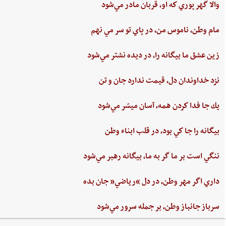
والا گهر پوري‌ كه او، قربان مادر مي‌شود
مام‌ وطن‌، ناموس‌ من‌، در پاي ‌تو سر مي نهم‌
زين‌ عشق‌ ما بيگانه را، در ديده ‌نشتر مي‌شود
نزد خداوندان دل،‌ قيمت‌ ندارد جان‌ و تن
يك جا فدا كردن‌ همه،‌ آسان ميسّر مي‌شود
بيگانه‌ را جا كي‌ بود، در قلب‌ ابناء وطن
ننگي ‌است ‌بر ما گر به ‌ما، بيگانه‌ رهبر مي‌شود
داري‌ اگر مهر وطن،‌ در دل‌ “رياضي”‌ جان ‌بده‌
سرباز جانباز وطن،‌ بر جمله سرور مي‌شود