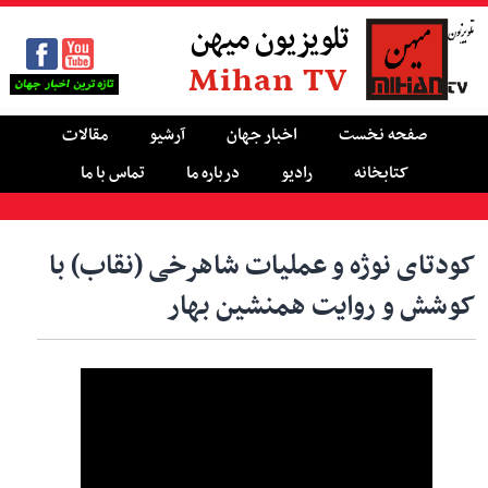
تلویزیون میهن
Mihan TV
صفحه نخست
اخبار جهان
آرشیو
مقالات
کتابخانه
رادیو
درباره ما
تماس با ما
کودتای نوژه و عملیات شاهرخی (نقاب) با
کوشش و روایت همنشین بهار