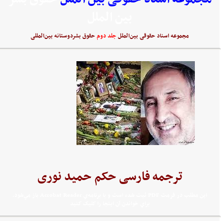
بین الملل
مجموعه اسناد حقوقی بین‌الملل
جلد دوم
حقوق بشردوستانه بین‌المللی
ترجمه فارسی حکم حمید نوری
اين مطلب در فرمت PDF ثبت شده است و با برنامه‌ي Acrobat Reader باز مي‌شود.
براي خواندن آن اينجا را کليک کنيد