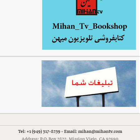
Tel: +1 (949) 317-8239 - Email: mihan@mihantv.com
Address: P.O.Box 2822, Mission Viejo, CA 92690