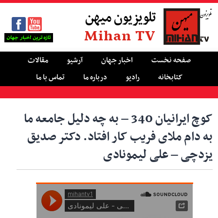
تلویزیون میهن
Mihan TV
صفحه نخست
اخبار جهان
آرشیو
مقالات
کتابخانه
رادیو
درباره ما
تماس با ما
کوچ ایرانیان 340 – به چه دلیل جامعه ما
به دام ملای فریب کار افتاد. دکتر صدیق
یزدچی – علی لیمونادی