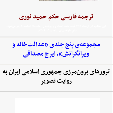
ترجمه فارسی حکم حمید نوری
اين مطلب در فرمت PDF ثبت شده است و با برنامه‌ي Acrobat Reader باز مي‌شود.
براي خواندن آن اينجا را کليک کنيد
مجموعه‌‌ی پنج جلدی «عدالت‌خانه و
ویرانگرانش»، ایرج مصداقی
ترورهای برون‌مرزی جمهوری اسلامی ایران به
روایت تصویر