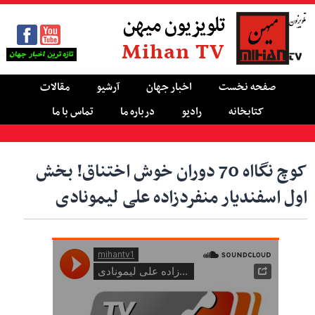
تلویزیون میهن
Mihan TV
صفحه نخست
اخبار جهان
آرشیو
مقالات
کتابخانه
رادیو
درباره ما
تماس با ما
کوچ نگااه 70 دوران خوش اختناق! بخش
اول اسفندیار منفردزاده علی لیمونادی