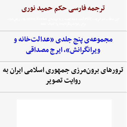
ترجمه فارسی حکم حمید نوری
اين مطلب در فرمت PDF ثبت شده است و با برنامه‌ي Acrobat Reader باز مي‌شود.
براي خواندن آن اينجا را کليک کنيد
مجموعه‌‌ی پنج جلدی «عدالت‌خانه و
ویرانگرانش»، ایرج مصداقی
ترورهای برون‌مرزی جمهوری اسلامی ایران به
روایت تصویر