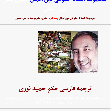
بین الملل
مجموعه اسناد حقوقی بین‌الملل
جلد دوم
حقوق بشردوستانه بین‌المللی
ترجمه فارسی حکم حمید نوری
اين مطلب در فرمت PDF ثبت شده است و با برنامه‌ي Acrobat Reader باز مي‌شود.
براي خواندن آن اينجا را کليک کنيد