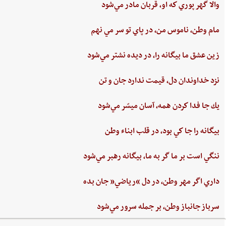
والا گهر پوري‌ كه او، قربان مادر مي‌شود
مام‌ وطن‌، ناموس‌ من‌، در پاي ‌تو سر مي نهم‌
زين‌ عشق‌ ما بيگانه را، در ديده ‌نشتر مي‌شود
نزد خداوندان دل،‌ قيمت‌ ندارد جان‌ و تن
يك جا فدا كردن‌ همه،‌ آسان ميسّر مي‌شود
بيگانه‌ را جا كي‌ بود، در قلب‌ ابناء وطن
ننگي ‌است ‌بر ما گر به ‌ما، بيگانه‌ رهبر مي‌شود
داري‌ اگر مهر وطن،‌ در دل‌ “رياضي”‌ جان ‌بده‌
سرباز جانباز وطن،‌ بر جمله سرور مي‌شود