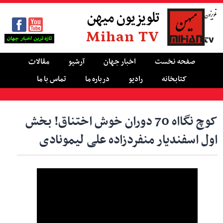
تلویزیون میهن
Mihan TV
صفحه نخست
اخبار جهان
آرشیو
مقالات
کتابخانه
رادیو
درباره ما
تماس با ما
کوچ نگااه 70 دوران خوش اختناق! بخش
اول اسفندیار منفردزاده علی لیمونادی