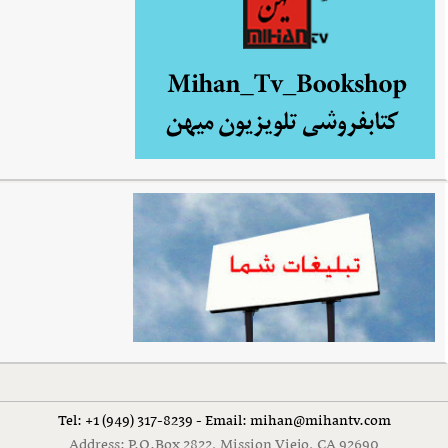
Tel: +1 (949) 317-8239 - Email: mihan@mihantv.com
Address: P.O.Box 2822, Mission Viejo, CA 92690