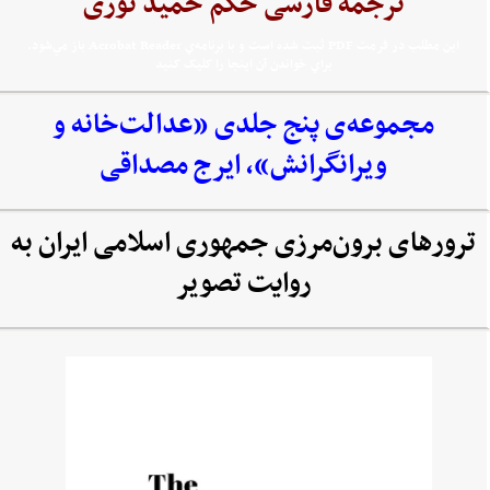
ترجمه فارسی حکم حمید نوری
اين مطلب در فرمت PDF ثبت شده است و با برنامه‌ي Acrobat Reader باز مي‌شود.
براي خواندن آن اينجا را کليک کنيد
مجموعه‌‌ی پنج جلدی «عدالت‌خانه و
ویرانگرانش»، ایرج مصداقی
ترورهای برون‌مرزی جمهوری اسلامی ایران به
روایت تصویر