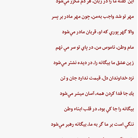
اين‌ گفته‌ ما را در زبان، هر دم‌ مكرّر مي‌شود
مهر تو شد واجب‌ به‌من،‌ چون‌ مهر مادر بر پسر
والا گهر پوري‌ كه او، قربان مادر مي‌شود
مام‌ وطن‌، ناموس‌ من‌، در پاي ‌تو سر مي نهم‌
زين‌ عشق‌ ما بيگانه را، در ديده ‌نشتر مي‌شود
نزد خداوندان دل،‌ قيمت‌ ندارد جان‌ و تن
يك جا فدا كردن‌ همه،‌ آسان ميسّر مي‌شود
بيگانه‌ را جا كي‌ بود، در قلب‌ ابناء وطن
ننگي ‌است ‌بر ما گر به ‌ما، بيگانه‌ رهبر مي‌شود