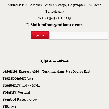
Address: P.O.Box 2822, Mission Viejo, CA 92690 USA (Saeed
Behbahani)
Tel: +1 (949) 317-8239
E-Mail: mihan@mihantv.com
مشخصات ماهواره
Satellite:
Express AM6 - Turkmenalam @ 53 Degree East
Transponder:
A04
Frequency:
10845 MHz
Polarity:
Vertical
Symbol Rate:
27.500
FEC:
2/3