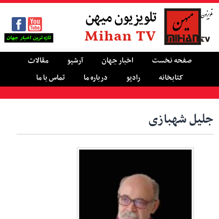
تلویزیون میهن
Mihan TV
صفحه نخست
اخبار جهان
آرشیو
مقالات
کتابخانه
رادیو
درباره ما
تماس با ما
جلیل شهبازی