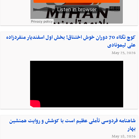
کوچ نگااه 70 دوران خوش اختناق! بخش اول اسفندیار منفردزاده
علی لیمونادی
May 25, 2026
شاهنامه فردوسی تأملی عظیم است با کوشش و روایت همنشین
بهار
May 18, 2026