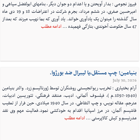
فیروز نجومی : بدار آویحتن و یا اعدام دو جوان دیگر، بنامهای ابولفضل سپاهی و
امیرحسین صفری، در ششم مرداد، بجرم شرکت در اعتراضات 18 و 19 دی ماه
سال گذشته را میتوان یک یادآوری خواند. یاد آوری که بما نهیب میزند که بعداز
47 سال حکومت آخوندی، بتازگی فهمیده ...
ادامه مطلب
بنیامین؛ چپ مستقل،یا لیبرال ضد بورژوا.
July 30, 2026
آرام بختیاری : تخریب ریوانجیستی روشنگران توسط ژورنالیسم زرد. والتر بنیامین
(1940-1892.م )، فیلسوف آلمانی، ادیب، منتقد فرهنگی، تئوریسین ادبیات،
مترجم، مقاله نویس، و چپ التقاطی، در سال 1940 میلادی، حین فرار از تعقیب
فاشیسم آلمان، در مرز اسپانیا اقدام به خودکشی نمود.فعالیت مهم وی نقد
مدرنیسم و کیش کالاپرستی ...
ادامه مطلب