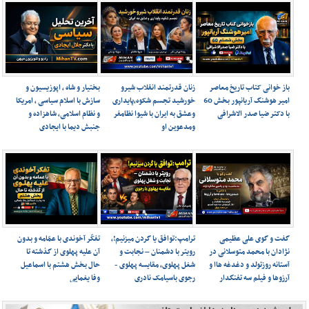
باز خوانی کتاب تاریخ معاصر
زنان قدرتمند انقلاب شیرو
بختیار و شاه ، اپوزیسیون و
امیر هوشنگ آریانپور بخش 60
خورشید تجسم شکوه،پایداری
سازش با اسلام سیاسی ، امریکا
با دکتر ضیا صدر الاشرافی
وعشق به ایران با شیوا نظامفر
و نظام اسلامی، شاهزاده و
ومدعوین او
جنبش دیما با ایجادی
گفت و گوی علی عظیمی
ترامپ:توافق یا گردن میزنیم!،
تفکّر آخوندی با عمّامه و بدون
نژادان با محمد متوسلانی در
رویتر با دشمنان – نجابت و
آن علیه پهلوی از گذشته تا
آستانه روزتولد و دغدغه هاا و
شغل پهلوی، مقایسه پهلوی -
حال بخش هشتم با اسماعیل
آرزوها و فیلم سه تفنگدار
رجوی باسیامک نادری
وفا یغمایی