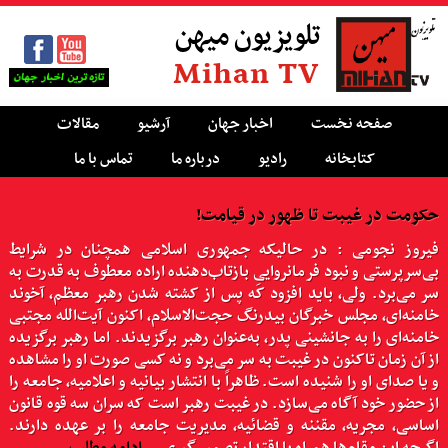
تلویزیون میهن
Mihan TV
صفحه نخست
اخبار جهان
آرشیو
مقالات
کتابخانه
رادیو
درباره ما
تماس با ما
حکومت در غیبت تا ظهور در قیامت!
فیروز نجومی : در حالیکه جمهوری اسلامی همچنان در شرایط
بی‌سرپرستی و نبود فرمانرواییِ بازتاب‌دهنده اراده معطوف به قدرت به
سر می‌برد. ولی، باید افزود که پس از کشته شدن رهبر معظم، آخوند
خامنه‌ای، مجلس خبرگان بیدرنگ حجت‌الاسلام، اکنون آیت‌الله مجتبی
خامنه‌ای را به جانشینی پدر، به‌عنوان رهبر برگزیدند. اما رهبر برگزیده
از آن زمان تاکنون در غیبت به سر می‌برد و نه کسی صورت او را مشاهده
و یا صدای او را شنیده است. ظاهراً با انتشار بیانیه و اعلامیه، جامعه را
از حضور خود آگاه می‌سازد. در غیبت رهبر است که سران سه قوه قانون
اساسی، مجریه، مقننه و قضائیه، مدیریت جامعه را بر عهده دارند.