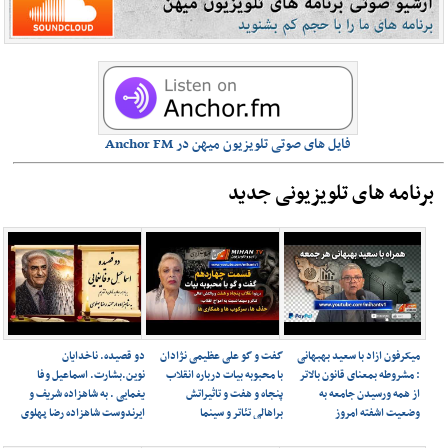
فایل های صوتی تلویزیون میهن در Anchor FM
برنامه های تلویزیونی جدید
میکرفون ازاد با سعید بهبهانی
گفت و گو علی عظیمی نژادان
دو قصیده. ناخدایان
: مشروطه بمعنای قانون بالاتر
با محبوبه بیات درباره انقلاب
نوین.بشارت. اسماعیل وفا
از همه ورسیدن جامعه به
پنجاه و هفت و تاثیراتش
یغمایی . به شاهزاده شریف و
وضعیت اشفته امروز
براهالی تئاتر و سینما
ایرندوست شاهزاده رضا پهلوی