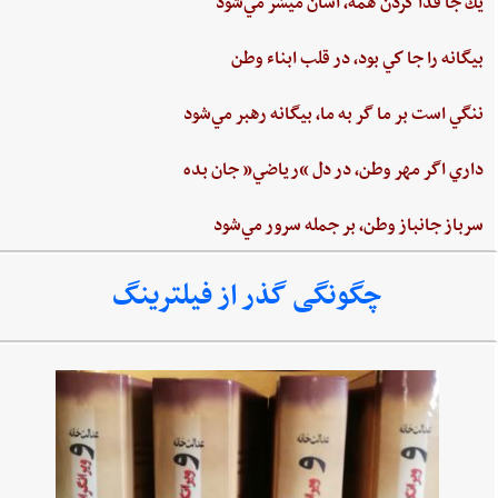
يك جا فدا كردن‌ همه،‌ آسان ميسّر مي‌شود
بيگانه‌ را جا كي‌ بود، در قلب‌ ابناء وطن
ننگي ‌است ‌بر ما گر به ‌ما، بيگانه‌ رهبر مي‌شود
داري‌ اگر مهر وطن،‌ در دل‌ “رياضي”‌ جان ‌بده‌
سرباز جانباز وطن،‌ بر جمله سرور مي‌شود
چگونگی گذر از فیلترینگ