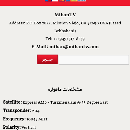
MihanTV
Address: P.O.Box 2822, Mission Viejo, CA 92690 USA (Saeed
Behbahani)
Tel: +1 (949) 317-8239
E-Mail: mihan@mihantv.com
مشخصات ماهواره
Satellite:
Express AM6 - Turkmenalam @ 53 Degree East
Transponder:
A04
Frequency:
10845 MHz
Polarity:
Vertical