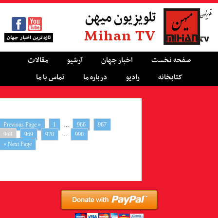
تلویزیون میهن
Mihan TV
صفحه نخست
اخبار جهان
آرشیو
مقالات
کتابخانه
رادیو
درباره ما
تماس با ما
…
« Previous Page
1
966
967
…
968
969
970
990
Next Page »