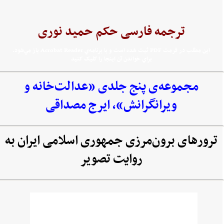
ترجمه فارسی حکم حمید نوری
اين مطلب در فرمت PDF ثبت شده است و با برنامه‌ي Acrobat Reader باز مي‌شود.
براي خواندن آن اينجا را کليک کنيد
مجموعه‌‌ی پنج جلدی «عدالت‌خانه و
ویرانگرانش»، ایرج مصداقی
ترورهای برون‌مرزی جمهوری اسلامی ایران به
روایت تصویر