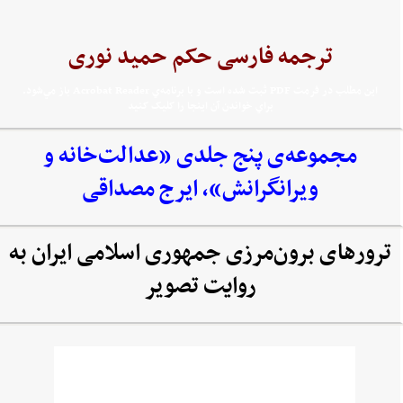
ترجمه فارسی حکم حمید نوری
اين مطلب در فرمت PDF ثبت شده است و با برنامه‌ي Acrobat Reader باز مي‌شود.
براي خواندن آن اينجا را کليک کنيد
مجموعه‌‌ی پنج جلدی «عدالت‌خانه و
ویرانگرانش»، ایرج مصداقی
ترورهای برون‌مرزی جمهوری اسلامی ایران به
روایت تصویر