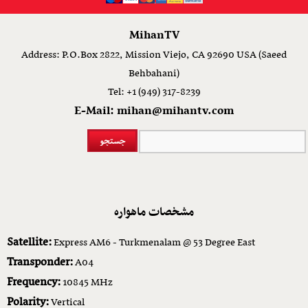
MihanTV
Address: P.O.Box 2822, Mission Viejo, CA 92690 USA (Saeed
Behbahani)
Tel: +1 (949) 317-8239
E-Mail: mihan@mihantv.com
مشخصات ماهواره
Satellite:
Express AM6 - Turkmenalam @ 53 Degree East
Transponder:
A04
Frequency:
10845 MHz
Polarity:
Vertical