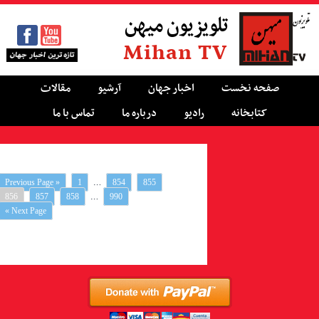
تلویزیون میهن
Mihan TV
صفحه نخست
اخبار جهان
آرشیو
مقالات
کتابخانه
رادیو
درباره ما
تماس با ما
…
« Previous Page
1
854
855
…
856
857
858
990
Next Page »