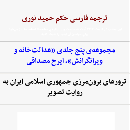
ترجمه فارسی حکم حمید نوری
اين مطلب در فرمت PDF ثبت شده است و با برنامه‌ي Acrobat Reader باز مي‌شود.
براي خواندن آن اينجا را کليک کنيد
مجموعه‌‌ی پنج جلدی «عدالت‌خانه و
ویرانگرانش»، ایرج مصداقی
ترورهای برون‌مرزی جمهوری اسلامی ایران به
روایت تصویر