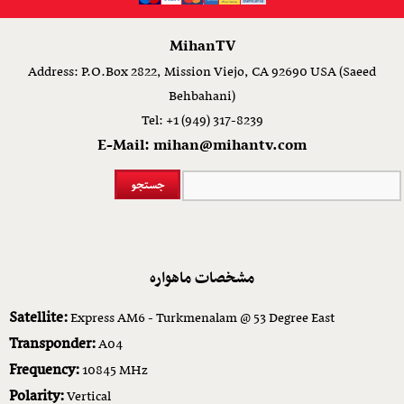
MihanTV
Address: P.O.Box 2822, Mission Viejo, CA 92690 USA (Saeed
Behbahani)
Tel: +1 (949) 317-8239
E-Mail: mihan@mihantv.com
مشخصات ماهواره
Satellite:
Express AM6 - Turkmenalam @ 53 Degree East
Transponder:
A04
Frequency:
10845 MHz
Polarity:
Vertical