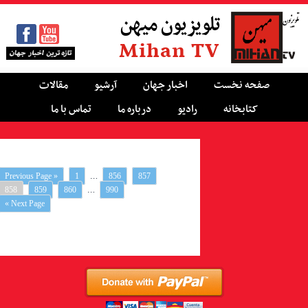
تلویزیون میهن
Mihan TV
صفحه نخست
اخبار جهان
آرشیو
مقالات
کتابخانه
رادیو
درباره ما
تماس با ما
…
« Previous Page
1
856
857
…
858
859
860
990
Next Page »