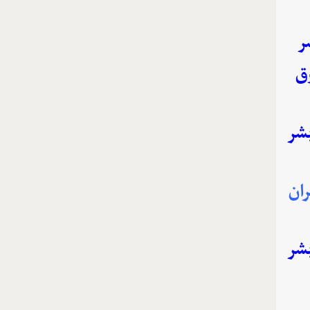
ر
ق
بشر
ان
بشر