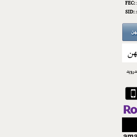
FEC:
SID:
دروید