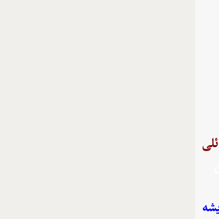
ئلی
ن
یشه