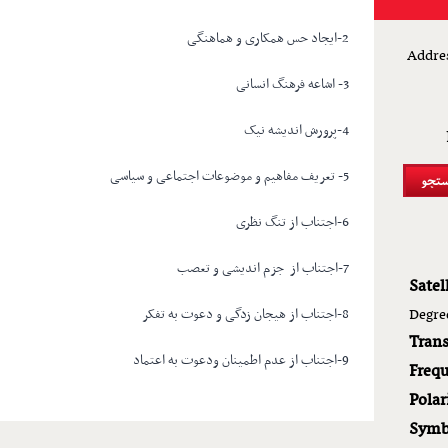
2-ایجاد حس همکاری و هماهنگی
Addres
3- اشاعه فرهنگ انسانی
4-پرورش اندیشه نیک
5- تعریف مفاهیم و موضوعات اجتماعی و سیاسی
6-اجتناب از تنگ نظری
7-اجتناب از جزم اندیشی و تعصب
Satell
Degre
8-اجتناب از هیجان زدگی و دعوت به تفکر
Tran
9-اجتناب از عدم اطمینان ودعوت به اعتماد
Frequ
Polar
Symb