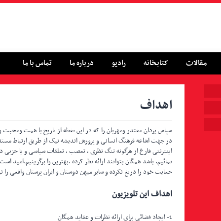
مقالات
کتابخانه
رادیو
درباره ما
تماس با ما
اهداف
سپاس یزدان مقتدر ومهربان را که در این نقطه از تاریخ با همت ومحبت و
در جهت اشاعه فرهنگ انسانی و پرورش اندیشه نیک از طریق ارتباط مستقیم ب
اینترنتی فارغ از هرگونه تنگ نظری ، تعصب ، تعلقات سیاسی و یا حزبی د
نمائیم. باشد همگان بتوانند ارائه نظر کرده ،بهترین را برگزینیم.امید اس
حمایت خود را دریغ نکرده و سایر میهن دوستان و ایران پرستان واقعی را نی
اهداف این تلویزیون
1- ایجاد فضائی برای ارائه نظرات و عقاید همگان