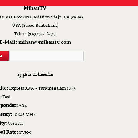
MihanTV
s: P.O.Box 2822, Mission Viejo, CA 92690
USA (Saeed Behbahani)
Tel: +1 (949) 317-8239
E-Mail: mihan@mihantv.com
مشخصات ماهواره
ite:
Express AM6 - Turkmenalam @ 53
e East
sponder:
A04
ency:
10845 MHz
ity:
Vertical
ol Rate:
27.500