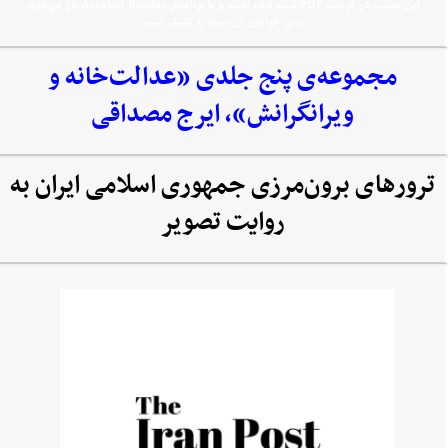
اين مطلب در فرمت PDF ثبت شده است و با برنامه‌ي Acrobat Reader باز مي‌شود.
براي خواندن آن اينجا را کليک کنيد
مجموعه‌‌ی پنج جلدی «عدالت‌خانه و
ویرانگرانش»، ایرج مصداقی
ترورهای برون‌مرزی جمهوری اسلامی ایران به
روایت تصویر