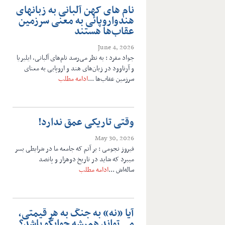
نام های کهن آلبانی به زبانهای
هندواروپائی به معنی سرزمین
عقاب‌ها هستند
June 4, 2026
جواد مفرد : به نظر می‌رسد نام‌های آلبانی، ایلیریا
و آرناوود در زبان‌های هند و اروپایی به معنای
سرزمین عقاب‌ها ...
ادامه مطلب
وقتی تاریکی عمق ندارد!
May 30, 2026
فیروز نجومی : بر آنم که جامعه ما در شرایطی بسر
میبرد که شاید در تاریخ دوهزار و پانصد
ساله‌اش ...
ادامه مطلب
آیا «نه» به جنگ به هر قیمتی،
می تواند همیشه جوابگو باشد؟