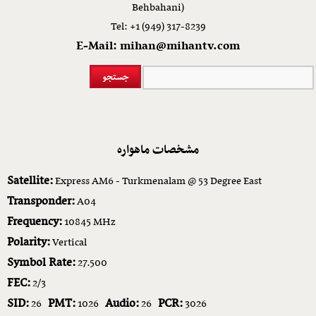
Behbahani)
Tel: +1 (949) 317-8239
E-Mail: mihan@mihantv.com
مشخصات ماهواره
Satellite:
Express AM6 - Turkmenalam @ 53 Degree East
Transponder:
A04
Frequency:
10845 MHz
Polarity:
Vertical
Symbol Rate:
27.500
FEC:
2/3
SID:
PMT:
Audio:
PCR:
26
1026
26
3026