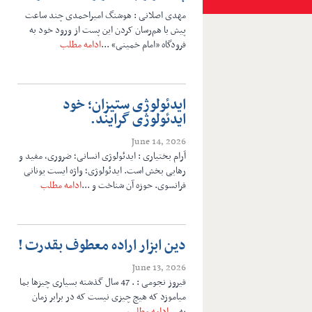
مهدی اصلانی : هوشنگ امیراحمدی چند ساعت
پیش با هم‌رسان کردن این پست از ورود خود به
فرودگاه «امام خمینی» ...
ادامه مطلب
ایدئولوژی ستیزان؛ خود
ایدئولوژی گرایند.
June 14, 2026
آرام بختیاری : ایدئولوژی انسانی؛ ضروری، مفید و
رهایی بخش است. ایدئولوژی؛ واژه ایست یونانی
فرانسوی. حوزه آن شناخت و ...
ادامه مطلب
دین ابزار اراده معطوف بقدرت !
June 13, 2026
فیروز نجومی : . 47 سال گذشته بسیاری چیزها بما
میاموزد که هیچ چیزی نیست که در برابر زمان
به ...
ادامه مطلب