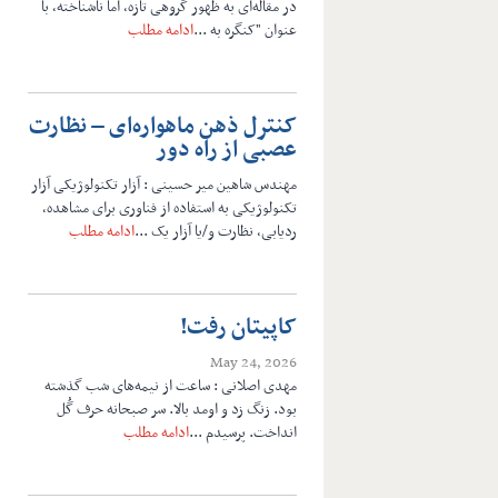
در مقاله‌ای به ظهور گروهی تازه, اما ناشناخته, با
عنوان "کنگره به ...
ادامه مطلب
کنترل ذهن ماهواره‌ای – نظارت
عصبی از راه دور
مهندس شاهین میر حسینی : آزار تکنولوژیکی آزار
تکنولوژیکی به استفاده از فناوری برای مشاهده،
ردیابی، نظارت و/یا آزار یک ...
ادامه مطلب
کاپیتان رفت!
May 24, 2026
مهدی اصلانی : ساعت از نیمه‌های شب گذشته
بود. زنگ زد و اومد بالا. سر صبحانه حرف گُل
انداخت. پرسیدم ...
ادامه مطلب