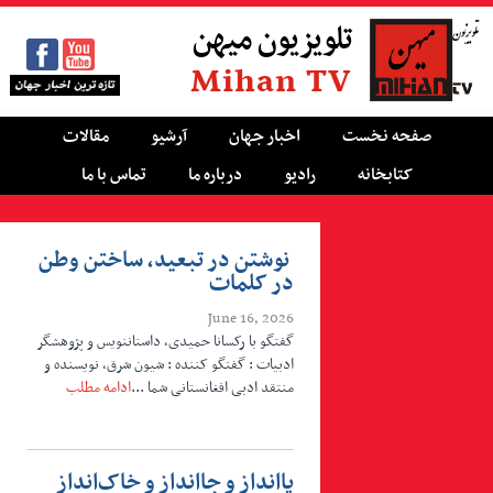
تلویزیون میهن
Mihan TV
صفحه نخست
اخبار جهان
آرشیو
مقالات
کتابخانه
رادیو
درباره ما
تماس با ما
نوشتن در تبعید، ساختن وطن
در کلمات
June 16, 2026
گفتگو با رکسانا حمیدی، داستان­نویس و پژوهشگر
ادبیات : گفتگو کننده : شیون شرق، نویسنده و
منتقد ادبی افغانستانی شما ...
ادامه مطلب
پاانداز و جاانداز و خاک‌انداز