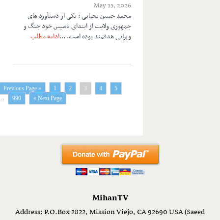
May 15, 2026
محمد حسین یحیایی : یکی از دستآورد های
جمهوری ولایت از ابتدای تاسیس خود جنگ و
ویرانی هدفمند بوده است. ...
ادامه مطلب
« Previous Page
1
2
3
4
5
…
990
Next Page »
MihanTV
Address: P.O.Box 2822, Mission Viejo, CA 92690 USA (Saeed