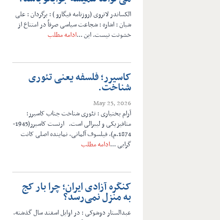
الکساندر لاتروی (روزنامه فیگارو ) : برگردان : علی
شبان : اشاره : شجاعت سیاسی صرفاً در امتناع از
خشونت نیست. این ...
ادامه مطلب
کاسیرر؛ فلسفه یعنی تئوری
شناخت.
May 25, 2026
آرام بختیاری : تئوری شناخت جناب کاسیرر؛
متافیزیکی و لیبرالی است. ارنست کاسیرر(1945-
1874.م)، فیلسوف آلمانی، نماینده اصلی کانت
گرایی ...
ادامه مطلب
کنگره آزادی ایران؛ چرا بار کج
به منزل نمی‌رسد؟
عبدالستار دوشوکی : در اوایل اسفند سال گذشته،